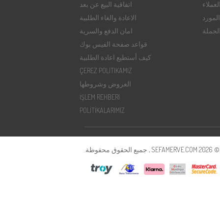
عملاء
اتفاقية البيع عن بعد
لمورد
الاعادة والغاء الطلبية
الجملة
امان الدفع والسرية
قواعد صفحة الفيس بوك
كيف أستطيع اعادة الطلبية
ÇEREZ POLITIKAMIZ
العروض وشروطها
İŞLEM REHBERI
POLİTİKALARIMIZ
SE , جميع الحقوق محفوظة.