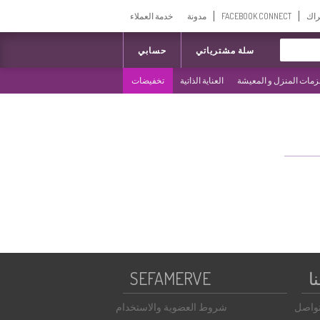
راك
FACEBOOK CONNECT
مدونة
خدمة العملاء
سلة مشترياتي
حسابي
مات المنزل و المعيشة
العناية الذاتية
تخفيضات
ا
SEFAMERVE
تواصل
شروط العضوية والاستخدام