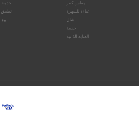
مقاس كبير
خدمة ال
عباءة للسهرة
تطبيق ا
شال
بيع 
حقيبة
العناية الذاتية
© 2026 FAMERVE.COM