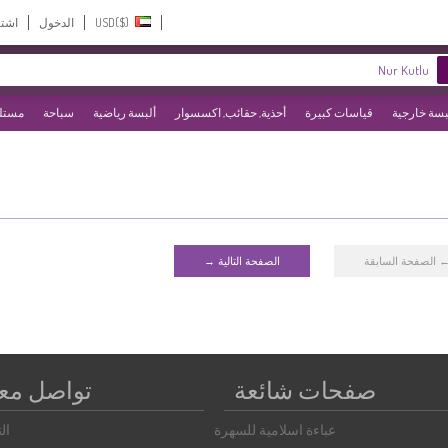
USD($)‎
الدخول
اشت
بسة خارجية
قياسات كبيرة
أحذية, حقائب, اكسسوار
ألبسة رياضية
سباحة
مستلز
 الصفحة السابقة
الصفحة التالية →
صفحات شائعة
تواصل معن
عباءة اسلامية للسهرة
ال