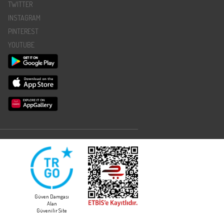
TWITTER
INSTAGRAM
PINTEREST
YOUTUBE
Güven Damgası
Alan
Güvenilir Site