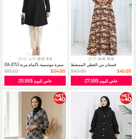
50-52
14-16
10-12
6-8
18-20
14-16
10-12
فستان من القطن الممشط
سترة موسمية بأكمام مرنة 8753-01A
المنقوش 2136A...
أس...
$85.59
$34.99
$143.00
$45.99
$20.99
$27.59
خاص لليوم
خاص لليوم