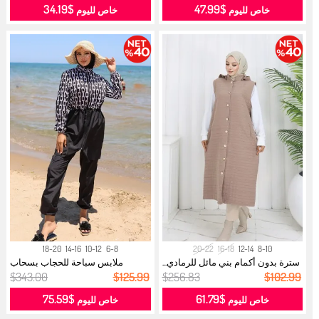
$34.19
$47.99
خاص لليوم
خاص لليوم
18-20
14-16
10-12
6-8
20-22
16-18
12-14
8-10
سترة بدون أكمام بني مائل للرمادي...
ملابس سباحة للحجاب بسحاب
وسلسلة خصر...
$343.00
$125.99
$256.83
$102.99
$75.59
$61.79
خاص لليوم
خاص لليوم