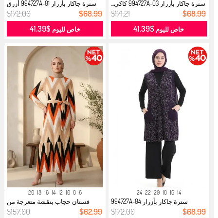
سترة جاكار بأزرار 994727A-03 كاكي...
سترة جاكار بأزرار 994727A-01 أزرق
د...
$172.00
$68.99
$171.21
$68.99
$41.39
$41.39
خاص لليوم
خاص لليوم
20
18
16
14
12
10
8
6
24
22
20
18
16
14
سترة جاكار بأزرار 994727A-04
فستان حجاب بنقشة متعرجة من
أرجوان...
قماش الك...
$157.00
$62.99
$172.00
$68.99