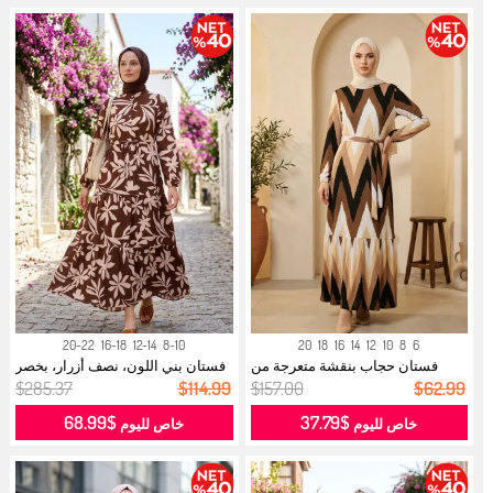
20-22
16-18
12-14
8-10
20
18
16
14
12
10
8
6
فستان حجاب بنقشة متعرجة من
فستان بني اللون، نصف أزرار، بخصر
قماش الك...
بر...
$285.37
$114.99
$157.00
$62.99
$68.99
$37.79
خاص لليوم
خاص لليوم