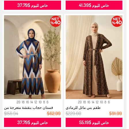
$37.79
$41.39
خاص لليوم
خاص لليوم
20
18
16
14
12
10
8
6
20
18
16
14
12
10
8
6
طقم بني مائل للرمادي
فستان حجاب بنقشة متعرجة من
قماش الك...
$156.94
$62.99
$229.00
$91.99
$37.79
$55.19
خاص لليوم
خاص لليوم