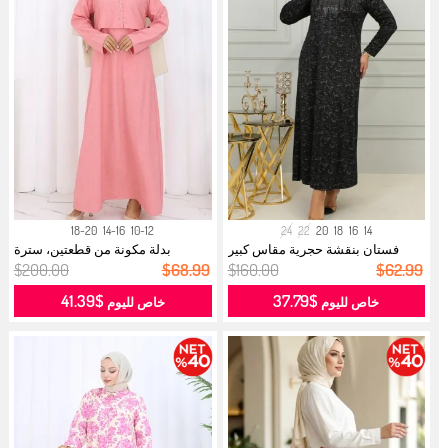
18-20
14-16
10-12
24
22
20
18
16
14
فستان بنقشة حجرية مقاس كبير
بدلة مكونة من قطعتين، سترة
4425C-0...
وسترة، 2...
$200.00
$68.99
$160.00
$62.99
$41.39
$37.79
خاص لليوم
خاص لليوم