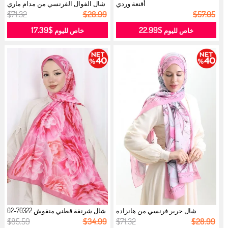
أقنعة وردي
شال الفوال الفرنسي من مدام ماري
190...
$71.32
$28.99
$57.05
$17.39
$22.99
خاص لليوم
خاص لليوم
شال حرير فرنسي من هانزاده
شال شرنقة قطني منقوش 70322-02
70330-15 ...
وردي...
$85.59
$34.99
$71.32
$28.99