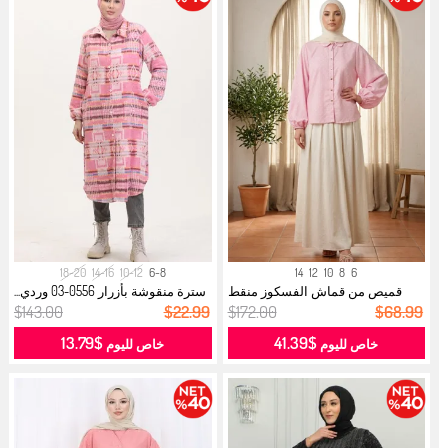
18-20
14-16
10-12
6-8
14
12
10
8
6
قميص من قماش الفسكوز منقط
سترة منقوشة بأزرار 0556-03 وردي...
6240-04 و...
$143.00
$22.99
$172.00
$68.99
$13.79
$41.39
خاص لليوم
خاص لليوم