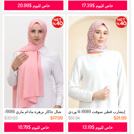
$20.99
$17.39
خاص لليوم
خاص لليوم
إيشارب قطن سوفت 19089-14 وردي
شال جاكار بزهرة مادام ماري 19086-
فاتح ...
11...
$39.93
$17.99
$51.34
$21.99
$10.79
$13.19
خاص لليوم
خاص لليوم