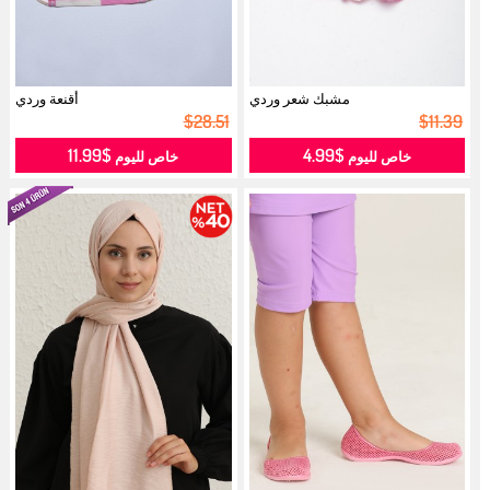
مشبك شعر وردي
أقنعة وردي
$28.51
$11.39
$11.99
$4.99
خاص لليوم
خاص لليوم