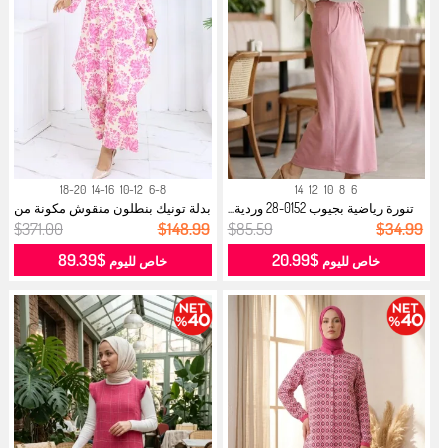
18-20
14-16
10-12
6-8
14
12
10
8
6
تنورة رياضية بجيوب 0152-28 وردية...
بدلة تونيك بنطلون منقوش مكونة من
قط...
$371.00
$148.99
$85.59
$34.99
$89.39
$20.99
خاص لليوم
خاص لليوم