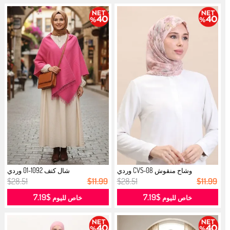
وشاح منقوش CVS-08 وردي
شال كتف 1092-01 وردي
$28.51
$11.99
$28.51
$11.99
$7.19
$7.19
خاص لليوم
خاص لليوم