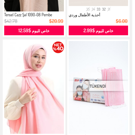
35
34
33
32
31
أحذية الأطفال وردي
Tensel Cazz Şal 1090-08 Pembe
$42.78
$20.99
$6.00
$12.59
$2.99
خاص لليوم
خاص لليوم