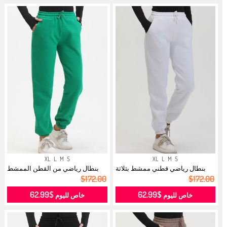
XL
L
M
S
XL
L
M
S
بنطال رياضي قطني ممشط بثلاثة
بنطال رياضي من القطن الممشط
خيوط 5...
بثلاث خ...
$172.00
$172.00
$62.99
$62.99
خاص لليوم
خاص لليوم