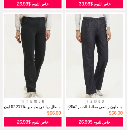
$26.99
$33.99
خاص لليوم
خاص لليوم
18
14
12
10
8
6
14
12
10
8
6
بنطلون رياضي مطاط الخصر 23042-
بنطال رياضي بخيطين 23004-07 لون
01 أ...
فحم...
$66.00
$66.00
$26.99
$26.99
خاص لليوم
خاص لليوم