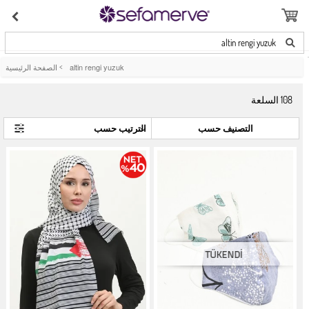
altin rengi yuzuk
altin rengi yuzuk
>
الصفحة الرئيسية
108
السلعة
التصنيف حسب