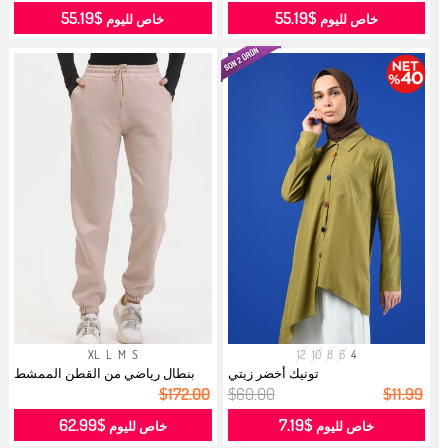
$55.19
$55.19
خاص لليوم
خاص لليوم
XL
L
M
S
12
10
8
6
4
تونيك أخضر زيتي
بنطال رياضي من القطن الممشط
بثلاث خ...
$172.00
$60.00
$11.99
$62.99
$7.19
خاص لليوم
خاص لليوم