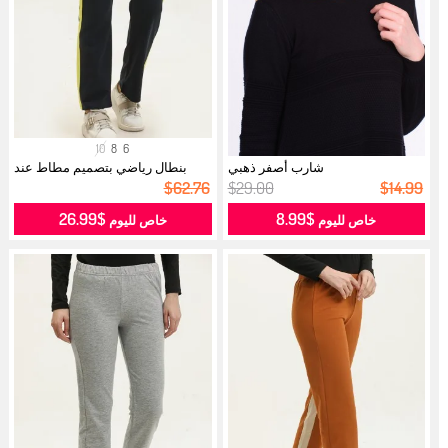
10
8
6
شارب أصفر ذهبي
بنطال رياضي بتصميم مطاط عند
الخصر 2...
$62.76
$29.00
$14.99
$26.99
$8.99
خاص لليوم
خاص لليوم