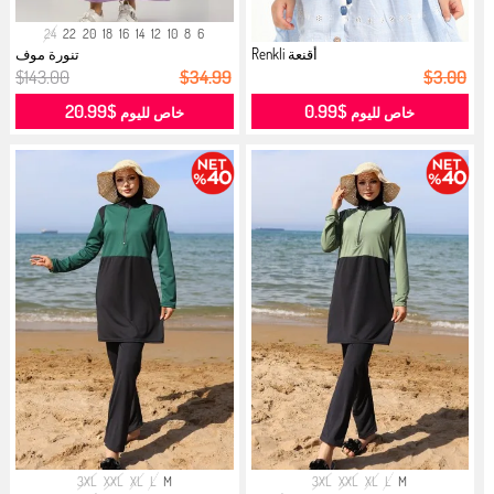
24
22
20
18
16
14
12
10
8
6
أقنعة Renkli
تنورة موف
$143.00
$34.99
$3.00
$20.99
$0.99
خاص لليوم
خاص لليوم
3XL
XXL
XL
L
M
3XL
XXL
XL
L
M