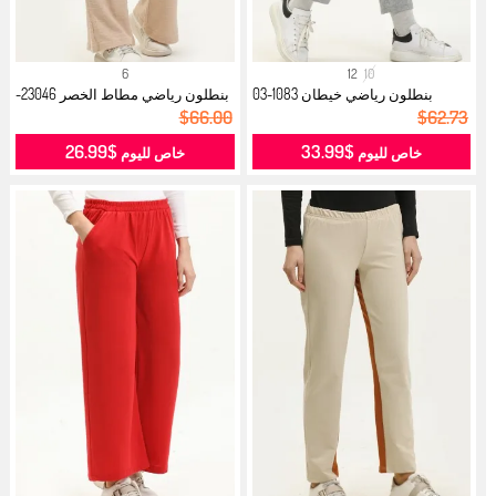
6
12
10
بنطلون رياضي خيطان 1083-03
بنطلون رياضي مطاط الخصر 23046-
رمادي...
05 ب...
$66.00
$62.73
$26.99
$33.99
خاص لليوم
خاص لليوم