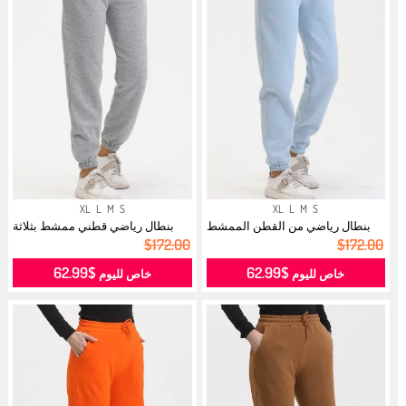
XL
L
M
S
XL
L
M
S
بنطال رياضي من القطن الممشط
بنطال رياضي قطني ممشط بثلاثة
بثلاث خ...
خيوط 5...
$172.00
$172.00
$62.99
$62.99
خاص لليوم
خاص لليوم