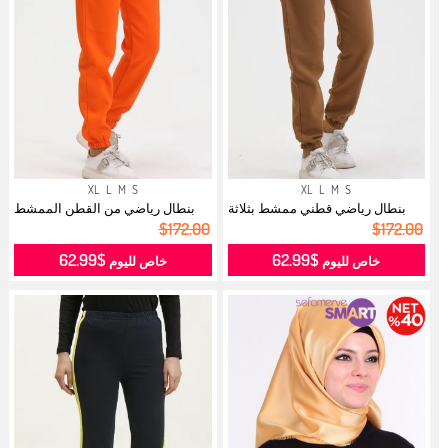
XL
L
M
S
XL
L
M
S
بنطال رياضي قطني ممشط بثلاثة
بنطال رياضي من القطن الممشط
خيوط 5...
بثلاث خ...
$172.00
$172.00
$62.99
$62.99
خاص لليوم
خاص لليوم