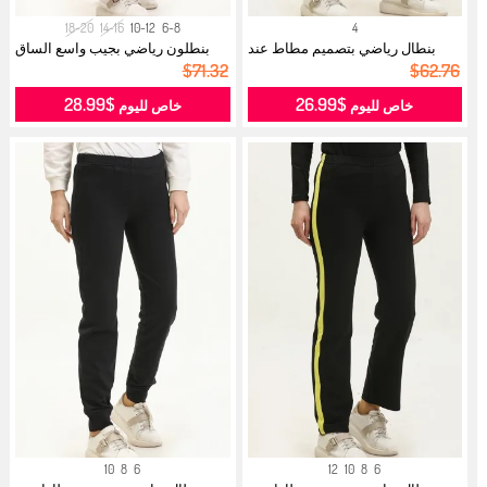
18-20
14-16
10-12
6-8
4
بنطال رياضي بتصميم مطاط عند
بنطلون رياضي بجيب واسع الساق
الخصر 2...
0283-0...
$71.32
$62.76
$28.99
$26.99
خاص لليوم
خاص لليوم
10
8
6
12
10
8
6