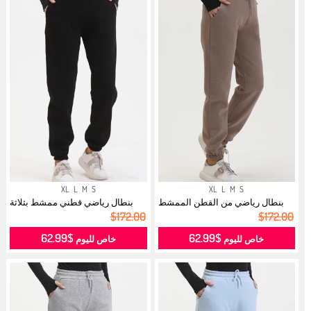
XL
L
M
S
XL
L
M
S
بنطال رياضي من القطن الممشط
بنطال رياضي قطني ممشط بثلاثة
بثلاثة ...
خيوط 5...
$172.00
$172.00
$62.99
$62.99
خاص لليوم
خاص لليوم