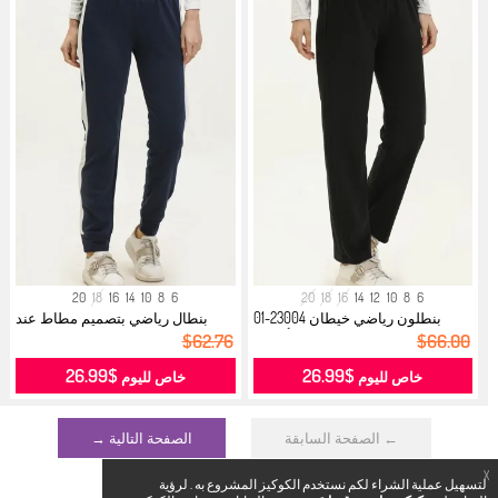
20
18
16
14
10
8
6
20
18
16
14
12
10
8
6
بنطلون رياضي خيطان 23004-01
بنطال رياضي بتصميم مطاط عند
أسود...
الخصر 2...
$62.76
$66.00
$26.99
$26.99
خاص لليوم
خاص لليوم
← الصفحة السابقة
الصفحة التالية →
X
لتسهيل عملية الشراء لكم نستخدم الكوكيز المشروع به . لرؤية