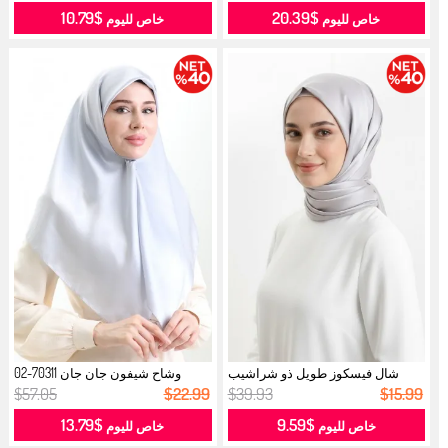
$10.79
$20.39
خاص لليوم
خاص لليوم
شال فيسكوز طويل ذو شراشيب
وشاح شيفون جان جان 70311-02
70331-06 ...
فضي رما...
$57.05
$22.99
$39.93
$15.99
$13.79
$9.59
خاص لليوم
خاص لليوم