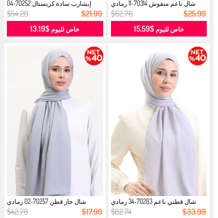
شال ناعم منقوش 70314-11 رمادي
إيشارب سادة كريستال 70252-04
فضي...
رمادي ...
$54.20
$21.99
$62.76
$25.99
$13.19
$15.59
خاص لليوم
خاص لليوم
شال قطني ناعم 70283-34 رمادي
شال جاز قطن 70257-02 رمادي
فضي...
فضي...
$42.78
$17.99
$82.74
$33.99