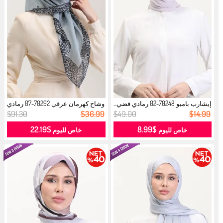
إيشارب بامبو 70248-02 رمادي فضي...
وشاح كهرمان عرقي 70292-07 رمادي
فضي...
$91.30
$36.99
$49.00
$14.99
$22.19
$8.99
خاص لليوم
خاص لليوم