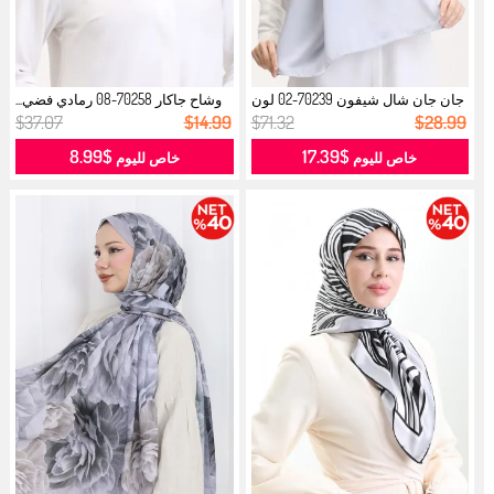
جان جان شال شيفون 70239-02 لون
وشاح جاكار 70258-08 رمادي فضي...
رماد...
$37.07
$14.99
$71.32
$28.99
$8.99
$17.39
خاص لليوم
خاص لليوم