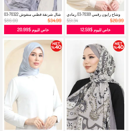
وشاح رايون رقمي 70301-03 رمادي
شال شرنقة قطني منقوش 70322-03
فضي...
رمادي...
$86.00
$34.99
$51.34
$20.99
$20.99
$12.59
خاص لليوم
خاص لليوم