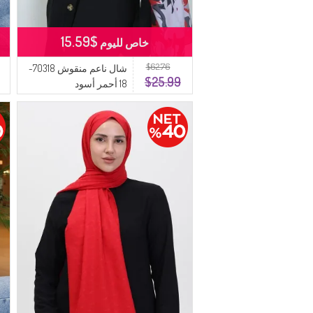
$15.59
خاص لليوم
$62.76
شال ناعم منقوش 70318-
$25.99
18 أحمر أسود