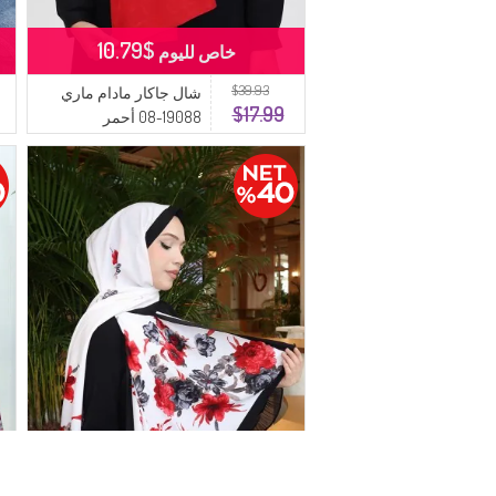
$10.79
خاص لليوم
$39.93
شال جاكار مادام ماري
$17.99
19088-08 أحمر