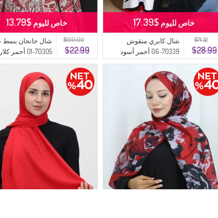
$13.79
$17.39
خاص لليوم
خاص لليوم
$100.00
$71.32
شال كابري منقوش
شال جانجان بنمط 
$22.99
$28.99
70339-06 أحمر أسود
70305-01 أحمر كلاريت