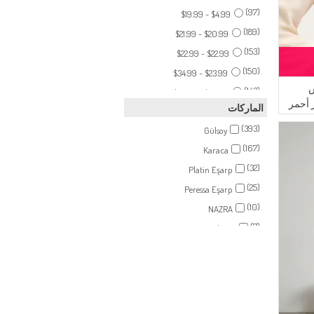
(4)
رمادي فاتح
(97)
$4.99 - $19.99
(4)
تركواز
(189)
$20.99 - $21.99
(4)
بني باهت
(153)
$22.99 - $22.99
(4)
أخضر مائي
(150)
$23.99 - $34.99
(4)
برتقالي وردي
ش
(143)
$36.99 - $37.99
(4)
أخضر داكن
الماركات
(47)
$39.99 - $251.99
(3)
نحاس
(393)
Gülsoy
(3)
أخضر فاتح
(167)
Karaca
(3)
ليلكي داكن
(32)
Platin Eşarp
(3)
أزرق زيتي
(25)
Peressa Eşarp
(3)
أزرق جينز
(10)
NAZRA
(2)
ليلكي فاتح
(7)
Enderun
(2)
مرجاني
(6)
Enes Eşarp
(2)
أزرق زيتي
(4)
Respiro
(2)
أخضر تبغ
(4)
ZEMHERİ
(2)
أخضر حنا
(3)
Sefamerve