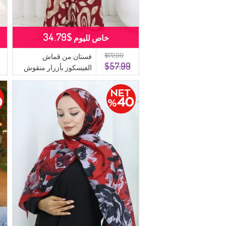
$34.79
خاص لليوم
$172.00
فستان من قماش
$57.99
الفيسكوز بأزرار منقوش
2029-05 لون القهوة
الحليبي الأحمر القرمزي