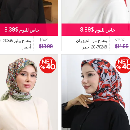
$8.39
$8.99
خاص لليوم
خاص لليوم
$34.22
$37.07
وشاح من الخيزران
وشاح بي
$13.99
$14.99
70248-20 أحمر
أحمر