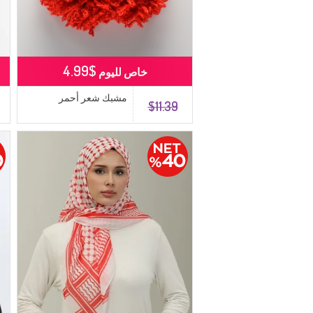
$4.99
خاص لليوم
مشبك شعر أحمر
$11.39