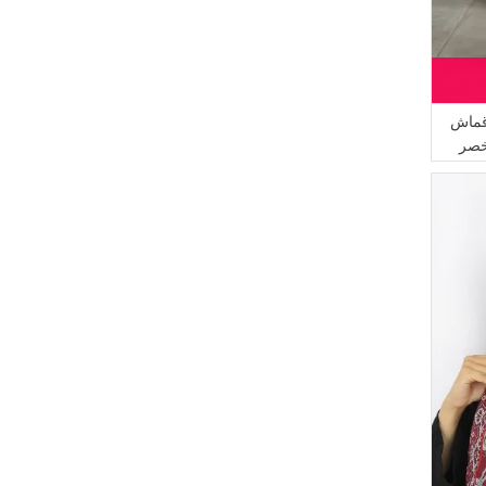
(2)
أخضر عشبي
(2)
Pinkrose
(2)
بيج داكن
(2)
Duru
(2)
أزرق فاتح
(2)
Çıkrıkçı
(2)
أزرق فاتح
(1)
Tubanur Özdemir
قماش
(2)
رمادي
(1)
ATS
خصر
(2)
أحمر كلاريت داكن
(1)
Algı
(2)
أحمر كلاريت فاتح
(1)
AFC
(2)
بني قرفة
(1)
Moda Kaşmir
(2)
رغوة العسل
(1)
EYP TEKSTİL
(1)
بودرة فاتح
(1)
LE FABRİC
(1)
وردي داكن
(1)
İPEKÇE
(1)
كريمي داكن
(1)
برلماني
(1)
كرزي
(1)
موف
(1)
أخضر