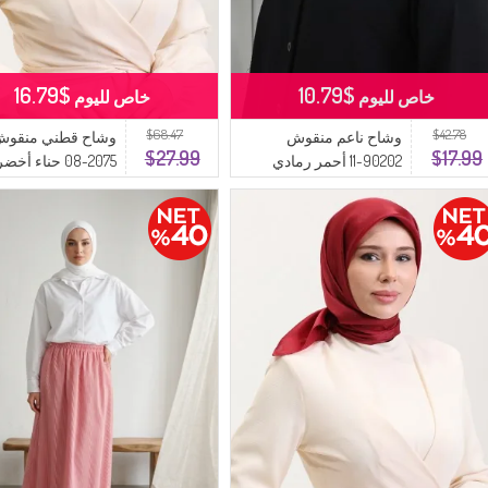
$16.79
$10.79
خاص لليوم
خاص لليوم
$68.47
$42.78
وشاح ناعم منقوش
وشاح قطني منقو
$27.99
$17.99
90202-11 أحمر رمادي
2075-08 حناء أخضر أحمر