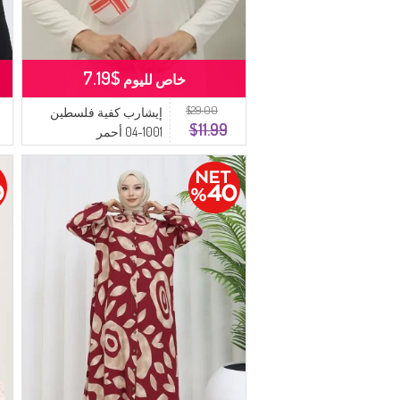
$7.19
خاص لليوم
$29.00
إيشارب كفية فلسطين
$11.99
1001-04 أحمر