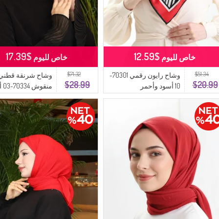
$17.39
$12.59
خاص لليوم
خاص لليوم
$71.32
$51.34
وشاح رايون رقمي 70301-
وشاح شرنقة قطني
$28.99
$20.99
10 أسود وأحمر
منقو
قرميدي