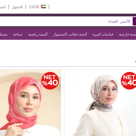
USD($)‎
الدخول
اشت
بسة خارجية
قياسات كبيرة
أحذية, حقائب, اكسسوار
ألبسة رياضية
سباحة
مستلز