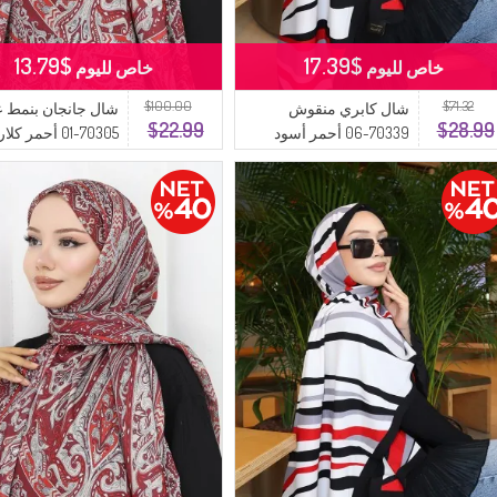
$13.79
$17.39
خاص لليوم
خاص لليوم
$100.00
$71.32
شال كابري منقوش
شال جانجان بنمط 
$22.99
$28.99
70339-06 أحمر أسود
70305-01 أحمر كلاريت