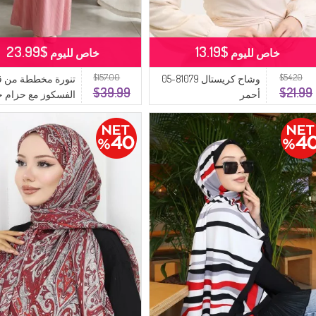
$23.99
$13.19
خاص لليوم
خاص لليوم
$157.00
$54.20
وشاح كريستال 81079-05
تنورة مخططة من 
$39.99
$21.99
أحمر
الفسكوز مع حزام 
مطاطي 0348-06 أحمر