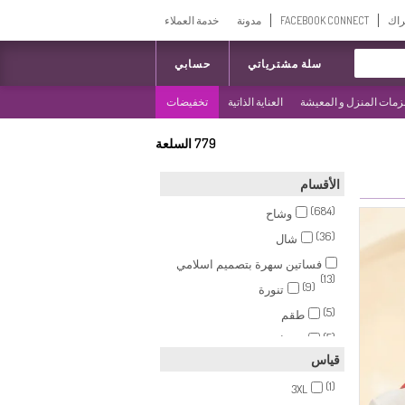
راك
FACEBOOK CONNECT
مدونة
خدمة العملاء
سلة مشترياتي
حسابي
مات المنزل و المعيشة
العناية الذاتية
تخفيضات
779
السلعة
الأقسام
(684)
وشاح
(36)
شال
فساتين سهرة بتصميم اسلامي
(13)
(9)
تنورة
(5)
طقم
(5)
مشبك شعر
قياس
(4)
بنطال
(1)
(4)
3XL
سترة بدون أكمام