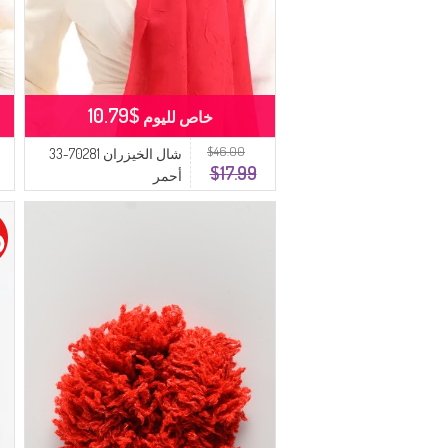
$10.79
خاص لليوم
$46.00
شال الخيزران 70281-33
$17.99
أحمر