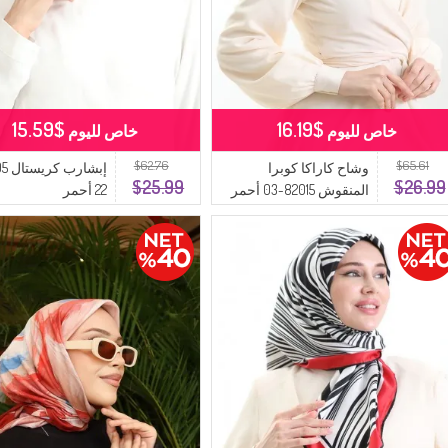
$15.59
$16.19
خاص لليوم
خاص لليوم
$62.76
$65.61
وشاح كاراكا كوبرا
$25.99
$26.99
المنقوش 82015-03 أحمر
22 أحمر
حجري