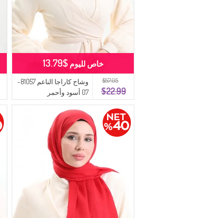
$13.79
خاص لليوم
$57.05
وشاح كاراجا الناعم 81057-
$22.99
07 أسود وأحمر