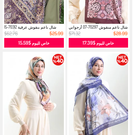
شال ناعم منقوش 70297-07 أرجواني
شال ناعم بنقوش عرقية 70312-15
أرج...
أرجوا...
$62.76
$25.99
$71.32
$28.99
$15.59
$17.39
خاص لليوم
خاص لليوم