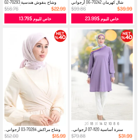
شال كهرمان 70242-06 أرجواني
وشاح بنقوش هندسية 70293-02
أرجواني...
أرجواني ...
$56.76
$22.99
$99.86
$39.99
$13.79
$23.99
خاص لليوم
خاص لليوم
20
18
16
14
12
10
8
6
سترة أساسية 1120-07 أرجواني...
وشاح مراكش 70284-03 أرجواني...
$52.00
$15.99
$79.88
$31.99