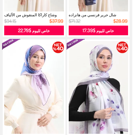
شال حرير فرنسي من هانزاده
وشاح كاراكا المنقوش من الألياف
70330-03 ...
الطب...
$94.15
$37.99
$71.32
$28.99
$22.79
$17.39
خاص لليوم
خاص لليوم