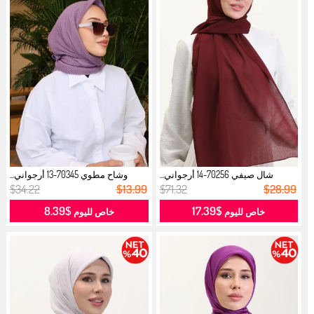
شال صيفي 70256-14 أرجواني...
وشاح مطوي 70345-13 أرجواني...
$34.22
$13.99
$71.32
$28.99
$8.39
$17.39
خاص لليوم
خاص لليوم