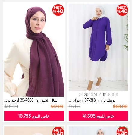
22
20
18
16
14
12
10
8
6
تونيك بأزرار 3118-07 أرجواني...
شال الخيزران 70281-39 أرجواني...
$46.00
$17.99
$171.21
$68.99
$10.79
$41.39
خاص لليوم
خاص لليوم