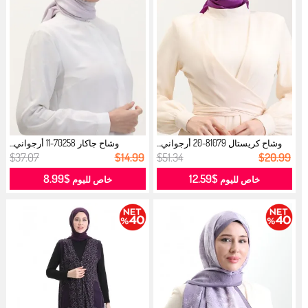
وشاح كريستال 81079-20 أرجواني...
وشاح جاكار 70258-11 أرجواني...
$37.07
$14.99
$51.34
$20.99
$8.99
$12.59
خاص لليوم
خاص لليوم