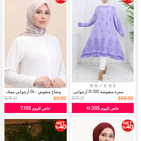
18
16
14
12
10
8
سترة منقوشة 1012-01 أرجواني...
وشاح منقوش - 04 أرجواني مينك...
$28.51
$11.99
$171.21
$68.99
$7.19
$41.39
خاص لليوم
خاص لليوم