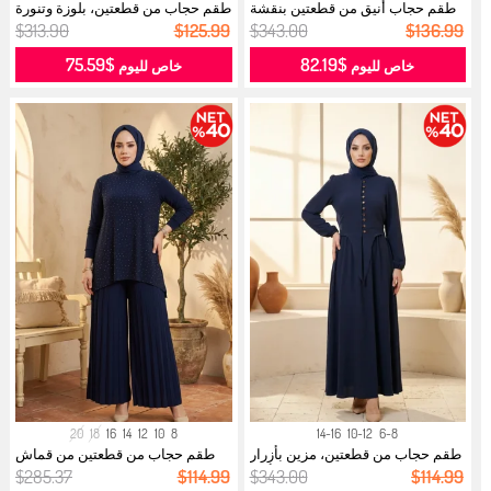
طقم حجاب أنيق من قطعتين بنقشة
طقم حجاب من قطعتين، بلوزة وتنورة
مجعدة...
بت...
$313.90
$125.99
$343.00
$136.99
$75.59
$82.19
خاص لليوم
خاص لليوم
20
18
16
14
12
10
8
14-16
10-12
6-8
طقم حجاب من قطعتين، مزين بأزرار
طقم حجاب من قطعتين من قماش
وأك...
ساندي، ب...
$285.37
$114.99
$343.00
$114.99