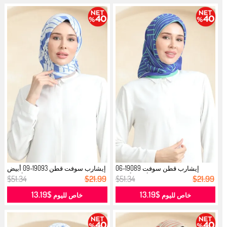
إيشارب قطن سوفت 19089-06
إيشارب سوفت قطن 19093-09 أبيض
أخضر أزرق...
أزرق...
$51.34
$21.99
$51.34
$21.99
$13.19
$13.19
خاص لليوم
خاص لليوم