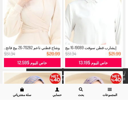
إيشارب قطن سوفت 19089-16 بيج
وشاح قطني ناعم 70282-26 بيج فاتح...
بنفسجي...
$51.34
$20.99
$51.34
$21.99
$12.59
$13.19
خاص لليوم
خاص لليوم
X
لتسهيل عملية الشراء لكم نستخدم الكوكيز المشروع به . لرؤية
التفاصيل
يمكنكم زيارة موقعنا
قسم سرية البيانات وسياسة الكوكيز.
المجموعات
بحث
حسابي
سلة مشترياتي