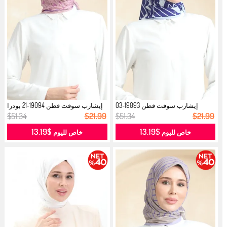
إيشارب سوفت قطن 19093-03
إيشارب سوفت قطن 19094-21 بودرا
كريمي كحلي...
وردي...
$51.34
$21.99
$51.34
$21.99
$13.19
$13.19
خاص لليوم
خاص لليوم