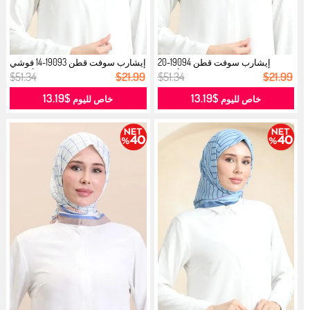
إيشارب سوفت قطن 19094-20
إيشارب سوفت قطن 19093-14 فوشي
فيزون أزرق...
أخضر...
$51.34
$21.99
$51.34
$21.99
$13.19
$13.19
خاص لليوم
خاص لليوم