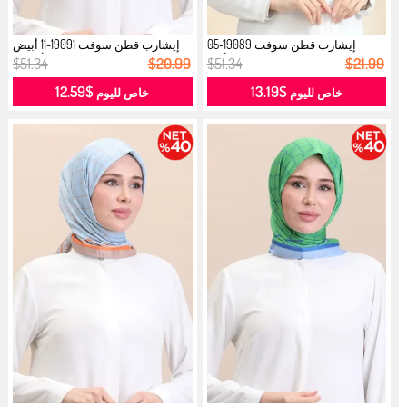
إيشارب قطن سوفت 19089-05
إيشارب قطن سوفت 19091-11 أبيض
انديجو أزر...
أزرق ...
$51.34
$20.99
$51.34
$21.99
$12.59
$13.19
خاص لليوم
خاص لليوم