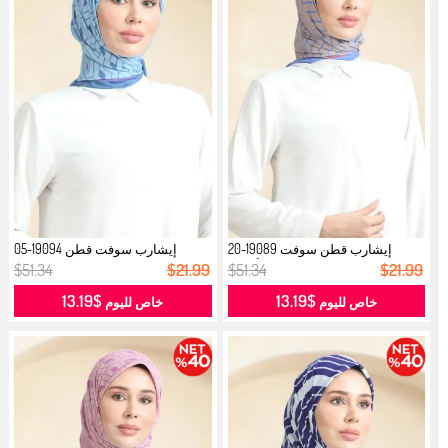
إيشارب قطن سوفت 19089-20
إيشارب سوفت قطن 19094-05
فيزون أزرق...
انديجو...
$51.34
$21.99
$51.34
$21.99
$13.19
$13.19
خاص لليوم
خاص لليوم