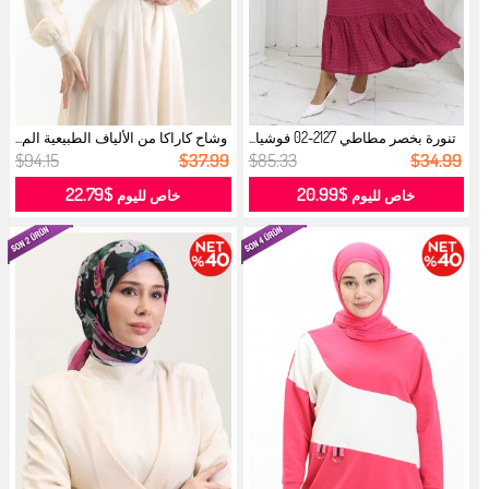
تنورة بخصر مطاطي 2127-02 فوشيا...
وشاح كاراكا من الألياف الطبيعية الم...
$94.15
$37.99
$85.33
$34.99
$22.79
$20.99
خاص لليوم
خاص لليوم