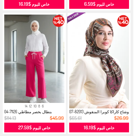
$16.19
$6.59
خاص لليوم
خاص لليوم
14
12
10
8
6
وشاح كاراكا كوبرا المنقوش 82013-07
بنطال بخصر مطاطي 71126-04
...
فوشيا...
$114.13
$45.99
$65.61
$26.99
$27.59
$16.19
خاص لليوم
خاص لليوم