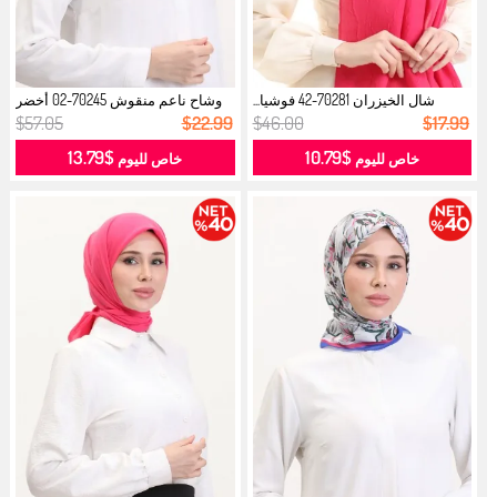
شال الخيزران 70281-42 فوشيا...
وشاح ناعم منقوش 70245-02 أخضر
فوشيا...
$57.05
$22.99
$46.00
$17.99
$13.79
$10.79
خاص لليوم
خاص لليوم