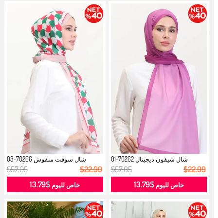
شال شيفون ديجيتال 70262-01
شال سوفت منقوش 70266-08
فوشي...
فوشي أخضر...
$57.05
$22.99
$57.05
$22.99
$13.79
$13.79
خاص لليوم
خاص لليوم