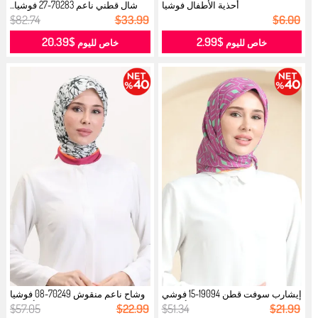
أحذية الأطفال فوشيا
شال قطني ناعم 70283-27 فوشيا...
$82.74
$33.99
$6.00
$20.39
$2.99
خاص لليوم
خاص لليوم
إيشارب سوفت قطن 19094-15 فوشي
وشاح ناعم منقوش 70249-08 فوشيا
أخضر...
أخضر...
$57.05
$22.99
$51.34
$21.99