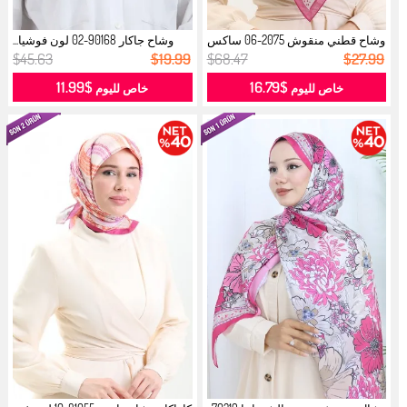
وشاح قطني منقوش 2075-06 ساكس
وشاح جاكار 90168-02 لون فوشيا...
فوشيا...
$45.63
$19.99
$68.47
$27.99
$11.99
$16.79
خاص لليوم
خاص لليوم