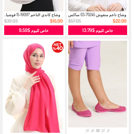
وشاح ناعم منقوش 70245-03 ساكس
وشاح كاندي الناعم 19097-15 فوشيا...
فوشيا...
$39.93
$15.99
$57.05
$22.99
$9.59
$13.79
خاص لليوم
خاص لليوم
35
34
33
32
31