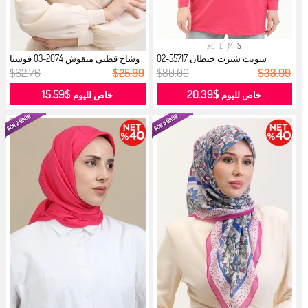
XL
L
M
S
سويت شيرت خيطان 55717-02
وشاح قطني منقوش 2074-03 فوشيا
فوشي...
ساكس...
$62.76
$25.99
$80.00
$33.99
$15.59
$20.39
خاص لليوم
خاص لليوم