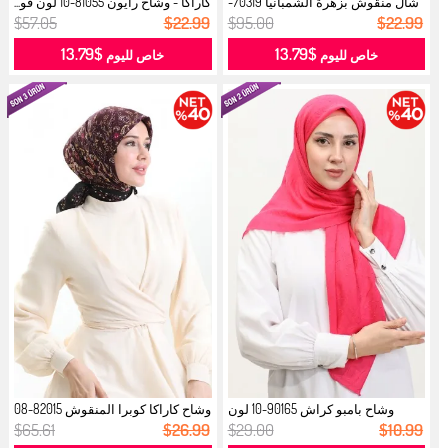
شال منقوش بزهرة الشمبانيا 70319-
كاراكا - وشاح رايون 81055-10 لون فو...
01 ...
$57.05
$22.99
$95.00
$22.99
$13.79
$13.79
خاص لليوم
خاص لليوم
وشاح بامبو كراش 90165-10 لون
وشاح كاراكا كوبرا المنقوش 82015-08
فوشيا...
...
$65.61
$26.99
$29.00
$10.99