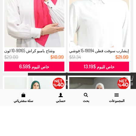
إيشارب سوفت قطن 19094-15 فوشي
وشاح بامبو كراش 90165-10 لون
أخضر...
فوشيا...
$29.00
$10.99
$51.34
$21.99
$6.59
$13.19
خاص لليوم
خاص لليوم
X
لتسهيل عملية الشراء لكم نستخدم الكوكيز المشروع به . لرؤية
التفاصيل
يمكنكم زيارة موقعنا
قسم سرية البيانات وسياسة الكوكيز.
المجموعات
بحث
حسابي
سلة مشترياتي