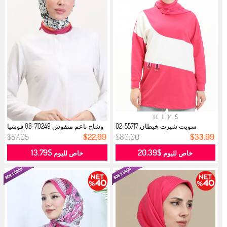
XL
L
M
S
سويت شيرت خيطان 55717-02
وشاح ناعم منقوش 70249-08 فوشيا
فوشي...
أخضر...
$57.05
$22.99
$80.00
$33.99
$13.79
$20.39
خاص لليوم
خاص لليوم