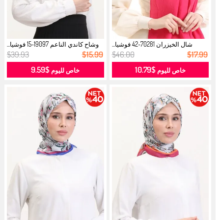
شال الخيزران 70281-42 فوشيا...
وشاح كاندي الناعم 19097-15 فوشيا...
$39.93
$15.99
$46.00
$17.99
$9.59
$10.79
خاص لليوم
خاص لليوم