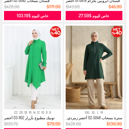
فستان آيروبين بحزام 0478-01 أخضر
فستان بسحاب 5042-02 أخضر
زم...
زمردي...
$428.06
$171.99
$143.00
$45.99
$103.19
$27.59
خاص لليوم
خاص لليوم
22
20
18
16
14
12
10
8
6
XXL
XL
L
M
سترة بسحاب 5048-02 أخضر زمردي...
تونيك مطبوع بأزرار 1102-03 أخضر
زمر...
$199.75
$79.99
$428.00
$136.99