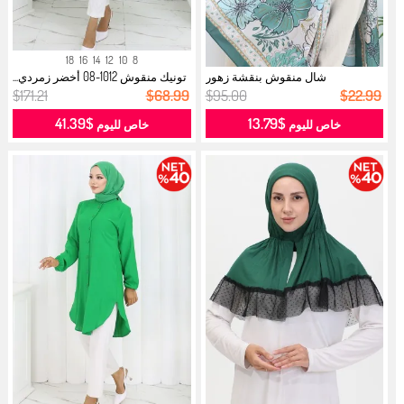
18
16
14
12
10
8
شال منقوش بنقشة زهور
تونيك منقوش 1012-08 أخضر زمردي...
الشانزليزيه 70...
$171.21
$68.99
$95.00
$22.99
$41.39
$13.79
خاص لليوم
خاص لليوم