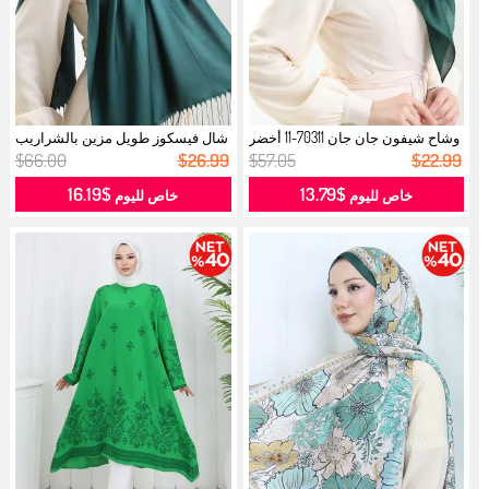
وشاح شيفون جان جان 70311-11 أخضر
شال فيسكوز طويل مزين بالشراريب
زم...
7033...
$66.00
$26.99
$57.05
$22.99
$16.19
$13.79
خاص لليوم
خاص لليوم