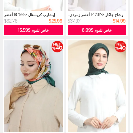
وشاح جاكار 70258-12 أخضر زمردي...
إيشارب كريستال 19095-16 أخضر
زمردي...
$62.76
$25.99
$37.07
$14.99
$15.59
$8.99
خاص لليوم
خاص لليوم