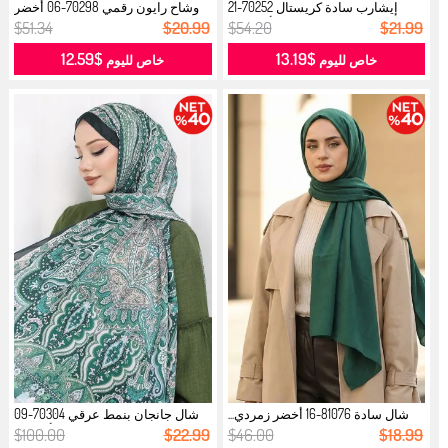
إيشارب سادة كريستال 70252-21
وشاح رايون رقمي 70298-06 أخضر
أخضر ز...
زمردي...
$51.34
$20.99
$54.20
$21.99
$12.59
$13.19
خاص لليوم
خاص لليوم
شال سادة 81076-16 أخضر زمردي...
شال جانجان بنمط عرقي 70304-09
أخضر ...
$100.00
$22.99
$46.00
$18.99