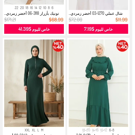
22
20
18
16
14
12
10
8
6
شال عملي 1270-03 أخضر زمردي...
تونيك بأزرار 3118-06 أخضر زمردي...
$171.21
$68.99
$72.00
$11.99
$41.39
$7.19
خاص لليوم
خاص لليوم
XXL
XL
L
M
18-20
14-16
10-12
6-8