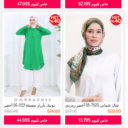
$47.99
$82.19
خاص لليوم
خاص لليوم
22
20
18
16
14
12
10
8
6
شال عثماني 70251-08 أخضر زمردي
تونيك بأزرار مفصلة 5133-06 أخضر
أحمر...
زمر...
$185.48
$74.99
$57.05
$22.99
$44.99
$13.79
خاص لليوم
خاص لليوم