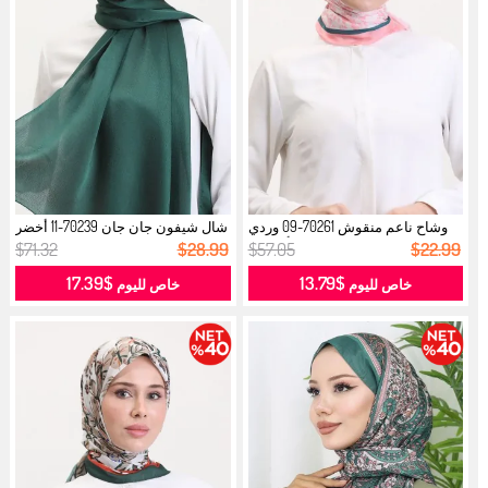
وشاح ناعم منقوش 70261-09 وردي
شال شيفون جان جان 70239-11 أخضر
أخضر ...
زمر...
$71.32
$28.99
$57.05
$22.99
$17.39
$13.79
خاص لليوم
خاص لليوم