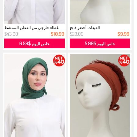
القبعات أخضر فاتح
غطاء خارجي من القطن الممشط
1248-20 ...
$43.00
$10.99
$23.00
$9.99
$6.59
$5.99
خاص لليوم
خاص لليوم