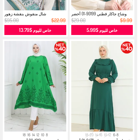
وشاح جاكار قطني 90199-01 أخضر
شال منقوش بنقشة زهور
زمردي...
الشانزليزيه 70...
$95.00
$22.99
$29.00
$9.99
$13.79
$5.99
خاص لليوم
خاص لليوم
18
16
14
12
10
8
18-20
14-16
10-12
6-8