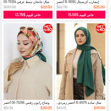
إيشارب كريستال 19095-16 أخضر
شال جانجان بنمط عرقي 70304-09
زمردي...
أخضر ...
$100.00
$22.99
$62.76
$25.99
$13.79
$15.59
خاص لليوم
خاص لليوم
شال سادة 81076-16 أخضر زمردي...
وشاح رايون رقمي 70298-06 أخضر
زمردي...
$51.34
$20.99
$45.61
$18.99