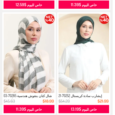
$12.59
$11.39
خاص لليوم
خاص لليوم
إيشارب سادة كريستال 70252-21
شال كتان بنقوش هندسية 70285-03
أخضر ز...
أخضر...
$45.63
$18.99
$54.20
$21.99
$11.39
$13.19
خاص لليوم
خاص لليوم