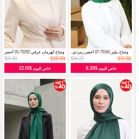
وشاح بيليز 70345-07 أخضر زمردي...
وشاح كهرمان عرقي 70292-05 أخضر
زمرد...
$91.30
$36.99
$34.22
$13.99
$22.19
$8.39
خاص لليوم
خاص لليوم