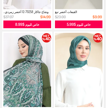
القبعات أخضر تبغ
وشاح جاكار 70258-12 أخضر زمردي...
$37.07
$14.99
$23.00
$9.99
$8.99
$5.99
خاص لليوم
خاص لليوم