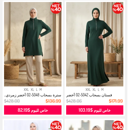
XXL
XL
L
M
XXL
XL
L
M
فستان بسحاب 5042-02 أخضر
سترة بسحاب 5048-02 أخضر زمردي...
زمردي...
$428.00
$136.99
$428.06
$171.99
$82.19
$103.19
خاص لليوم
خاص لليوم