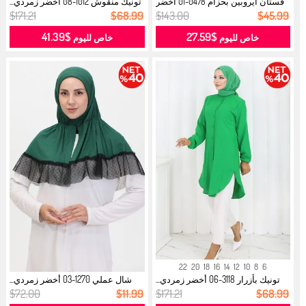
فستان آيروبين بحزام 0478-01 أخضر
تونيك منقوش 1012-08 أخضر زمردي...
زم...
$171.21
$68.99
$143.00
$45.99
$41.39
$27.59
خاص لليوم
خاص لليوم
22
20
18
16
14
12
10
8
6
تونيك بأزرار 3118-06 أخضر زمردي...
شال عملي 1270-03 أخضر زمردي...
$72.00
$11.99
$171.21
$68.99