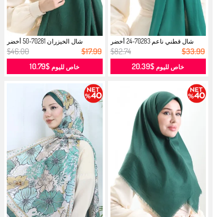
شال قطني ناعم 70283-24 أخضر
شال الخيزران 70281-50 أخضر
زمردي...
زمردي...
$46.00
$17.99
$82.74
$33.99
$10.79
$20.39
خاص لليوم
خاص لليوم