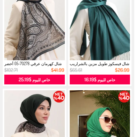
شال فيسكوز طويل مزين بالشراريب
شال كهرمان عرقي 70278-05 أخضر
7033...
زمردي...
$102.71
$41.99
$65.61
$26.99
$25.19
$16.19
خاص لليوم
خاص لليوم