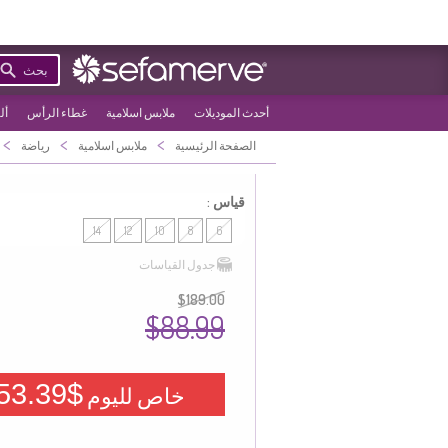
بحث
أحدث الموديلات
ملابس اسلامية
غطاء الرأس
أل
>
>
>
الصفحة الرئيسية
ملابس اسلامية
رياضة
قياس :
14
12
10
8
6
جدول القياسات
$189.00
$88.99
$53.39
خاص لليوم