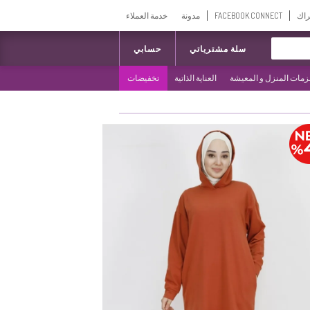
راك
FACEBOOK CONNECT
مدونة
خدمة العملاء
سلة مشترياتي
حسابي
مات المنزل و المعيشة
العناية الذاتية
تخفيضات