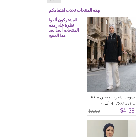
بهذه المنتجات نجذب اهتمامكم
المشتركون ألقوا
نظرة على هذه
المنتجات أيضاً بعد
هذا المنتج
سويت شيرت مبطن بياقة
واقفة 71227-01 أسود
$41.39
$172.00