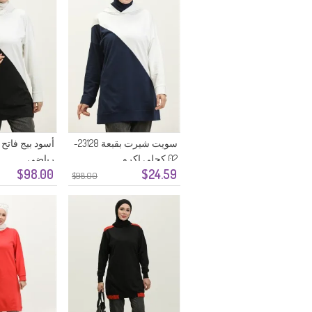
سويت شيرت بقبعة 23128-
أسود بيج فاتح
02 كحلي إكرو
رياضي
$98.00
$24.59
$98.00