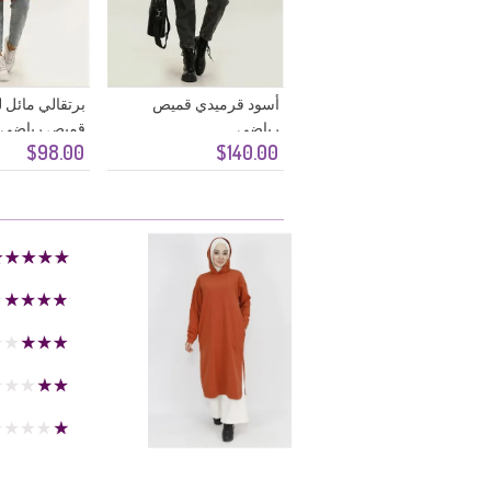
أسود قرميدي قميص
برتقالي مائل 
رياضي
قميص رياضي
$98.00
$140.00