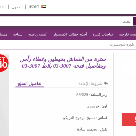
USD($)‎
الدخول
اشت
بسة خارجية
قياسات كبيرة
أحذية, حقائب, اكسسوار
ألبسة رياضية
سباحة
مستلز
بلوزة سويتشرت
سترة من القماش بخيطين وغطاء رأس
وبتفاصيل فتحة 3007-03 بلاط 3007-03
شروط الإعادة
تفاصيل السلع
992929
رمز السلعة :
قرميدي
لون :
نسيج مزدوج التريكو
قماش :
تصميم سادة
نقش :