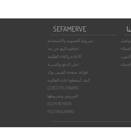
ا
SEFAMERVE
تواصل
شروط العضوية والاستخدام
عملاء
اتفاقية البيع عن بعد
لمورد
الاعادة والغاء الطلبية
الجملة
امان الدفع والسرية
قواعد صفحة الفيس بوك
كيف أستطيع اعادة الطلبية
ÇEREZ POLITIKAMIZ
العروض وشروطها
İŞLEM REHBERI
POLİTİKALARIMIZ