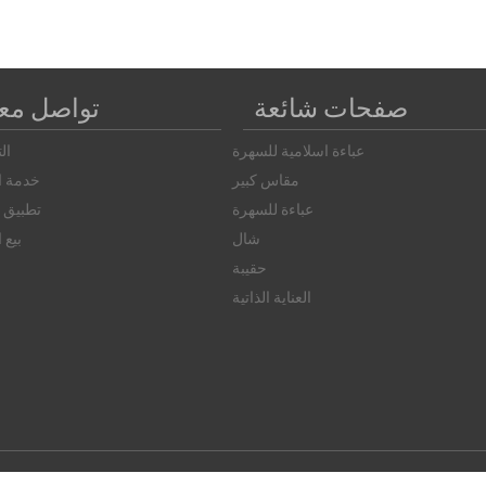
صفحات شائعة
تواصل معن
عباءة اسلامية للسهرة
ال
مقاس كبير
خدمة ال
عباءة للسهرة
تطبيق ا
شال
بيع 
حقيبة
العناية الذاتية