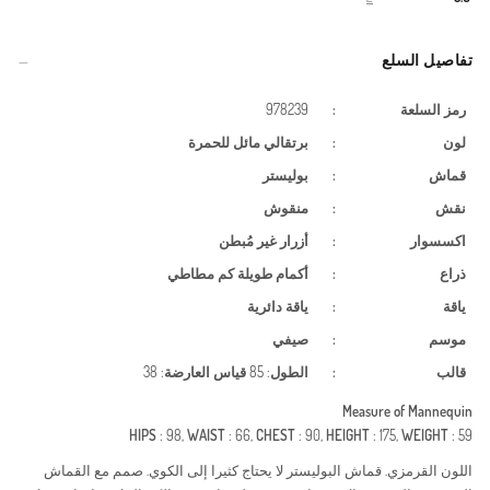
تفاصيل السلع
رمز السلعة
:
978239
لون
:
برتقالي مائل للحمرة
قماش
:
بوليستر
نقش
:
منقوش
اكسسوار
:
أزرار
غير مُبطن
ذراع
:
أكمام طويلة
كم مطاطي
ياقة
:
ياقة دائرية
موسم
:
صيفي
قالب
:
الطول
: 85
قياس العارضة
: 38
Measure of Mannequin
HIPS
: 98,
WAIST
: 66,
CHEST
: 90,
HEIGHT
: 175,
WEIGHT
: 59
اللون القرمزي. قماش البوليستر لا يحتاج كثيرا إلى الكوي. صمم مع القماش