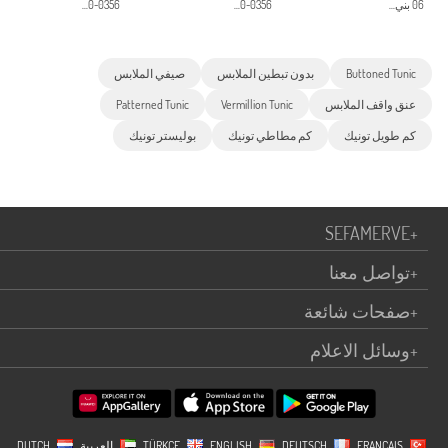
06 بني...
0356-0...
0356-0...
Buttoned Tunic
بدون تبطين الملابس
صيفي الملابس
عنق واقف الملابس
Vermillion Tunic
Patterned Tunic
كم طويل تونيك
كم مطاطي تونيك
بوليستر تونيك
SEFAMERVE
+
+
تواصل معنا
+
صفحات شائعة
+
وسائل الاعلام
TÜRKÇE
FRANÇAIS
DEUTSCH
ENGLISH
العربية
DUTCH