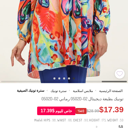
سترة تونيك الصيفية
الصفحة الرئيسية
ملابس اسلامية
سترة تونيك
>
>
>
تونيك بطبعة ديجيتال 0502D-02 رماني 0502D-02
$17.39
$17.39
$28.99
خاص لليوم
%40
Model:
HIPS
: 98,
WAIST
: 66,
CHEST
: 90,
HEIGHT
: 175,
WEIGHT
: 59
5.0
2
·