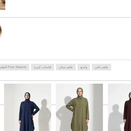
طقم ثنائي
واسع
طقم ستان
قياسات كبيرة
Four Season الطقم