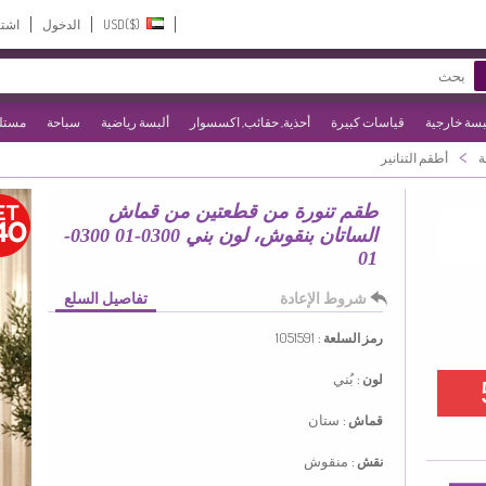
USD($)‎
الدخول
اشت
بسة خارجية
قياسات كبيرة
أحذية, حقائب, اكسسوار
ألبسة رياضية
سباحة
مستلز
>
ة
أطقم التنانير
طقم تنورة من قطعتين من قماش
الساتان بنقوش، لون بني 0300-01 0300-
01
شروط الإعادة
تفاصيل السلع
1051591
رمز السلعة :
بُني
لون :
ستان
قماش :
منقوش
نقش :