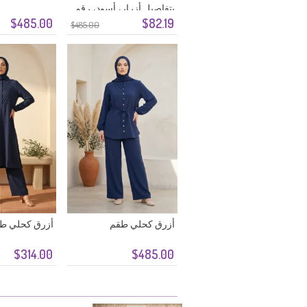
بتفاصيل أزرار، أسود، رقم
$485.00
$82.19
الموديل 2301-06
$485.00
أزرق كحلي طقم
أزرق كحلي ط
$314.00
$485.00