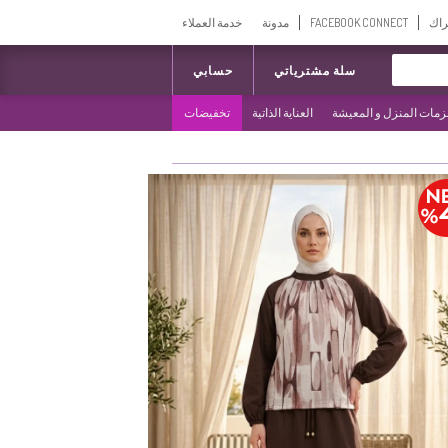
راك
FACEBOOK CONNECT
مدونة
خدمة العملاء
سلة مشترياتي
حسابي
مات المنزل و المعيشة
العناية الذاتية
تخفيضات