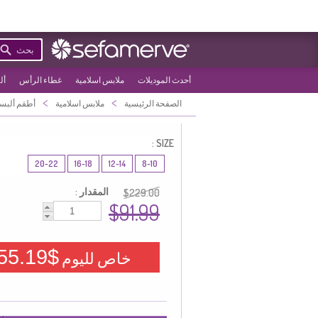
بحث
أحدث الموديلات
ملابس اسلامية
غطاء الرأس
أل
>
>
الصفحة الرئيسية
ملابس اسلامية
أطقم ألبس
SIZE :
20-22
16-18
12-14
8-10
المقدار :
$229.00
$91.99
$55.19
خاص لليوم