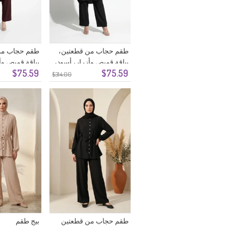
طقم حجاب من قطعتين،
طقم حجاب من
بياقة قميص وأزرار، أسود،
بياقة قميص وأز
$75.59
$75.59
رقم الموديل 2303-05
لون برقوقي 2303-04
$314.00
طقم حجاب من قطعتين
بيج طقم