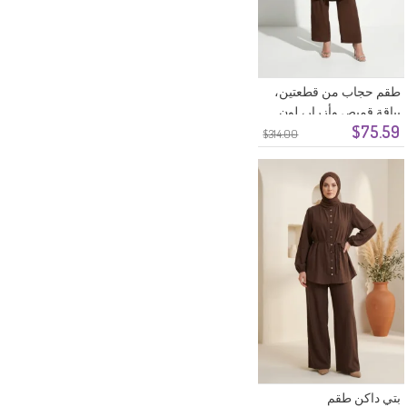
طقم حجاب من قطعتين،
بياقة قميص وأزرار، لون
$75.59
بني، رقم الموديل 2303-01
$314.00
بتي داكن طقم