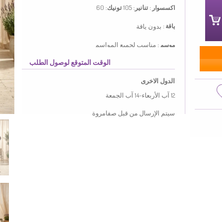
تنانير:
105
تونيك:
60
اكسسوار :
بدون ياقة
ياقة :
مناسب لجميع المواسم
موسم :
الوقت المتوقع لوصول الطلب
قياس العارضة:
40-42
خيار الأحجام كبيرة
قالب :
الدول الاخرى
استعمل لون البني. نسيج الحرير لديه نسيج أنيق، لطيف
12 آب الأربعاء-14 آب الجمعة
ودقيق من حيث المظهر مقارنة مع أنواع أخرى. صمم مع
القماش المزخرف. التونيك عند لبسه مع قطعة اخرى
سيتم الإرسال من قبل صفامروة
تعطي تلاؤما جميلا. من الممكن استعمال المنتج بدون
ياقة مع كل ملابس. مناسب لجميع المواسم. هناك
مقاسات كبيرة.
Made in Türkiye
MEASURE OF MANNEQUIN :
HIPS
: 98,
WAIST
: 66,
CHEST
: 90,
HEIGHT
: 175,
WEIGHT
: 59