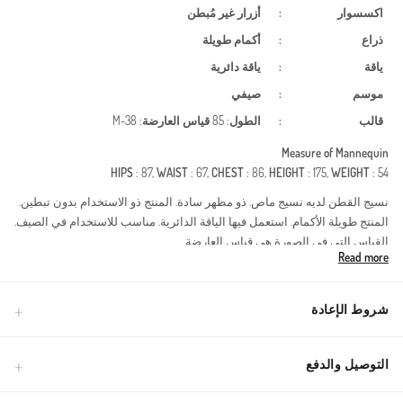
اكسسوار
:
أزرار
غير مُبطن
ذراع
:
أكمام طويلة
ياقة
:
ياقة دائرية
موسم
:
صيفي
قالب
:
الطول
: 85
قياس العارضة
: M-38
Measure of Mannequin
HIPS
: 87,
WAIST
: 67,
CHEST
: 86,
HEIGHT
: 175,
WEIGHT
: 54
نسيج القطن لديه نسيج ماص. ذو مظهر سادة. المنتج ذو الاستخدام بدون تبطين.
المنتج طويلة الأكمام. استعمل فيها الياقة الدائرية. مناسب للاستخدام في الصيف.
القياس التي في الصورة هي قياس العارضة.
Read more
تجمع هذه البلوزة بين الأصالة والحداثة، وهي قطعة أساسية في خزانة ملابس
المرأة التي تبحث عن الأناقة المحتشمة. صُنعت من قماش الشيلة الطبيعي
المعروف بخصائصه الفريدة، حيث يسمح بمرور الهواء ويمنحك شعوراً بالانتعاش
شروط الإعادة
الدائم حتى في الأجواء الحارة. بفضل أليافه الطبيعية، يعد هذا المنتج خياراً مثالياً
للبشرة الحساسة ويوفر راحة قصوى طوال اليوم.خصائص القماش: قطن طبيعي
100%، يتميز بنسيج مسامي يمنع التعرق ويوفر راحة استثنائية.تفاصيل التصميم:
التوصيل والدفع
تطريزات دقيقة على الصدر تضفي لمسة من الفخامة، مع ياقة صينية وأكمام
بأزرار لمظهر كلاسيكي راقٍ.التصميم والقصة: قصة مريحة وفضفاضة تضمن عدم