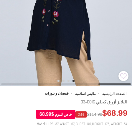
قمصان و بلوزات
الصفحة الرئيسية
ملابس اسلامية
>
>
البلايز أزرق كحلي 0016-03
$68.99
$68.99
$114.99
خاص لليوم
%40
Model:
HIPS
: 87,
WAIST
: 67,
CHEST
: 86,
HEIGHT
: 175,
WEIGHT
: 54