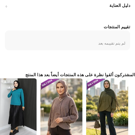
دليل العناية
تحديد تفاصيل الجسم وتوفر حرية تامة في الحركة.يمكنك تنسيق هذه البلوزة مع
بنطال واسع أو تنورة طويلة للحصول على إطلالة رسمية أو يومية مميزة. في
مواسم تغيير الجو، يمكن ارتداؤها تحت كارديجان خفيف. للحفاظ على جودة
التطريز، نوصي بغسلها ببرنامج غسيل هادئ ودرجة حرارة منخفضة. هذه القطعة
تقييم المنتجات
مصممة خصيصاً لتلبي تطلعاتك في الجمع بين الحشمة، الجودة، والجمال
الطبيعي، مما يجعلها استثماراً رائعاً لأناقتك الدائمة.
لم يتم تقييمه بعد
Made in Türkiye
المشتركون ألقوا نظرة على هذه المنتجات أيضاً بعد هذا المنتج