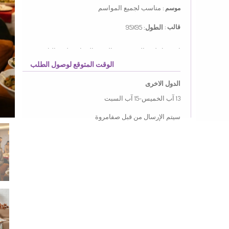
مناسب لجميع المواسم
موسم :
الطول:
95X95
قالب :
استعمل لون البني. نسيج الحرير الصناعي لديه الناعمة
الملمس. صمم مع القماش المزخرف. مناسب لجميع
الوقت المتوقع لوصول الطلب
المواسم. حسب طول القياسات العادية.
Modern kadının zarafetini ve konforunu ön planda tutan
الدول الاخرى
dijital rayon koleksiyonumuz, her mevsim stilinize eşlik
etmek üzere tasarlanmıştır. Özel dokusu sayesinde başta
13 آب الخميس-15 آب السبت
ağırlık yapmayan ve gün boyu formunu koruyan bu ürün,
muhafazakar giyim tarzının vazgeçilmez parçalarından
سيتم الإرسال من قبل صفامروة
biri olmayı hedefler.Kumaş Özelliği: Yüksek kaliteli, nefes
alabilen rayon kumaş teknolojisi ile üretilmiştir.Kullanım:
Kayma yapmayan yapısı sayesinde kolay şekil alır ve gün
boyu sabit kalır.Tasarım: Dijital baskı tekniği ile elde edilen
net ve canlı desenler, her türlü kombinle uyum
sağlar.Sezon: Terletmeyen yapısı ve hafif dokusuyla dört
mevsim güvenle tercih edilebilir.Günlük kullanımdan özel
davetlere kadar geniş bir kullanım alanı sunan bu ürün,
cildinize dost yapısıyla konforlu bir deneyim vaat eder.
Modern desenlerin klasik dokunuşlarla buluştuğu bu
tasarım, gardırobunuzun en şık parçası olacaktır.
Made in Türkiye