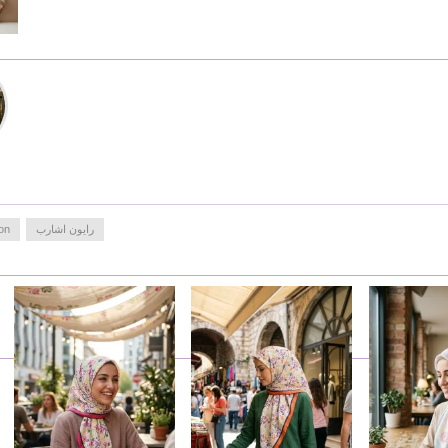
رايون اشارب
ason