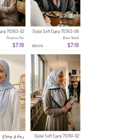
 Eşarp 70363-02
Dijital Soft Eşarp 70363-06
Gümüş Gri
Kına Yeşili
$7.19
$7.19
$29.00
Dijital Soft Eşarp 70361-02
رمادي وشاح