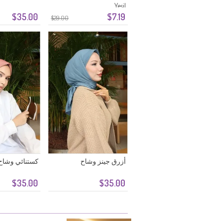
Yeşil
$35.00
$7.19
$29.00
أزرق جينز وشاح
كستنائي وشاح
$35.00
$35.00