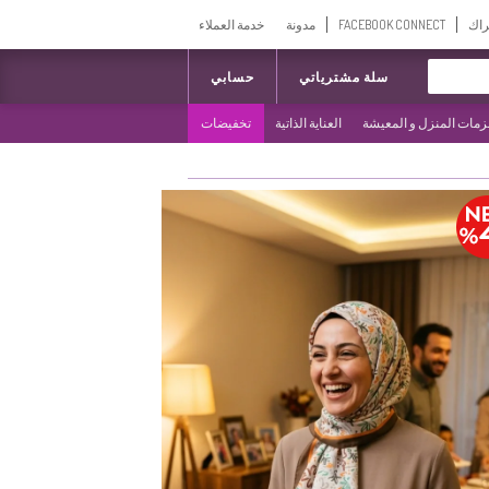
راك
FACEBOOK CONNECT
مدونة
خدمة العملاء
سلة مشترياتي
حسابي
مات المنزل و المعيشة
العناية الذاتية
تخفيضات