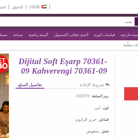
USD($)‎
الدخول
اشت
بسة خارجية
قياسات كبيرة
أحذية, حقائب, اكسسوار
ألبسة رياضية
سباحة
مستلز
ات مقلّمة
Dijital Soft Eşarp 70361-
09 Kahverengi 70361-09
شروط الإعادة
تفاصيل السلع
1050772
رمز السلعة :
بُني
لون :
حرير الرايون
قماش :
منقوش
نقش :