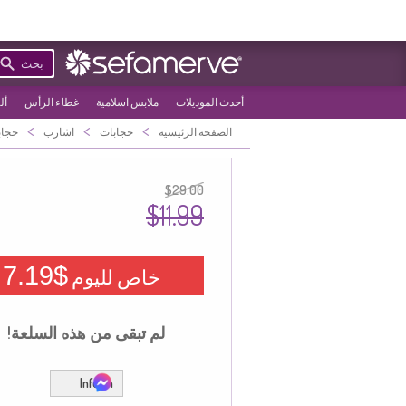
بحث
أحدث الموديلات
ملابس اسلامية
غطاء الرأس
أل
>
>
>
الصفحة الرئيسية
حجابات
اشارب
حجاب
$29.00
$11.99
$7.19
خاص لليوم
لم تبقى من هذه السلعة!
Inform