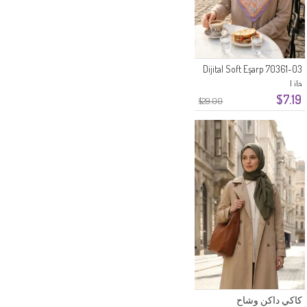
Dijital Soft Eşarp 70361-03
Lila
$7.19
$29.00
كاكي داكن وشاح