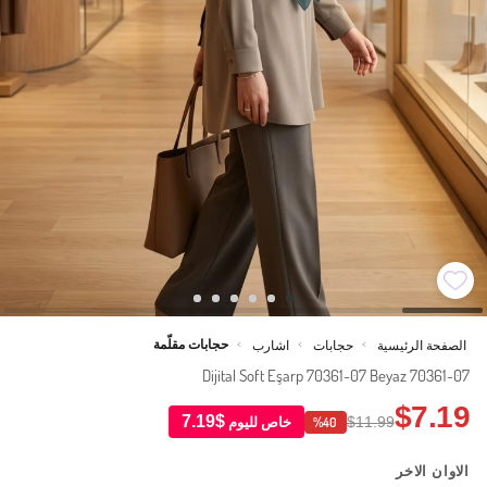
حجابات مقلّمة
الصفحة الرئيسية
حجابات
اشارب
>
>
>
Dijital Soft Eşarp 70361-07 Beyaz 70361-07
$7.19
$7.19
$11.99
خاص لليوم
%40
الاوان الاخر