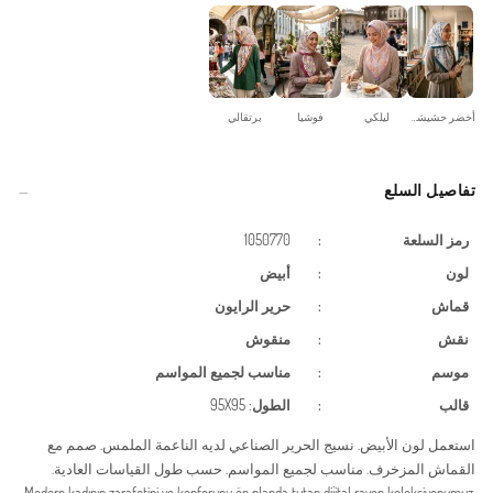
أخضر حشيشي
ليلكي
فوشيا
برتقالي
تفاصيل السلع
رمز السلعة
:
1050770
لون
:
أبيض
قماش
:
حرير الرايون
نقش
:
منقوش
موسم
:
مناسب لجميع المواسم
قالب
:
الطول
: 95X95
استعمل لون الأبيض. نسيج الحرير الصناعي لديه الناعمة الملمس. صمم مع
القماش المزخرف. مناسب لجميع المواسم. حسب طول القياسات العادية.