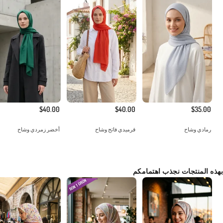
$40.00
$40.00
$35.00
رمادي وشاح
قرميدي فاتح وشاح
أخضر زمردي وشاح
بهذه المنتجات نجذب اهتمامكم