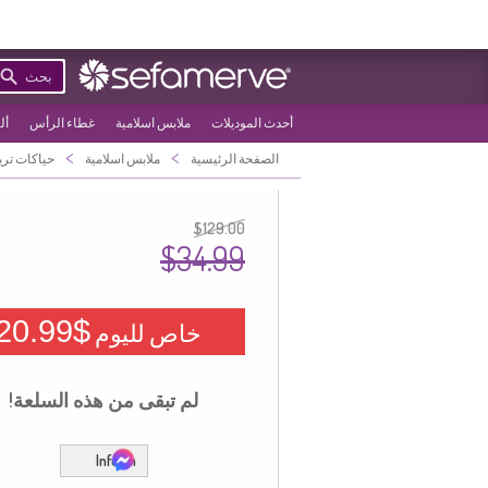
بحث
أحدث الموديلات
ملابس اسلامية
غطاء الرأس
أل
>
>
الصفحة الرئيسية
ملابس اسلامية
حياكات تري
$129.00
$34.99
$20.99
خاص لليوم
لم تبقى من هذه السلعة!
Inform