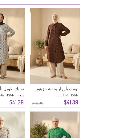
تونيك بأزرار ونقشة زهور
تونيك طويل بأ
0356-06 بني
زهور 0356-05 حجري
$41.39
$41.39
$172.00