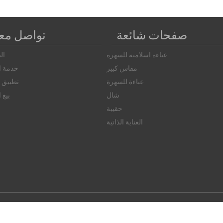
صفحات شائعة
تواصل معن
عباءة اسلامية للسهرة
ال
مقاس كبير
خدمة ال
عباءة للسهرة
تطبيق ا
شال
بيع 
حقيبة
العناية الذاتية
© 2026 FAMERVE.COM