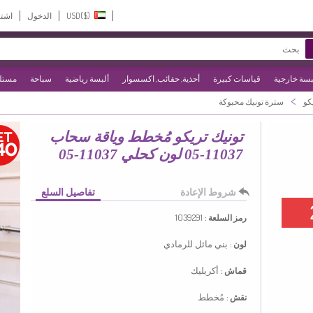
USD($)‎
الدخول
اشت
بسة خارجية
قياسات كبيرة
أحذية, حقائب, اكسسوار
ألبسة رياضية
سباحة
مستلز
>
كو
سترة تونيك محبوكة
تونيك تريكو مُخطط وياقة سحاب
11037-05 لون كحلي 11037-05
شروط الإعادة
تفاصيل السلع
1039291
رمز السلعة :
بني مائل للرمادي
لون :
أكريليك
قماش :
مُخطط
نقش :