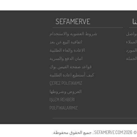
ا
SEFAMERVE
تواصل
شروط العضوية والاستخدام
عملاء
اتفاقية البيع عن بعد
لمورد
الاعادة والغاء الطلبية
الجملة
امان الدفع والسرية
قواعد صفحة الفيس بوك
كيف أستطيع اعادة الطلبية
ÇEREZ POLITIKAMIZ
العروض وشروطها
İŞLEM REHBERI
POLİTİKALARIMIZ
SE , جميع الحقوق محفوظة.