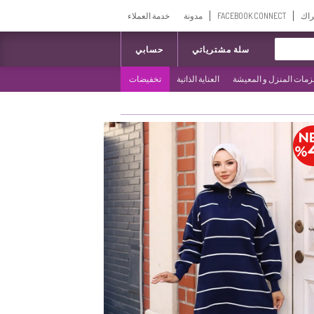
راك
FACEBOOK CONNECT
مدونة
خدمة العملاء
سلة مشترياتي
حسابي
مات المنزل و المعيشة
العناية الذاتية
تخفيضات