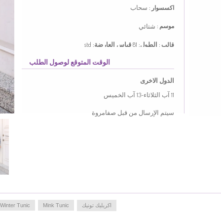
سحاب
اكسسوار :
شتائي
موسم :
الطول:
81
قياس العارضة:
std
قالب :
الوقت المتوقع لوصول الطلب
استخدم فيه اللون الشوكو. صممه النسيج الاكريليك.
صمم من القماش المخطط. لسهولة استخدامها. مصممة
الدول الاخرى
من القماش السميك. القياس التي في الصورة هي
قياس العارضة.
11 آب الثلاثاء-13 آب الخميس
Made in Türkiye
سيتم الإرسال من قبل صفامروة
MEASURE OF MANNEQUIN :
HIPS
: 95,
WAIST
: 65,
CHEST
: 84,
HEIGHT
: 167,
WEIGHT
: 54
اكريليك تونيك
Mink Tunic
Winter Tunic