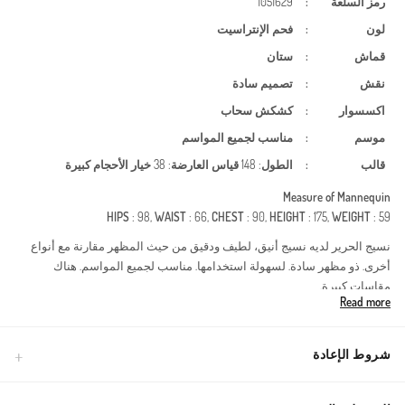
رمز السلعة
:
1051629
لون
:
فحم الإنتراسيت
قماش
:
ستان
نقش
:
تصميم سادة
اكسسوار
:
كشكش
سحاب
موسم
:
مناسب لجميع المواسم
قالب
:
الطول
: 148
قياس العارضة
: 38
خيار الأحجام كبيرة
Measure of Mannequin
HIPS
: 98,
WAIST
: 66,
CHEST
: 90,
HEIGHT
: 175,
WEIGHT
: 59
نسيج الحرير لديه نسيج أنيق، لطيف ودقيق من حيث المظهر مقارنة مع أنواع
أخرى. ذو مظهر سادة. لسهولة استخدامها. مناسب لجميع المواسم. هناك
مقاسات كبيرة.
Read more
يعد هذا التصميم خيارًا لا غنى عنه للمناسبات الخاصة وحفلات الخطوبة والزفاف،
حيث يجمع بين الأناقة والرقي. صُنع الفستان من قماش الساتان المعروف
بلمعانه الفريد وملمسه الناعم، مما يجعله نموذجًا متميزًا للأزياء المحتشمة
شروط الإعادة
الحديثة. تضمن الجودة العالية للنسيج الراحة طوال اليوم دون المساومة على
المظهر الجمالي.مميزات القماش: ساتان فاخر، منسدل، ويسمح بمرور