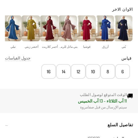
الاوان الاخر
بُني
أزرق
فوشيا
بني مائل للرمادي
أحمر كلاريت
أخضر زيتي
نيلي
أ
جدول القياسات
قياس
16
14
12
10
8
6
🚚
الوقت المتوقع لوصول الطلب
11 آب الثلاثاء - 13 آب الخميس
سيتم الإرسال من قبل صفامروة
تفاصيل السلع