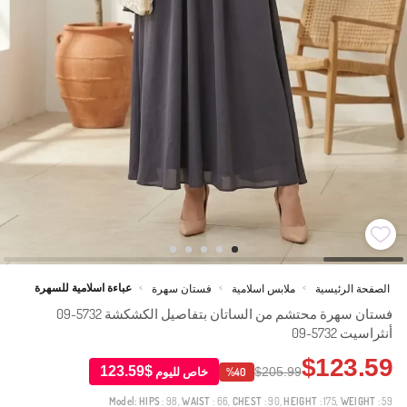
عباءة اسلامية للسهرة
الصفحة الرئيسية
ملابس اسلامية
فستان سهرة
>
>
>
فستان سهرة محتشم من الساتان بتفاصيل الكشكشة 5732-09
أنثراسيت 5732-09
$123.59
$123.59
$205.99
خاص لليوم
%40
Model:
HIPS
: 98,
WAIST
: 66,
CHEST
: 90,
HEIGHT
: 175,
WEIGHT
: 59