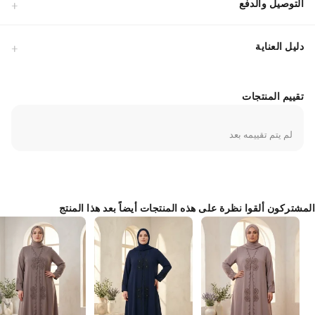
الهواء.تفاصيل التصميم: تطريز يدوي فاخر بالأحجار على الأكتاف ومنطقة
التوصيل والدفع
الصدر.قصة الفستان: تصميم عصري وأنيق يستر تفاصيل الجسم ببراعة.ملاءمة
الموسم: وزن القماش مثالي للاستخدام في جميع فصول السنة الأربعة.تعكس
دليل العناية
الأحجار اللامعة في التصميم الضوء بشكل مثالي، مما يضمن لكِ إطلالة ساحرة
في كل مناسبة. بفضل هيكله غير الشفاف، يوفر الفستان ارتداءً آمنًا، بينما
يمنحكِ التصميم الطويل قوامًا ملكيًا. يتضمن سحابًا مخفيًا لتسهيل الارتداء مع
الحفاظ على انسيابية الشكل. يمكنكِ تنسيق هذه القطعة الراقية مع شال من
تقييم المنتجات
نفس الدرجة وإكسسوارات ناعمة للحصول على مظهر متكامل. يساعد القماش
الذي لا يسبب التعرق على شعوركِ بالانتعاش حتى في الحفلات الطويلة. هذا
لم يتم تقييمه بعد
التصميم الذي تتجلى فيه الجودة في كل غرزة، مرشح ليكون القطعة الأثمن في
خزانة ملابسكِ.
Made in Türkiye
المشتركون ألقوا نظرة على هذه المنتجات أيضاً بعد هذا المنتج