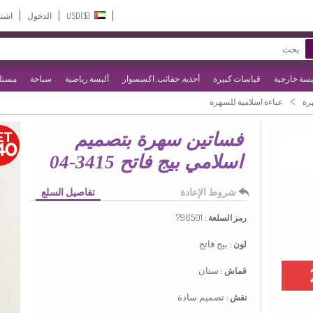
USD($)‎
الدخول
اشت
بسة خارجية
قياسات كبيرة
أحذية, حقائب, اكسسوار
ألبسة رياضية
سباحة
مستلز
>
رة
عباءة اسلامية للسهرة
فساتين سهرة بتصميم
اسلامي بيج فاتح 3415-04
شروط الإعادة
تفاصيل السلع
796501
رمز السلعة :
بيج فاتح
لون :
ستان
قماش :
تصميم سادة
نقش :