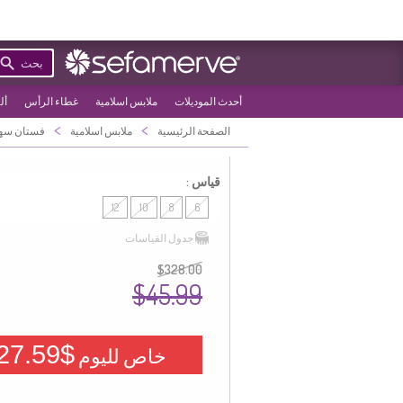
بحث
أحدث الموديلات
ملابس اسلامية
غطاء الرأس
أل
>
>
الصفحة الرئيسية
ملابس اسلامية
فستان سه
قياس :
12
10
8
6
جدول القياسات
$328.00
$45.99
$27.59
خاص لليوم