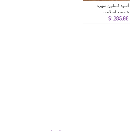
أسود فساتين سهرة
بتصميم اسلامي
$1,285.00