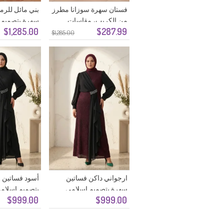
فستان سهرة سوزانا مطرز
بني مائل للرم
من الكريب، مقاسات
سهرة بتصميم 
$1,285.00
$287.99
كبيرة، لون كحلي، رقم
$1,285.00
الموديل 6370-05
ارجواني داكن فساتين
أسود فساتين 
سهرة بتصميم اسلامي
بتصميم اسلام
$999.00
$999.00