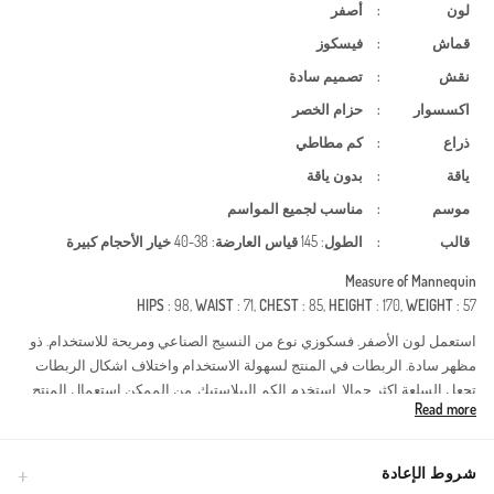
لون
:
أصفر
قماش
:
فيسكوز
نقش
:
تصميم سادة
اكسسوار
:
حزام الخصر
ذراع
:
كم مطاطي
ياقة
:
بدون ياقة
موسم
:
مناسب لجميع المواسم
قالب
:
الطول
: 145
قياس العارضة
: 38-40
خيار الأحجام كبيرة
Measure of Mannequin
HIPS
: 98,
WAIST
: 71,
CHEST
: 85,
HEIGHT
: 170,
WEIGHT
: 57
استعمل لون الأصفر. فسكوزي نوع من النسيج الصناعي ومريحة للاستخدام. ذو
مظهر سادة. الربطات في المنتج لسهولة الاستخدام واختلاف اشكال الربطات
تجعل السلعة اكثر جمالا. استخدم الكم البيلاستيك. من الممكن استعمال المنتج
Read more
بدون ياقة مع كل ملابس. مناسب لجميع المواسم. هناك مقاسات كبيرة.
Made in Türkiye
شروط الإعادة