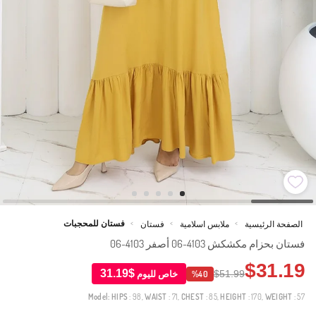
فستان للمحجبات
الصفحة الرئيسية
ملابس اسلامية
فستان
>
>
>
فستان بحزام مكشكش 4103-06 أصفر 4103-06
$31.19
$31.19
$51.99
خاص لليوم
%40
Model:
HIPS
: 98,
WAIST
: 71,
CHEST
: 85,
HEIGHT
: 170,
WEIGHT
: 57