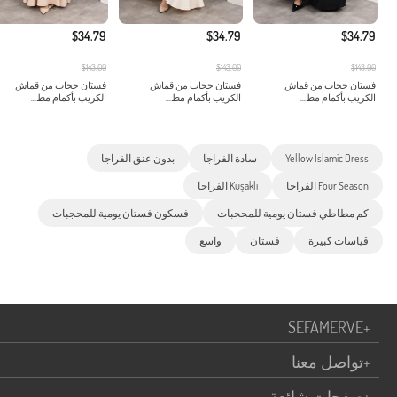
$34.79
$34.79
$34.79
$143.00
$143.00
$143.00
فستان حجاب من قماش
فستان حجاب من قماش
فستان حجاب من قماش
الكريب بأكمام مط...
الكريب بأكمام مط...
الكريب بأكمام مط...
Yellow Islamic Dress
سادة الفراجا
بدون عنق الفراجا
Four Season الفراجا
Kuşaklı الفراجا
كم مطاطي فستان يومية للمحجبات
فسكون فستان يومية للمحجبات
قياسات كبيرة
فستان
واسع
SEFAMERVE
+
+
تواصل معنا
+
صفحات شائعة