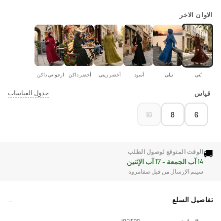
الاوان الاخر
بُني
نيلي
أسود
أخضر زيتي
أخضر داكن
ارجواني داكن
جدول القياسات
قياس
10
8
6
🚚
الوقت المتوقع لوصول الطلب
14 آب الجمعة - 17 آب الإثنين
سيتم الإرسال من قبل صفامروة
تفاصيل السلع