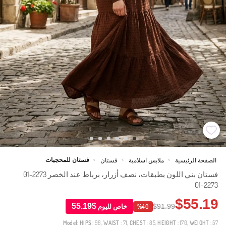
فستان للمحجبات
الصفحة الرئيسية
ملابس اسلامية
فستان
>
>
>
فستان بني اللون بطبقات، نصف أزرار، برباط عند الخصر 2273-01
2273-01
$55.19
$55.19
$91.99
خاص لليوم
%40
Model:
HIPS
: 98,
WAIST
: 71,
CHEST
: 85,
HEIGHT
: 170,
WEIGHT
: 57