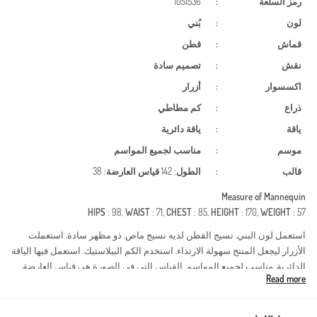
رمز السلعة
:
1051536
لون
:
بُني
قماش
:
قطن
نقش
:
تصميم سادة
اكسسوار
:
أزرار
ذراع
:
كم مطاطي
ياقة
:
ياقة دائرية
موسم
:
مناسب لجميع المواسم
قالب
:
الطول
: 142
قياس العارضة
: 38
Measure of Mannequin
HIPS
: 98,
WAIST
: 71,
CHEST
: 85,
HEIGHT
: 170,
WEIGHT
: 57
استعمل لون البني. نسيج القطن لديه نسيج ماص. ذو مظهر سادة. استعملت
الأزرار ليجعل المنتج سهولة الارتداء. استخدم الكم البيلاستيك. استعمل فيها الياقة
الدائرية. مناسب لجميع المواسم. القياس التي في الصورة هي قياس العارضة.
Read more
Made in Türkiye