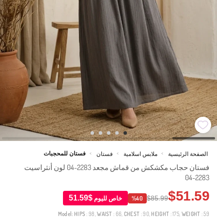
فستان للمحجبات
الصفحة الرئيسية
ملابس اسلامية
فستان
>
>
>
فستان حجاب مكشكش من قماش مجعد 2283-04 لون أنثراسيت
2283-04
$51.59
$51.59
$85.99
خاص لليوم
%40
Model:
HIPS
: 98,
WAIST
: 66,
CHEST
: 90,
HEIGHT
: 175,
WEIGHT
: 59