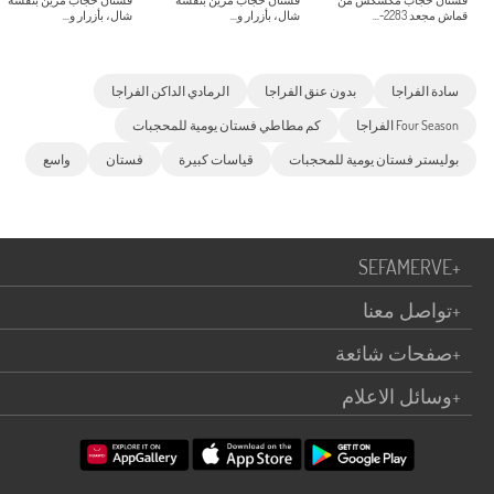
فستان حجاب مكشكش من
فستان حجاب مزين بنقشة
فستان حجاب مزين بنقشة
قماش مجعد 2283-...
شال، بأزرار و...
شال، بأزرار و...
سادة الفراجا
بدون عنق الفراجا
الرمادي الداكن الفراجا
Four Season الفراجا
كم مطاطي فستان يومية للمحجبات
بوليستر فستان يومية للمحجبات
قياسات كبيرة
فستان
واسع
SEFAMERVE
+
+
تواصل معنا
+
صفحات شائعة
+
وسائل الاعلام