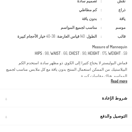
نقش
:
تصميم سادة
ذراع
:
كم مطاطي
ياقة
:
بدون ياقة
موسم
:
مناسب لجميع المواسم
قالب
:
الطول
: 140
قياس العارضة
: 38-40
خيار الأحجام كبيرة
Measure of Mannequin
HIPS
: 98,
WAIST
: 66,
CHEST
: 90,
HEIGHT
: 175,
WEIGHT
: 59
قماش البوليستر لا يحتاج كثيرا إلى الكوي. ذو مظهر سادة. استخدم الكم
البيلاستيك. من الممكن استعمال المنتج بدون ياقة مع كل ملابس. مناسب لجميع
المواسم. هناك مقاسات كبيرة.
Read more
استمتعي بالأناقة العصرية والراحة المطلقة مع هذا التصميم الفريد الذي يجمع
بين الحشمة والجمال. تم تصميم هذا الفستان ليناسب كافة المواسم، مما يجعله
قطعة أساسية في خزانة ملابسك لا غنى عنها. يتميز قماش الكرمشة (الكرينكل)
شروط الإعادة
عالي الجودة المصنوع من البوليستر بمرونة عالية ومقاومة للتجعد، مما يوفر لك
مظهراً مرتباً طوال اليوم دون الحاجة إلى عناء الكي المتكرر.مميزات القماش:
بوليستر متين، خفيف الوزن، ويسمح بمرور الهواء ليناسب الأجواء الحارة
التوصيل والدفع
والباردة.تفاصيل التصميم: كشكشة أنيقة عند منطقة الصدر تمنحك لمسة أنثوية
راقية مع الحفاظ على القصة الواسعة.الراحة: أكمام بزمات مرنة وقصة مريحة