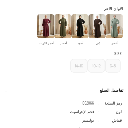
الاوان الاخر
أخضر
بُني
أسود
أخضر
أحمر كلاريت
SIZE
14-16
10-12
6-8
تفاصيل السلع
رمز السلعة
:
1052066
لون
:
فحم الإنتراسيت
قماش
:
بوليستر