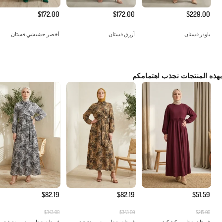
$172.00
$172.00
$229.00
باودر فستان
أزرق فستان
أخضر حشيشي فستان
بهذه المنتجات نجذب اهتمامكم
$82.19
$82.19
$51.59
$343.00
$343.00
$215.00