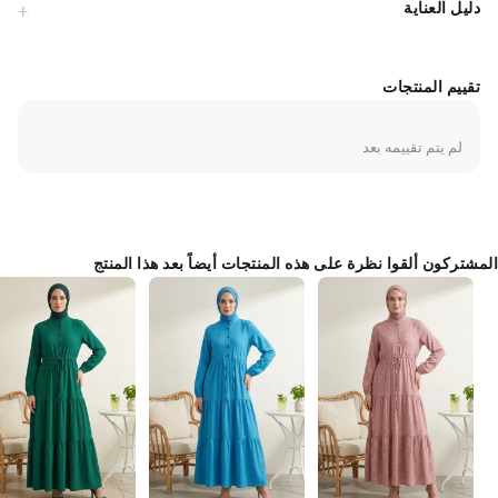
دليل العناية
تضمن لك حرية الحركة التامة في نشاطاتك اليومية.يتميز الفستان بكونه غير
شفاف (ساتر) تماماً، مما يجعله مثالياً لمعايير الملابس المحتشمة. يمكنك تنسيقه
بسهولة مع حجاب من الشيفون أو القطن لإطلالة نهارية كاجوال، أو مع
إكسسوارات براقة للمناسبات المسائية. بفضل جودته العالية، يحافظ الفستان
تقييم المنتجات
على لونه وشكله حتى بعد الغسيل المتكرر، مما يجعله استثماراً رائعاً لأناقتك
الدائمة.
لم يتم تقييمه بعد
Made in Türkiye
المشتركون ألقوا نظرة على هذه المنتجات أيضاً بعد هذا المنتج