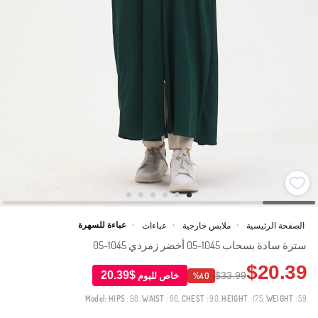
عباءة للسهرة
الصفحة الرئيسية
ملابس خارجية
عباءات
>
>
>
سترة سادة بسحاب 1045-05 أخضر زمردي 1045-05
$20.39
$20.39
$33.99
خاص لليوم
%40
Model:
HIPS
: 98,
WAIST
: 66,
CHEST
: 90,
HEIGHT
: 175,
WEIGHT
: 59