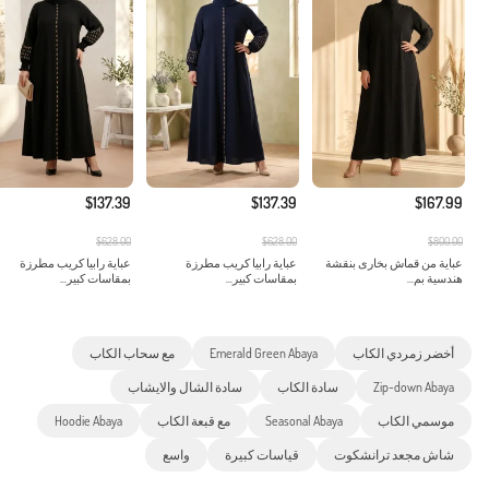
$137.39
$137.39
$167.99
$628.00
$628.00
$800.00
عباية من قماش بخارى بنقشة
عباية رابيا كريب مطرزة
عباية رابيا كريب مطرزة
هندسية بم...
بمقاسات كبير...
بمقاسات كبير...
أخضر زمردي الكاب
Emerald Green Abaya
مع سحاب الكاب
Zip-down Abaya
سادة الكاب
سادة الشال والايشاب
موسمي الكاب
Seasonal Abaya
مع قبعة الكاب
Hoodie Abaya
شاش مجعد ترانشكوت
قياسات كبيرة
واسع