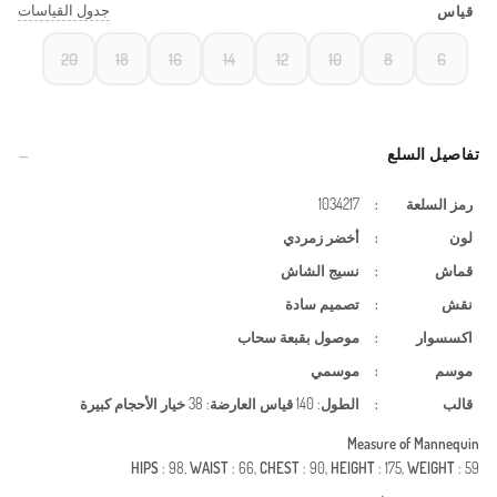
جدول القياسات
قياس
20
18
16
14
12
10
8
6
تفاصيل السلع
رمز السلعة
:
1034217
لون
:
أخضر زمردي
قماش
:
نسيج الشاش
نقش
:
تصميم سادة
اكسسوار
:
موصول بقبعة
سحاب
موسم
:
موسمي
قالب
:
الطول
: 140
قياس العارضة
: 38
خيار الأحجام كبيرة
Measure of Mannequin
HIPS
: 98,
WAIST
: 66,
CHEST
: 90,
HEIGHT
: 175,
WEIGHT
: 59