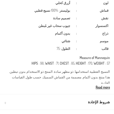
لون
:
أزرق كحلي
قماش
:
بوليستر
: %100
نسيج قطبي
نقش
:
تصميم سادة
اكسسوار
:
جيوب
سحاب
غير مُبطن
ذراع
:
بدون أكمام
موسم
:
شتائي
قالب
:
الطول
: 75
Measure of Mannequin
HIPS
: 98,
WAIST
: 71,
CHEST
: 85,
HEIGHT
: 170,
WEIGHT
: 57
النسيج القطبية استخدامها. ذو مظهر سادة. المنتج ذو الاستخدام بدون تبطين.
هذا منتج بدون اكمام. مصممة من القماش السميك. حسب طول القياسات
العادية.
Read more
POLAR HIRKA
Made in Türkiye
شروط الإعادة