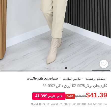
سترات, معاطف, جاكيتات
الصفحة الرئيسية
ملابس اسلامية
>
>
كارديجان بولار 0975-02 أزرق داكن 0975-02
$41.39
$41.39
$68.99
خاص لليوم
%40
Model:
HIPS
: 98,
WAIST
: 71,
CHEST
: 85,
HEIGHT
: 170,
WEIGHT
: 57