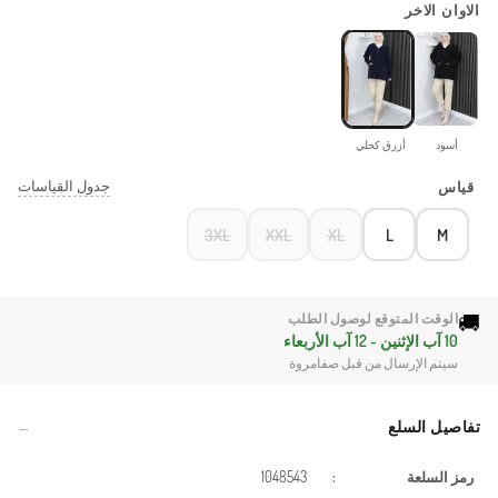
الاوان الاخر
أسود
أزرق كحلي
جدول القياسات
قياس
3XL
XXL
XL
L
M
🚚
الوقت المتوقع لوصول الطلب
10 آب الإثنين - 12 آب الأربعاء
سيتم الإرسال من قبل صفامروة
تفاصيل السلع
رمز السلعة
:
1048543