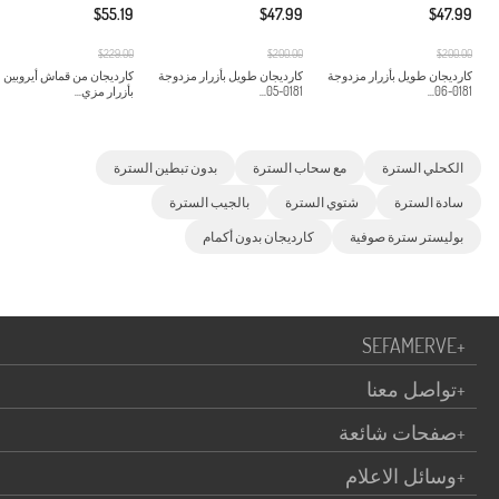
$55.19
$47.99
$47.99
$229.00
$200.00
$200.00
كارديجان طويل بأزرار مزدوجة
كارديجان طويل بأزرار مزدوجة
كارديجان من قماش أيروبين
0181-06...
0181-05...
بأزرار مزي...
الكحلي السترة
مع سحاب السترة
بدون تبطين السترة
سادة السترة
شتوي السترة
بالجيب السترة
بوليستر سترة صوفية
كارديجان بدون أكمام
SEFAMERVE
+
+
تواصل معنا
+
صفحات شائعة
+
وسائل الاعلام