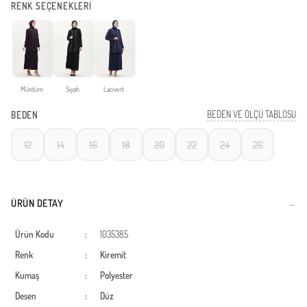
RENK SEÇENEKLERİ
Mürdüm
Siyah
Lacivert
BEDEN VE ÖLÇÜ TABLOSU
BEDEN
12
14
16
18
20
22
24
26
ÜRÜN DETAY
Ürün Kodu
:
1035385
Renk
:
Kiremit
Kumaş
:
Polyester
Desen
:
Düz