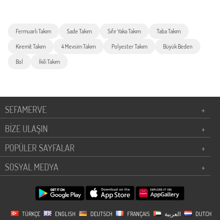
Fermuarlı Takım
Sade Takım
Sıfır Yaka Takım
Taba Takım
Kiremit Takım
4 Mevsim Takım
Polyester Takım
Büyük Beden
Bol
İkili Takım
SEFAMERVE
+
BİZE ULAŞIN
+
POPÜLER SAYFALAR
+
SOSYAL MEDYA
+
TÜRKÇE
ENGLISH
DEUTSCH
FRANÇAIS
العربية
DUTCH