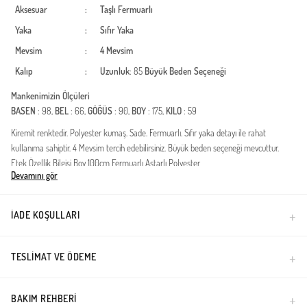
Aksesuar
:
Taşlı
Fermuarlı
Yaka
:
Sıfır Yaka
Mevsim
:
4 Mevsim
Kalıp
:
Uzunluk
: 85
Büyük Beden Seçeneği
Mankenimizin Ölçüleri
BASEN
: 98,
BEL
: 66,
GÖĞÜS
: 90,
BOY
: 175,
KILO
: 59
Kiremit renktedir. Polyester kumaş. Sade. Fermuarlı. Sıfır yaka detayı ile rahat
kullanıma sahiptir. 4 Mevsim tercih edebilirsiniz. Büyük beden seçeneği mevcuttur.
Etek Özellik Bilgisi Boy 100cm Fermuarlı Astarlı Polyester
Devamını gör
Türkiye'de üretilmiştir.
İADE KOŞULLARI
TESLIMAT VE ÖDEME
BAKIM REHBERI