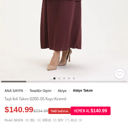
Abiye Takım
ANA SAYFA
Tesettür Giyim
Abiye
>
>
>
Taşlı İkili Takım 6200-05 Koyu Kiremit
$140.99
$140.99
$234.99
HEMEN AL
%40 İndirim
Model:
BASEN
: 98,
BEL
: 66,
GÖĞÜS
: 90,
BOY
: 175,
KILO
: 59