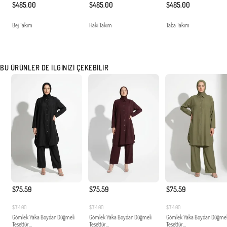
$485.00
$485.00
$485.00
Bej Takım
Haki Takım
Taba Takım
BU ÜRÜNLER DE İLGINIZI ÇEKEBILIR
$75.59
$75.59
$75.59
$314.00
$314.00
$314.00
Gömlek Yaka Boydan Düğmeli
Gömlek Yaka Boydan Düğmeli
Gömlek Yaka Boydan Düğmel
Tesettür...
Tesettür...
Tesettür...