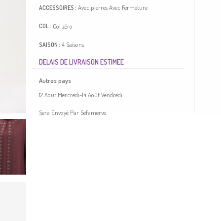
Avec pierres
Avec Fermeture
ACCESSOIRES :
Col zéro
COL :
4 Saisons
SAISON :
DELAIS DE LIVRAISON ESTIMEE
Longueur:
85
Option Grande Taille
COUPE :
Autres pays
Couleur Brique. Tissu polyester. Simple. Avec Fermeture.
12 Août Mercredi-14 Août Vendredi
Col Zéro. Adapté pour les 4 saisons. Option de grande taille
disponible.
Made in Türkiye
Sera Envoyé Par Sefamerve.
TAILLE DU MODEL :
HANCHES
: 98,
TOUR DE TAILLE
: 66,
POITRINE
: 90,
LONGUEUR
: 175,
POIDS
: 59