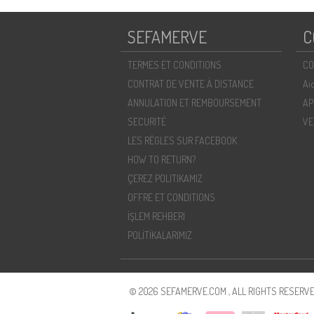
SEFAMERVE
C
TERMES ET CONDITIONS
CO
CONTRAT DE VENTE À DISTANCE
Ai
ANNULATION ET REMBOURSEMENT
AP
SECURITÉ
VE
LES RÈGLES SUR FACEBOOK
HOW TO RETURN?
ÇEREZ POLITIKAMIZ
OFFRE ET CONDITIONS
İŞLEM REHBERI
POLİTİKALARIMIZ
© 2026 SEFAMERVE.COM , ALL RIGHTS RESERVE