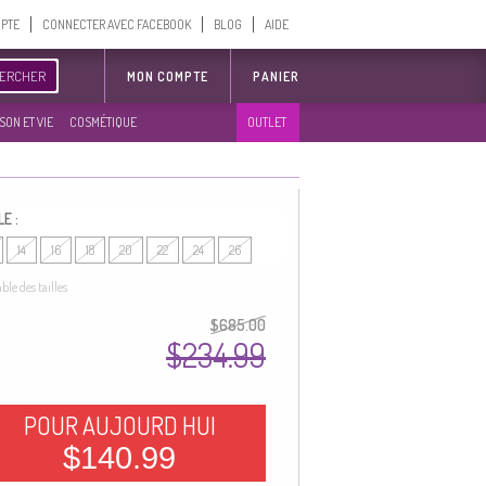
MPTE
CONNECTER AVEC FACEBOOK
BLOG
AIDE
ERCHER
MON COMPTE
PANIER
SON ET VIE
COSMÉTIQUE
OUTLET
LE :
14
16
18
20
22
24
26
able des tailles
$685.00
$234.99
POUR AUJOURD HUI
$140.99