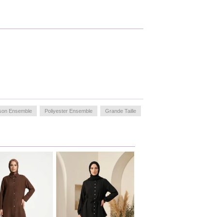
son Ensemble
Poliyester Ensemble
Grande Taille