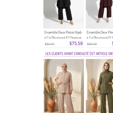
Ensemble Deux Pièces Hijab
Ensemble Deux Pièc
à Col Boutonné Et Chemise
à Col Boutonné Et 
$75.59
2303-05 Noir
Chemise 2303-04 
$314.00
$314.00
LES CLIENTS AYANT CONSULTÉ CET ARTICLE O