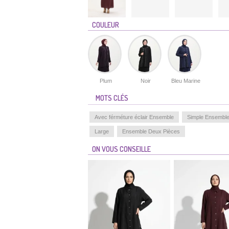
COULEUR
Plum
Noir
Bleu Marine
MOTS CLÉS
Avec férméture éclair Ensemble
Simple Ensembl
Large
Ensemble Deux Pièces
ON VOUS CONSEILLE