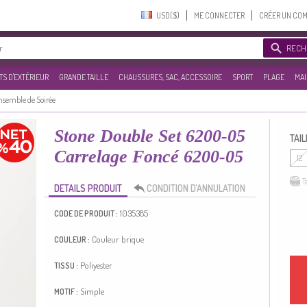
USD($)‎
ME CONNECTER
CRÉER UN CO
RECH
S D'EXTÉRIEUR
GRANDE TAILLE
CHAUSSURES, SAC, ACCESSOIRE
SPORT
PLAGE
MAI
nsemble de Soirée
Stone Double Set 6200-05
TAIL
Carrelage Foncé 6200-05
12
T
DETAILS PRODUIT
CONDITION D’ANNULATION
1035385
CODE DE PRODUIT :
Couleur brique
COULEUR :
Poliyester
TISSU :
Simple
MOTIF :