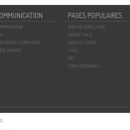
OMMUNICATION
PAGES POPULAIRES
MMUNICATION
ROBE DE SOIRÉE HIJAB
de
GRANDE TAILLE
PLICATION FOURNISSEUR
ABAYA DE SOIRÉE
NTE EN GROS
CHÂLE
SAC
SOİNS PERSONNELS
D.