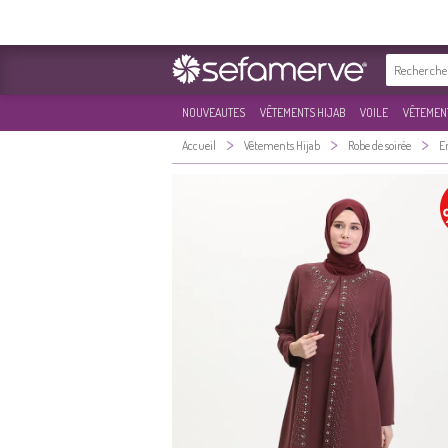
NOUVEAUTES
VÊTEMENTS HIJAB
VOILE
VÊTEMENT
>
>
>
Accueil
Vêtements Hijab
Robe de soirée
E