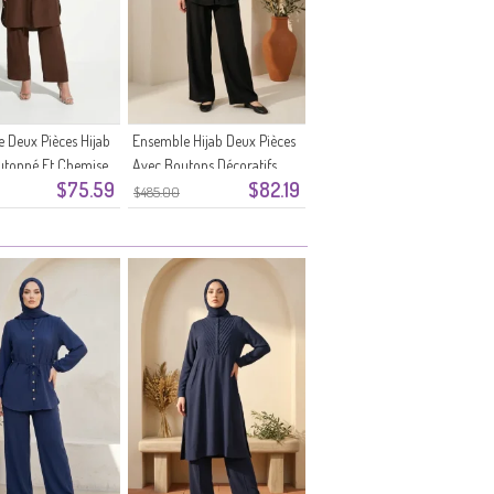
 Deux Pièces Hijab
Ensemble Hijab Deux Pièces
utonné Et Chemise
Avec Boutons Décoratifs
$75.59
$82.19
 Marron
2301-06 Noir
$485.00