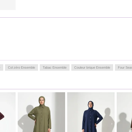
e
Col zéro Ensemble
Tabac Ensemble
Couleur brique Ensemble
Four Sea