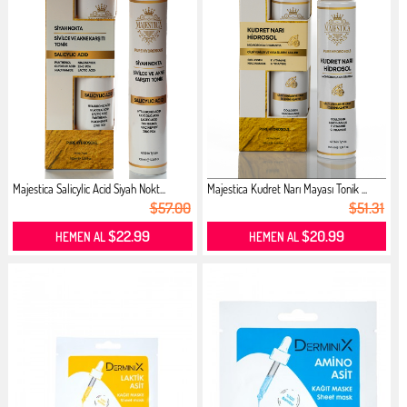
Majestica Salicylic Acid Siyah Nokt...
Majestica Kudret Narı Mayası Tonik ...
$57.00
$51.31
$22.99
$20.99
HEMEN AL
HEMEN AL