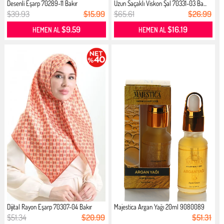
Desenli Eşarp 70289-11 Bakır
Uzun Saçaklı Viskon Şal 70331-03 Ba...
$39.93
$15.99
$65.61
$26.99
$9.59
$16.19
HEMEN AL
HEMEN AL
Dijital Rayon Eşarp 70307-04 Bakır
Majestica Argan Yağı 20ml 9080089
$51.34
$20.99
$51.31