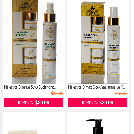
Majestica Biberiye Suyu Güçlendiric...
Majestica Ölmaz Çiçek Yaşlanma ve K...
$51.31
$51.31
$20.99
$20.99
HEMEN AL
HEMEN AL