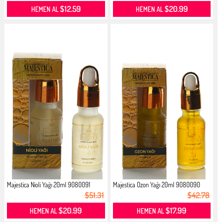
$12.59
$20.99
HEMEN AL
HEMEN AL
Majestica Nioli Yağı 20ml 9080091
Majestica Ozon Yağı 20ml 9080090
$51.31
$42.78
$20.99
$17.99
HEMEN AL
HEMEN AL