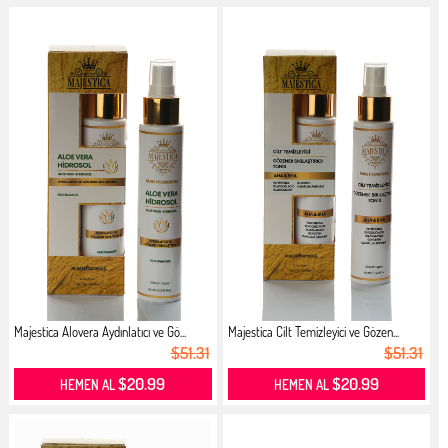
Majestica Alovera Aydınlatıcı ve Gö...
Majestica Cilt Temizleyici ve Gözen...
$51.31
$51.31
$20.99
$20.99
HEMEN AL
HEMEN AL