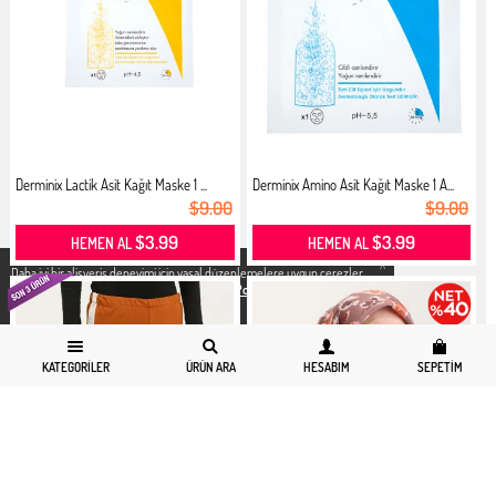
Derminix Lactik Asit Kağıt Maske 1 ...
Derminix Amino Asit Kağıt Maske 1 A...
$9.00
$9.00
$3.99
$3.99
HEMEN AL
HEMEN AL
X
Daha iyi bir alisveris deneyimi icin yasal düzenlemelere uygun çerezler
kullanıyoruz. Detaylı bilgiye
Gizlilik ve Çerez Politikası
sayfamızdan
erişebilirsiniz.
KATEGORILER
ÜRÜN ARA
HESABIM
SEPETIM