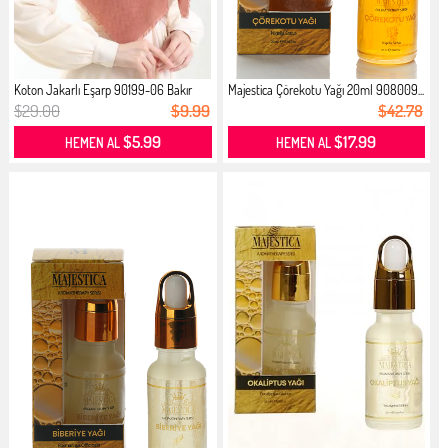
Koton Jakarlı Eşarp 90199-06 Bakır
Majestica Çörekotu Yağı 20ml 908009...
$29.00
$9.99
$42.78
$5.99
$17.99
HEMEN AL
HEMEN AL