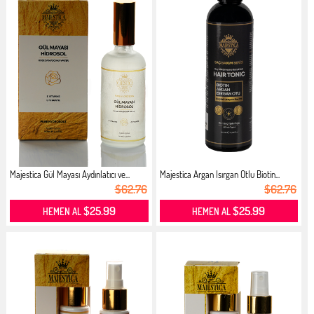
Majestica Gül Mayası Aydınlatıcı ve...
Majestica Argan Isırgan Otlu Biotin...
$62.76
$62.76
$25.99
$25.99
HEMEN AL
HEMEN AL