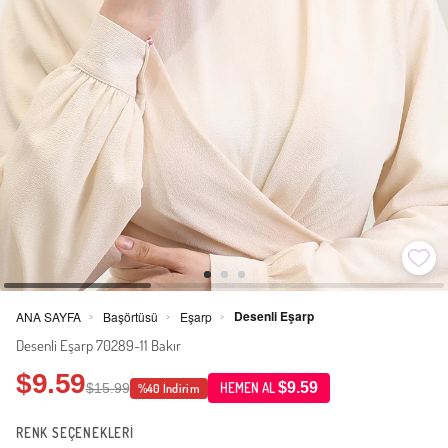
Desenli Eşarp
ANA SAYFA
Başörtüsü
Eşarp
>
>
>
Desenli Eşarp 70289-11 Bakır
$9.59
$9.59
$15.99
HEMEN AL
%40 İndirim
RENK SEÇENEKLERİ