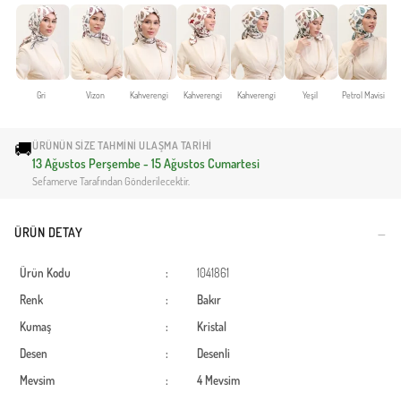
Gri
Vizon
Kahverengi
Kahverengi
Kahverengi
Yeşil
Petrol Mavisi
🚚
ÜRÜNÜN SIZE TAHMINI ULAŞMA TARIHI
13 Ağustos Perşembe - 15 Ağustos Cumartesi
Sefamerve Tarafından Gönderilecektir.
ÜRÜN DETAY
Ürün Kodu
:
1041861
Renk
:
Bakır
Kumaş
:
Kristal
Desen
:
Desenli
Mevsim
:
4 Mevsim