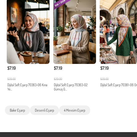
$7.19
$7.19
$7.19
$29.00
$29.00
$29.00
Dijital Soft Eşarp 70363-06 Kına
Dijital Soft Eşarp 70363-02
Dijital Soft Eşarp 70361-06 O
Ye...
Gümüş G...
Bakır Eşarp
Desenli Eşarp
4 Mevsim Eşarp