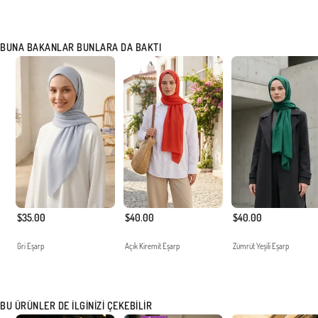
BUNA BAKANLAR BUNLARA DA BAKTI
$35.00
$40.00
$40.00
Gri Eşarp
Açık Kiremit Eşarp
Zümrüt Yeşili Eşarp
BU ÜRÜNLER DE İLGINIZI ÇEKEBILIR