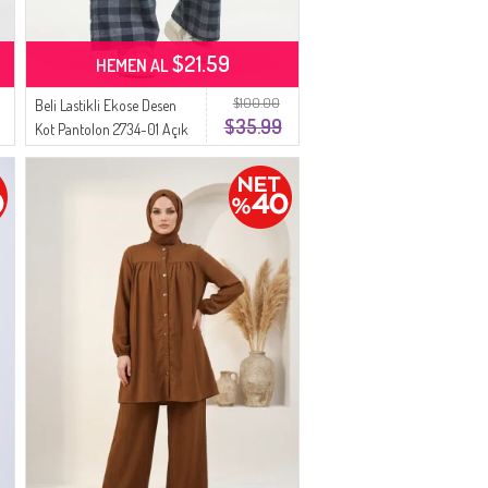
$21.59
HEMEN AL
$100.00
Beli Lastikli Ekose Desen
$35.99
Kot Pantolon 2734-01 Açık
Lacivert