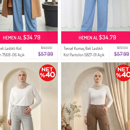
$34.79
$34.79
HEMEN AL
HEMEN AL
$143.00
$172.00
eli Lastikli Kot
Tensel Kumaş Beli Lastikli
$57.99
$57.99
on 7568-06 Açık
Kot Pantolon 5827-01 Açık
Mavi