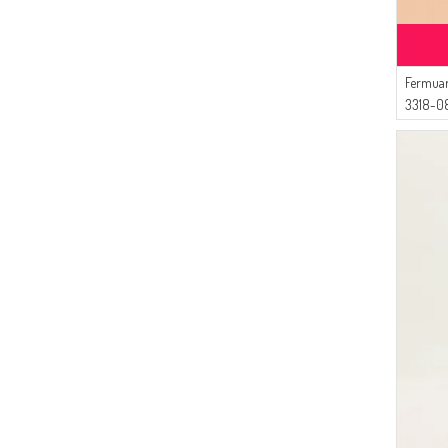
(1)
ÜNRA GİYİM
(1)
AY MİNA BY DİLEK AKHİSARLI
(1)
Fermuar
Alperen
3318-0