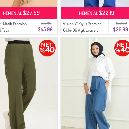
$27.59
$22.19
HEMEN AL
HEMEN AL
$99.86
$80.00
lı Klasik Pantolon
Viskon Yürüyüş Pantolonu
$45.99
$36.99
8 Taba
6434-06 Açık Lacivert