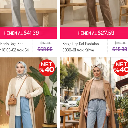
$41.39
$27.59
HEMEN AL
HEMEN AL
$371.00
$186.00
 Geniş Paça Kot
Kargo Cep Kot Pantolon
$68.99
$45.99
n 18105-02 Açık Gri
3030-01 Açık Kahve