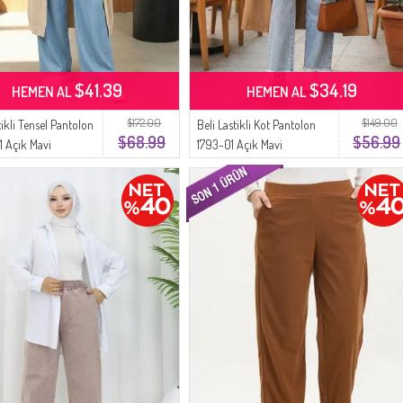
$41.39
$34.19
HEMEN AL
HEMEN AL
$172.00
$149.00
tikli Tensel Pantolon
Beli Lastikli Kot Pantolon
$68.99
$56.99
 Açık Mavi
1793-01 Açık Mavi