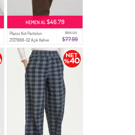
$46.79
HEMEN AL
$186.00
Plazzo Kot Pantolon
$77.99
2727888-02 Açık Kahve