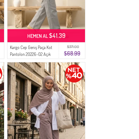
$41.39
HEMEN AL
$371.00
Kargo Cep Geniş Paça Kot
$68.99
Pantolon 20226-02 Açık
Gri