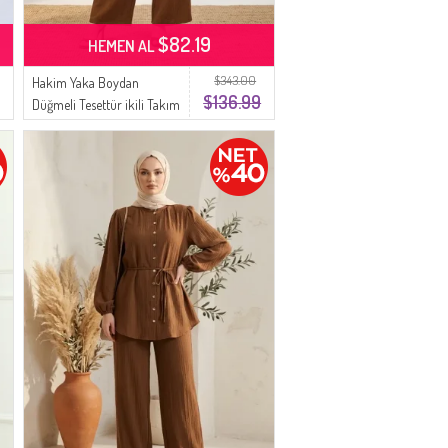
$82.19
HEMEN AL
$343.00
Hakim Yaka Boydan
$136.99
Düğmeli Tesettür ikili Takım
2295-05 Taba