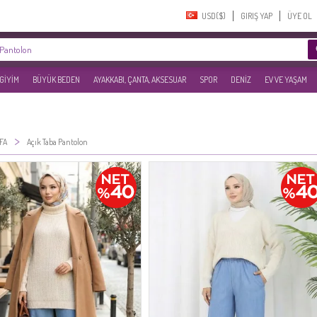
USD($)‎
GIRIŞ YAP
ÜYE OL
 GİYİM
BÜYÜK BEDEN
AYAKKABI, ÇANTA, AKSESUAR
SPOR
DENİZ
EV VE YAŞAM
>
FA
Açık Taba Pantolon