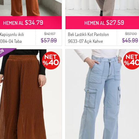
$34.79
$27.59
HEMEN AL
HEMEN AL
$142.67
$157.00
k Kapüşonlu ikili
Beli Lastikli Kot Pantolon
$57.99
$45.99
3084-04 Taba
9633-07 Açık Kahve