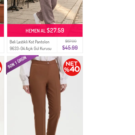
$27.59
HEMEN AL
$157.00
Beli Lastikli Kot Pantolon
$45.99
9633-04 Açık Gül Kurusu