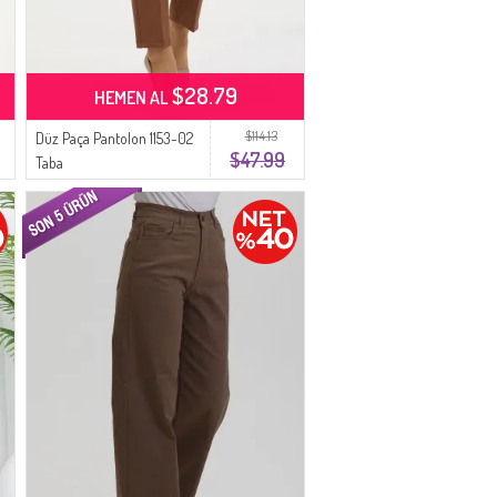
$28.79
HEMEN AL
$114.13
Düz Paça Pantolon 1153-02
$47.99
Taba