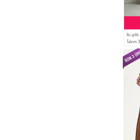
(5)
BUZ MAVISI
(50)
Sefamerve
(5)
TURUNCU
(39)
Gözde Giyim
(5)
KOYU GRI
(37)
Bürün
(4)
TARÇIN RENK
(35)
İki ipli
DLC TEKSTİL
(4)
CAMEL
Takım 
(30)
MODA MAYSA
(4)
NEFTI YEŞIL
(26)
ECESUN
(4)
AÇIK PETROL
(19)
Karaca
(3)
SOĞAN KABUĞU
(19)
BENGUEN
(3)
AÇIK BORDO
(19)
İPEKÇE
(3)
AÇIK HARDAL
(18)
BUTİK SUDE
(3)
BISKÜVI
(18)
Respiro
(3)
YAVRUAĞZI
(17)
White Bird
(2)
TOPRAK
(13)
Dilber
(2)
KOYU GÜL KURUSU
(12)
Tubanur Özdemir
(2)
KOYU KAHVERENGI
(12)
Enderun
(2)
KOYU HAKI
(9)
Platin Eşarp