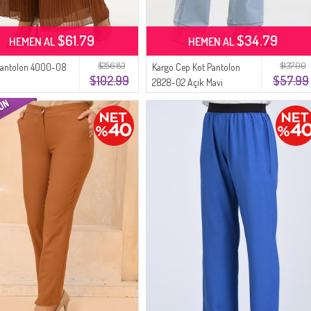
$61.79
$34.79
HEMEN AL
HEMEN AL
$256.83
$137.00
i Pantolon 4000-08
Kargo Cep Kot Pantolon
$102.99
$57.99
2828-02 Açık Mavi