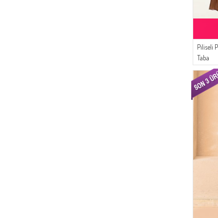
(2)
GÜMÜŞ GRI
(8)
MODA PİNHAN
(2)
AÇIK SARI
(5)
Peressa Eşarp
(2)
SU YEŞILI
(5)
SEMALA
(2)
KOYU LACIVERT
Pilisel
(3)
Oyya
(2)
Taba
PARLAMENT
(3)
Duru
(2)
KOYU MAVI
(3)
Livaldi
(2)
MERCAN
(2)
Mihrişah
(2)
KOYU YEŞIL
(2)
Algı
(1)
ALEV KIRMIZISI
(2)
Enes Eşarp
(1)
ALEV TURUNCUSU
(2)
NAZRALİNA
(1)
AÇIK MOR
(2)
AYMİRA
(1)
LEYLAK RENGI
(1)
Bonjela
(1)
Buğlem
(1)
ATS
(1)
Alfasa
(1)
ONX10