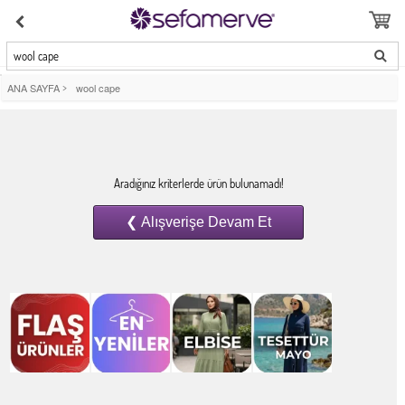
wool cape
ANA SAYFA
>
wool cape
Aradığınız kriterlerde ürün bulunamadı!