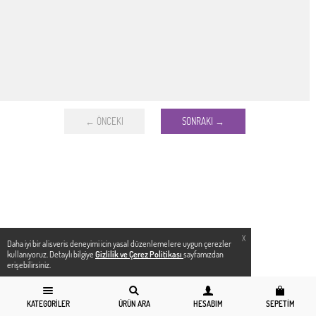
← ÖNCEKI
SONRAKI →
X
Daha iyi bir alisveris deneyimi icin yasal düzenlemelere uygun çerezler
kullanıyoruz. Detaylı bilgiye
Gizlilik ve Çerez Politikası
sayfamızdan
erişebilirsiniz.
KATEGORILER
ÜRÜN ARA
HESABIM
SEPETIM