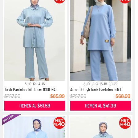
8
10
12
14
16
8-10
12-14
16-18
20-22
Tunik Pantolon İkili Takım 11301-04...
Arma Detaylı Tunik Pantolon İkili T...
$257.00
$85.99
$257.00
$68.99
$51.59
$41.39
HEMEN AL
HEMEN AL