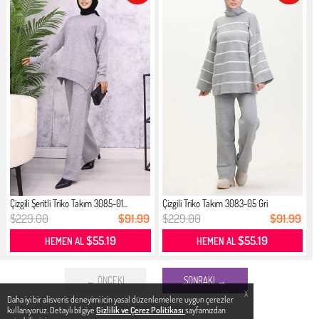
Çizgili Şeritli Triko Takım 3085-01...
Çizgili Triko Takım 3083-05 Gri
$229.00
$91.99
$229.00
$91.99
$55.19
$55.19
HEMEN AL
HEMEN AL
← ÖNCEKI
SONRAKI →
X
Daha iyi bir alisveris deneyimi icin yasal düzenlemelere uygun çerezler
kullanıyoruz. Detaylı bilgiye
Gizlilik ve Çerez Politikası
sayfamızdan