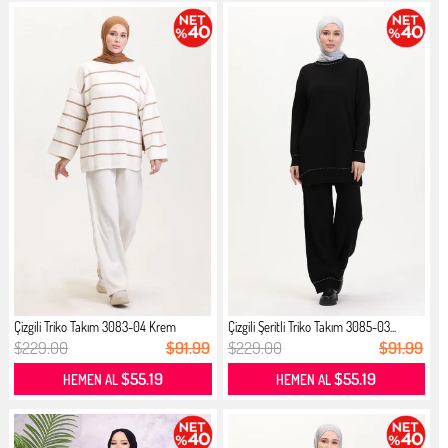
Çizgili Triko Takım 3083-04 Krem
Çizgili Şeritli Triko Takım 3085-03...
$229.00
$91.99
$229.00
$91.99
$55.19
$55.19
HEMEN AL
HEMEN AL