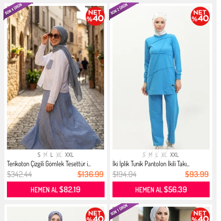
S
M
L
XL
XXL
S
M
L
XL
XXL
Terikoton Çizgili Gömlek Tesettür i...
İki İplik Tunik Pantolon İkili Takı...
$342.44
$136.99
$194.04
$93.99
$82.19
$56.39
HEMEN AL
HEMEN AL