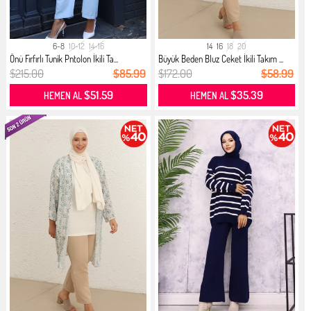
6-8
10-12
14-16
14
16
18
20
Önü Fırfırlı Tunik Pntolon İkili Ta...
Büyük Beden Bluz Ceket İkili Takım ...
$215.00
$85.99
$172.00
$58.99
$51.59
$35.39
HEMEN AL
HEMEN AL