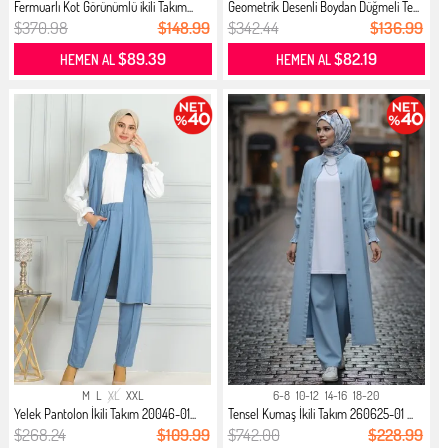
Fermuarlı Kot Görünümlü ikili Takım...
Geometrik Desenli Boydan Düğmeli Te...
$370.98
$148.99
$342.44
$136.99
$89.39
$82.19
HEMEN AL
HEMEN AL
M
L
XL
XXL
6-8
10-12
14-16
18-20
Yelek Pantolon İkili Takım 20046-01...
Tensel Kumaş İkili Takım 260625-01 ...
$268.24
$109.99
$742.00
$228.99