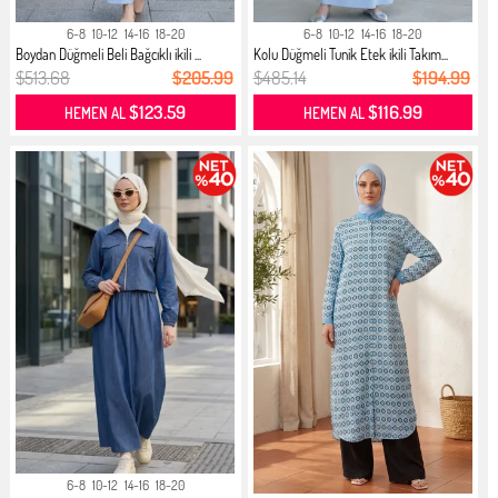
6-8
10-12
14-16
18-20
6-8
10-12
14-16
18-20
Boydan Düğmeli Beli Bağcıklı ikili ...
Kolu Düğmeli Tunik Etek ikili Takım...
$513.68
$205.99
$485.14
$194.99
$123.59
$116.99
HEMEN AL
HEMEN AL
6-8
10-12
14-16
18-20