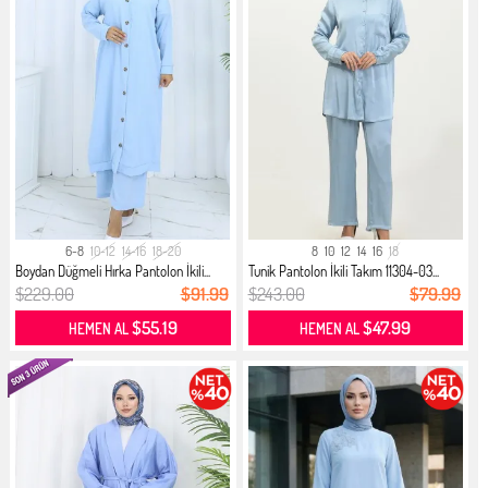
6-8
10-12
14-16
18-20
8
10
12
14
16
18
Boydan Düğmeli Hırka Pantolon İkili...
Tunik Pantolon İkili Takım 11304-03...
$229.00
$91.99
$243.00
$79.99
$55.19
$47.99
HEMEN AL
HEMEN AL