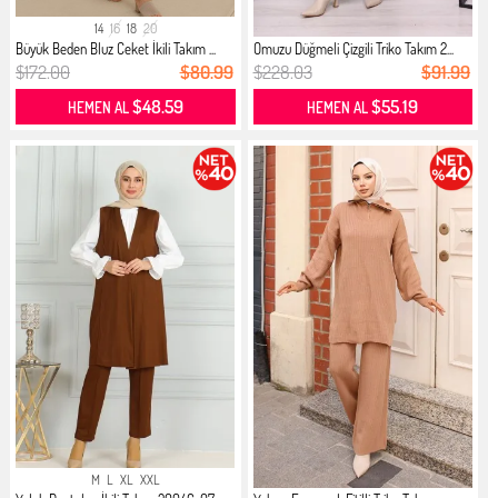
14
16
18
20
Büyük Beden Bluz Ceket İkili Takım ...
Omuzu Düğmeli Çizgili Triko Takım 2...
$172.00
$80.99
$228.03
$91.99
$48.59
$55.19
HEMEN AL
HEMEN AL
M
L
XL
XXL