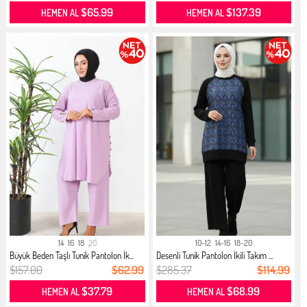
$65.99
$137.39
HEMEN AL
HEMEN AL
14
16
18
20
10-12
14-16
18-20
Büyük Beden Taşlı Tunik Pantolon İk...
Desenli Tunik Pantolon İkili Takım ...
$157.00
$62.99
$285.37
$114.99
$37.79
$68.99
HEMEN AL
HEMEN AL