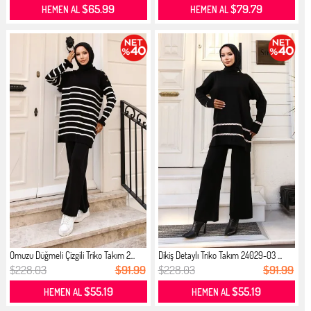
$65.99
$79.79
HEMEN AL
HEMEN AL
Omuzu Düğmeli Çizgili Triko Takım 2...
Dikiş Detaylı Triko Takım 24029-03 ...
$228.03
$91.99
$228.03
$91.99
$55.19
$55.19
HEMEN AL
HEMEN AL