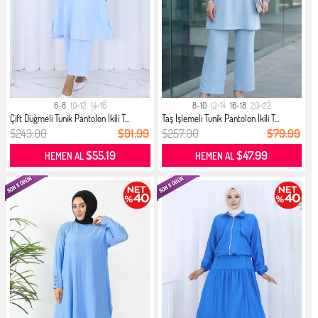
6-8
10-12
14-16
8-10
12-14
16-18
20-22
Çift Düğmeli Tunik Pantolon İkili T...
Taş İşlemeli Tunik Pantolon İkili T...
$243.00
$91.99
$257.00
$79.99
$55.19
$47.99
HEMEN AL
HEMEN AL