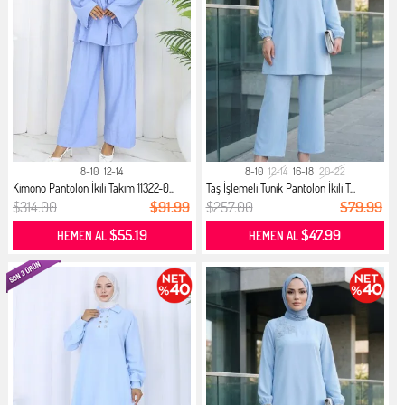
8-10
12-14
8-10
12-14
16-18
20-22
Kimono Pantolon İkili Takım 11322-0...
Taş İşlemeli Tunik Pantolon İkili T...
$314.00
$91.99
$257.00
$79.99
$55.19
$47.99
HEMEN AL
HEMEN AL