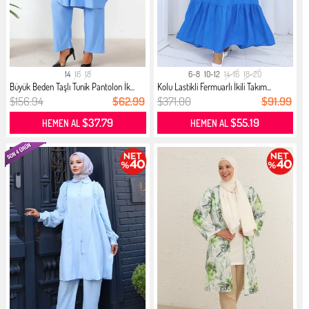
14
16
18
6-8
10-12
14-16
18-20
Büyük Beden Taşlı Tunik Pantolon İk...
Kolu Lastikli Fermuarlı İkili Takım...
$156.94
$62.99
$371.00
$91.99
$37.79
$55.19
HEMEN AL
HEMEN AL