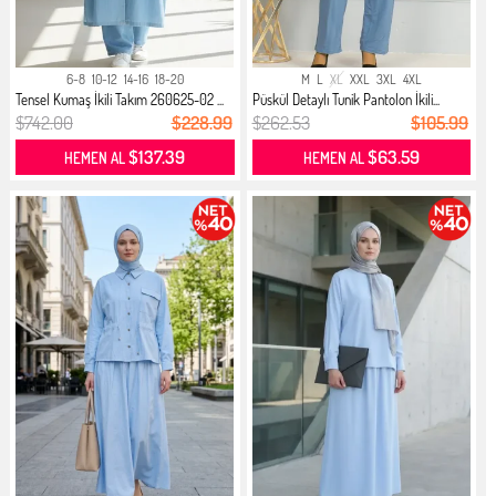
6-8
10-12
14-16
18-20
M
L
XL
XXL
3XL
4XL
Tensel Kumaş İkili Takım 260625-02 ...
Püskül Detaylı Tunik Pantolon İkili...
$742.00
$228.99
$262.53
$105.99
$137.39
$63.59
HEMEN AL
HEMEN AL