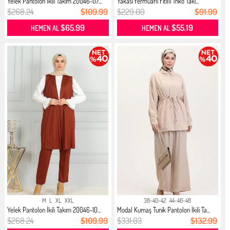
Yelek Pantolon İkili Takım 20046-07...
Yakası Fermuarlı Fitilli Triko Takı...
$268.24
$109.99
$229.00
$91.99
$65.99
$55.19
HEMEN AL
HEMEN AL
M
L
XL
XXL
38-40-42
44-46-48
Yelek Pantolon İkili Takım 20046-10...
Modal Kumaş Tunik Pantolon İkili Ta...
$268.24
$109.99
$331.03
$132.99