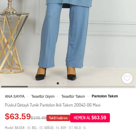
Pantolon Takım
ANA SAYFA
Tesettür Giyim
Tesettür Takım
>
>
>
Püskül Detaylı Tunik Pantolon İkili Takım 20042-06 Mavi
$63.59
$63.59
$105.99
HEMEN AL
%40 İndirim
Model:
BASEN
: 95,
BEL
: 65,
GÖĞÜS
: 84,
BOY
: 167,
KILO
: 54