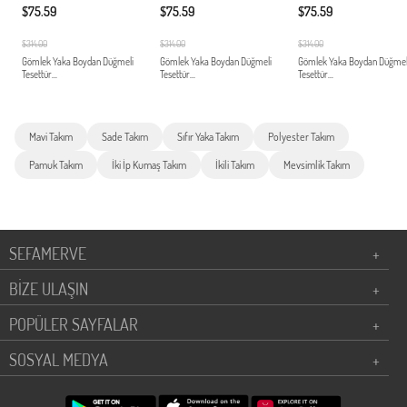
$75.59
$75.59
$75.59
$314.00
$314.00
$314.00
Gömlek Yaka Boydan Düğmeli
Gömlek Yaka Boydan Düğmeli
Gömlek Yaka Boydan Düğmel
Tesettür...
Tesettür...
Tesettür...
Mavi Takım
Sade Takım
Sıfır Yaka Takım
Polyester Takım
Pamuk Takım
İki İp Kumaş Takım
İkili Takım
Mevsimlik Takım
SEFAMERVE
+
BİZE ULAŞIN
+
POPÜLER SAYFALAR
+
SOSYAL MEDYA
+