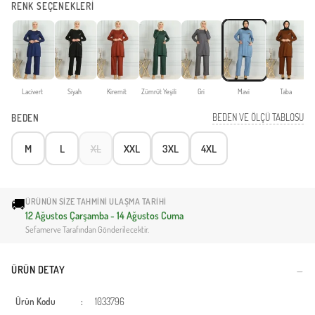
RENK SEÇENEKLERİ
Lacivert
Siyah
Kiremit
Zümrüt Yeşili
Gri
Mavi
Taba
BEDEN VE ÖLÇÜ TABLOSU
BEDEN
M
L
XL
XXL
3XL
4XL
🚚
ÜRÜNÜN SIZE TAHMINI ULAŞMA TARIHI
12 Ağustos Çarşamba - 14 Ağustos Cuma
Sefamerve Tarafından Gönderilecektir.
ÜRÜN DETAY
Ürün Kodu
:
1033796