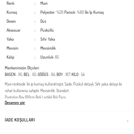
Renk
:
Mavi
Kumaş
:
Polyester
: %20
Pamuk
: %80
İki İp Kumaş
Desen
:
Düz
Aksesuar
:
Püsküllü
Yaka
:
Sıfır Yaka
Mevsim
:
Mevsimlik
Kalıp
:
Uzunluk
: 85
Mankenimizin Ölçüleri
BASEN
: 95,
BEL
: 65,
GÖĞÜS
: 84,
BOY
: 167,
KILO
: 54
Mavi renktedir. İki ip kumaş kullanılmıştır. Sade. Püskül detaylı. Sıfır yaka detayı ile
rahat kullanıma sahiptir. Mevsimlik. Standart.
Pantolon Boy 100cm Beli Lastikli Bol Paça
Devamını gör
Türkiye'de üretilmiştir.
İADE KOŞULLARI