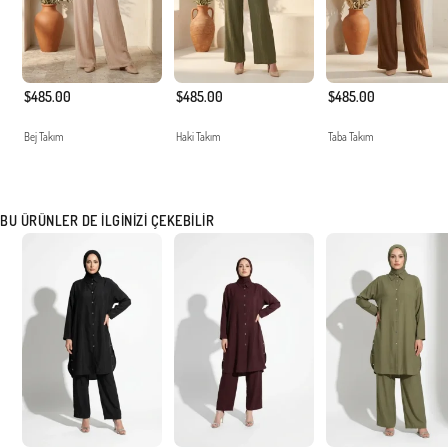
$485.00
$485.00
$485.00
Bej Takım
Haki Takım
Taba Takım
BU ÜRÜNLER DE İLGINIZI ÇEKEBILIR