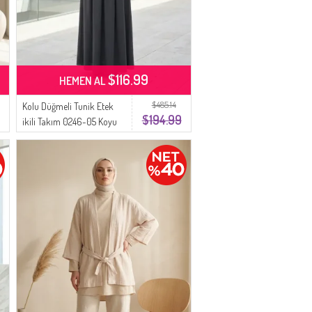
$116.99
HEMEN AL
$485.14
Kolu Düğmeli Tunik Etek
$194.99
ikili Takım 0246-05 Koyu
Gri