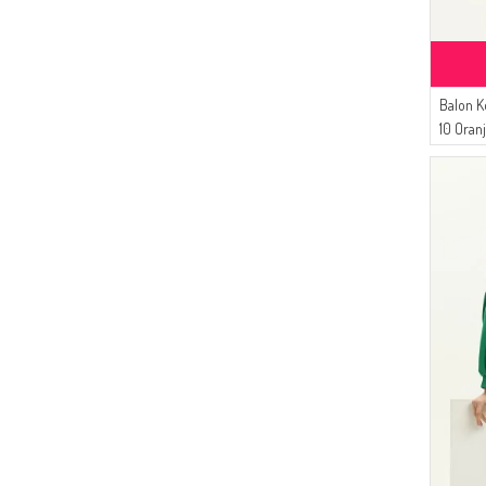
(39)
Dilber
(23)
Karaca
(20)
Livaldi
(19)
SUDENAZ
Balon K
(18)
10 Oran
BENGUEN
(16)
Buğlem
(14)
Mihrişah
(11)
CKS
(10)
Serca
(9)
Algı
(8)
FY Collection
(8)
ATS
(8)
MODA PİNHAN
(6)
Platin Eşarp
(5)
Balmy
(4)
Oyya