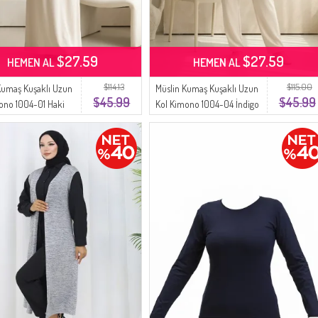
$27.59
$27.59
HEMEN AL
HEMEN AL
$114.13
$115.00
Kumaş Kuşaklı Uzun
Müslin Kumaş Kuşaklı Uzun
$45.99
$45.99
ono 1004-01 Haki
Kol Kimono 1004-04 İndigo