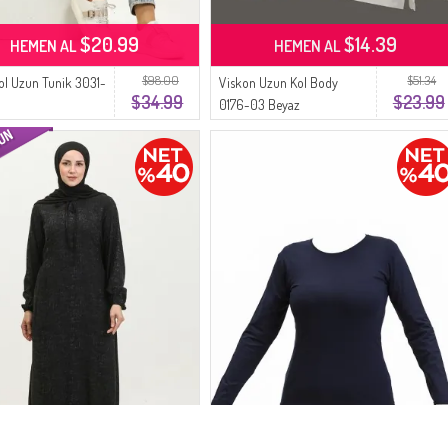
$20.99
$14.39
HEMEN AL
HEMEN AL
$98.00
$51.34
ol Uzun Tunik 3031-
Viskon Uzun Kol Body
$34.99
$23.99
0176-03 Beyaz