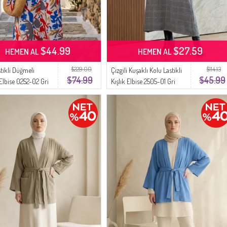
$44.99
$27.59
HEMEN AL
HEMEN AL
$229.00
$114.13
tikli Düğmeli
Çizgili Kuşaklı Kolu Lastikli
$74.99
$45.99
 Elbise 0252-02 Gri
Kışlık Elbise 2505-01 Gri