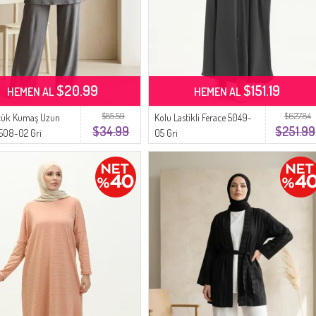
$20.99
$151.19
HEMEN AL
HEMEN AL
$85.59
$627.84
ük Kumaş Uzun
Kolu Lastikli Ferace 5049-
$34.99
$251.99
508-02 Gri
05 Gri