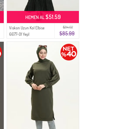
$51.59
HEMEN AL
$214.02
Viskon Uzun Kol Elbise
$85.99
6677-01 Yeşil