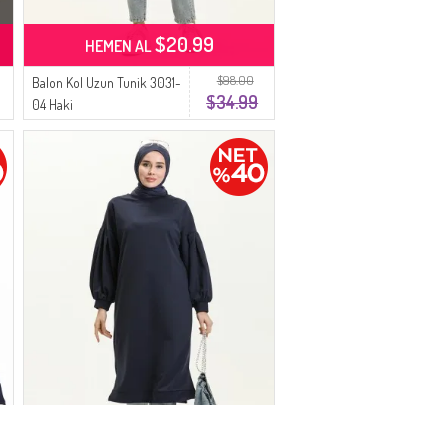
$20.99
HEMEN AL
$98.00
Balon Kol Uzun Tunik 3031-
$34.99
04 Haki