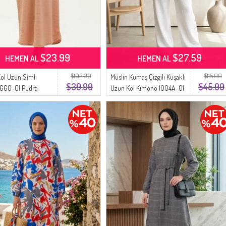
$23.99
$27.59
HEMEN AL
HEMEN AL
$103.00
$115.00
Kol Uzun Simli
Müslin Kumaş Çizgili Kuşaklı
$39.99
$45.99
8660-01 Pudra
Uzun Kol Kimono 1004A-01
Siyah