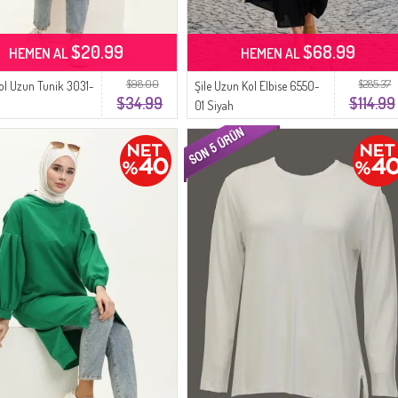
$20.99
$68.99
HEMEN AL
HEMEN AL
$98.00
$285.37
ol Uzun Tunik 3031-
Şile Uzun Kol Elbise 6550-
$34.99
$114.99
j
01 Siyah