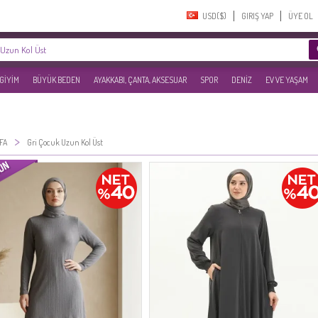
USD($)‎
GIRIŞ YAP
ÜYE OL
 GİYİM
BÜYÜK BEDEN
AYAKKABI, ÇANTA, AKSESUAR
SPOR
DENİZ
EV VE YAŞAM
>
FA
Gri Çocuk Uzun Kol Üst