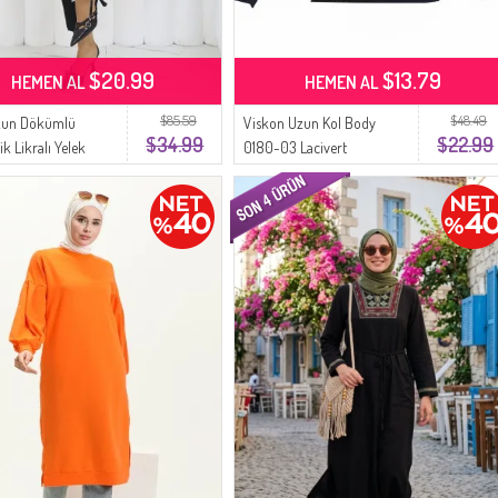
$20.99
$13.79
HEMEN AL
HEMEN AL
$85.59
$48.49
zun Dökümlü
Viskon Uzun Kol Body
$34.99
$22.99
k Likralı Yelek
0180-03 Lacivert
elek Büyük Beden
762-01 Gri