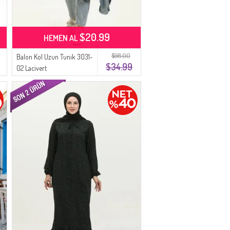
$20.99
HEMEN AL
$98.00
Balon Kol Uzun Tunik 3031-
$34.99
02 Lacivert