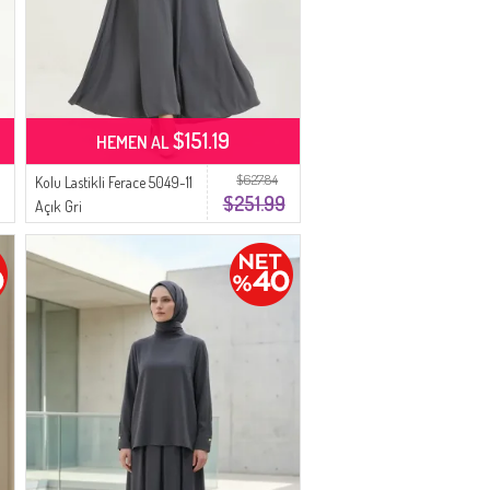
$151.19
HEMEN AL
$627.84
Kolu Lastikli Ferace 5049-11
$251.99
Açık Gri