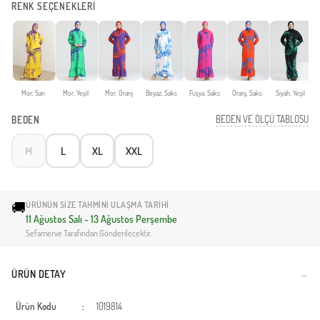
RENK SEÇENEKLERİ
Mor, Sarı
Mor, Yeşil
Mor, Oranj
Beyaz, Saks
Fuşya, Saks
Oranj, Saks
Siyah, Yeşil
K
BEDEN VE ÖLÇÜ TABLOSU
BEDEN
M
L
XL
XXL
🚚
ÜRÜNÜN SIZE TAHMINI ULAŞMA TARIHI
11 Ağustos Salı - 13 Ağustos Perşembe
Sefamerve Tarafından Gönderilecektir.
ÜRÜN DETAY
Ürün Kodu
:
1019814