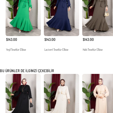
$143.00
$143.00
$143.00
Yeşil Tesettür Elbise
Lacivert Tesettür Elbise
Haki Tesettür Elbise
BU ÜRÜNLER DE İLGINIZI ÇEKEBILIR