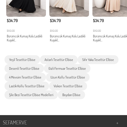
$34.79
$34.79
$34.79
$143.00
$143.00
$143.00
Bürümcük Kumaş Kolu Lastikli
Bürümcük Kumaş Kolu Lastikli
Bürümcük Kumaş Kolu Lastik
Kuşakl...
Kuşakl...
Kuşakl...
Yeşil Tesettür Elbise
Astarlı Tesettür Elbise
Sıfır Yaka Tesettür Elbise
Desenli Tesettür Elbise
Gizli Fermuar Tesettür Elbise
4 Mevsim Tesettür Elbise
Uzun Kollu Tesettür Elbise
Lastik Kollu Tesettür Elbise
Viskon Tesettür Elbise
Şile Bezi Tesettür Elbise Modelleri
Boydan Elbise
SEFAMERVE
+