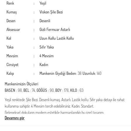
Renk
:
Yeşil
Kumaş
:
Viskon
Şile Bezi
Desen
:
Desenli
Aksesuar
:
Gizli Fermuar
Astarlı
Kol
:
Uzun Kollu
Lastik Kollu
Yaka
:
Sıfır Yaka
Mevsim
:
4 Mevsim
Cinsiyet
:
Kadın
Kalıp
:
Mankenin Giydiği Beden
: 38
Uzunluk
: 140
Mankenimizin Ölçüleri
BASEN
: 98,
BEL
: 74,
GÖĞÜS
: 90,
BOY
: 178,
KILO
: 63
Yeşil renktedir. Şile Bezi. Desenli kumaş. Astarlı. Lastik kollu. Sıfır yaka detayı ile rahat
kullanıma sahiptir. 4 Mevsim tercih edebilirsiniz. Kadın. Standart.
Geleneksel dokuların modern estetikle harmanlandığı bu özel tasarım,
Devamını gör
gardırobunuzun en konforlu ve şık parçası olmaya aday. %100 pamuk liflerinden
üretilen kumaşı sayesinde cildinizin gün boyu nefes almasını sağlar. Doğal dokusuyla