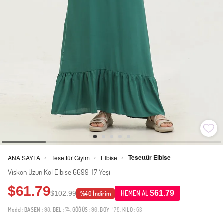
Tesettür Elbise
ANA SAYFA
Tesettür Giyim
Elbise
>
>
>
Viskon Uzun Kol Elbise 6699-17 Yeşil
$61.79
$61.79
$102.99
HEMEN AL
%40 İndirim
Model:
BASEN
: 98,
BEL
: 74,
GÖĞÜS
: 90,
BOY
: 178,
KILO
: 63