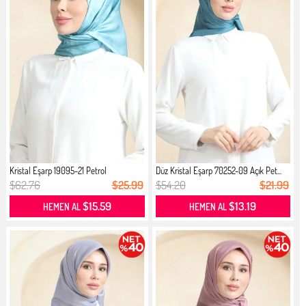
Kristal Eşarp 19095-21 Petrol
Düz Kristal Eşarp 70252-09 Açık Pet...
$62.76
$25.99
$54.20
$21.99
$15.59
$13.19
HEMEN AL
HEMEN AL