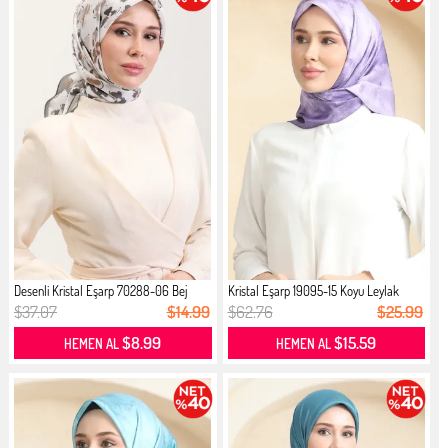
Desenli Kristal Eşarp 70288-06 Bej
Kristal Eşarp 19095-15 Koyu Leylak
$37.07
$14.99
$62.76
$25.99
$8.99
$15.59
HEMEN AL
HEMEN AL