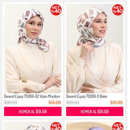
Desenli Eşarp 70289-02 Vizon Mürdüm
Desenli Eşarp 70289-11 Bakır
$39.93
$15.99
$39.93
$15.99
$9.59
$9.59
HEMEN AL
HEMEN AL