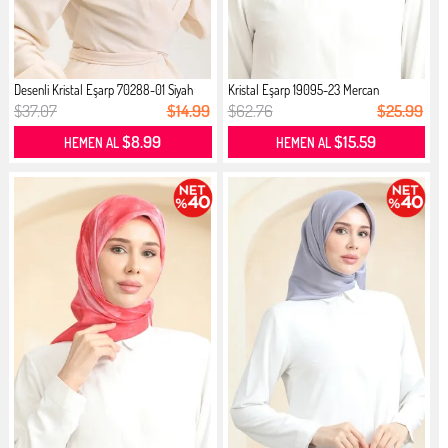
Desenli Kristal Eşarp 70288-01 Siyah
Kristal Eşarp 19095-23 Mercan
$37.07
$14.99
$62.76
$25.99
$8.99
$15.59
HEMEN AL
HEMEN AL