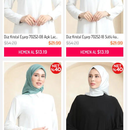
Düz Kristal Eşarp 70252-08 Açık Lac...
Düz Kristal Eşarp 70252-18 Sütlü ka...
$54.20
$21.99
$54.20
$21.99
$13.19
$13.19
HEMEN AL
HEMEN AL