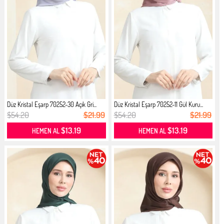
Düz Kristal Eşarp 70252-30 Açık Gri...
Düz Kristal Eşarp 70252-11 Gül Kuru...
$54.20
$21.99
$54.20
$21.99
$13.19
$13.19
HEMEN AL
HEMEN AL