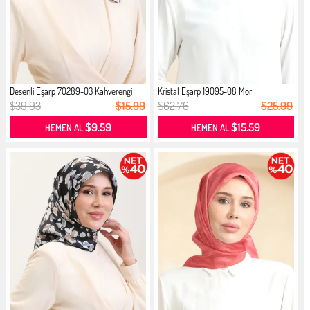
Desenli Eşarp 70289-03 Kahverengi
Kristal Eşarp 19095-08 Mor
$39.93
$15.99
$62.76
$25.99
$9.59
$15.59
HEMEN AL
HEMEN AL