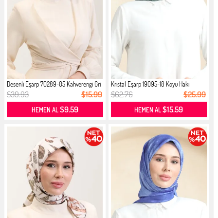
Desenli Eşarp 70289-05 Kahverengi Gri
Kristal Eşarp 19095-18 Koyu Haki
$39.93
$15.99
$62.76
$25.99
$9.59
$15.59
HEMEN AL
HEMEN AL