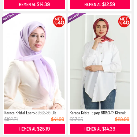
$14.39
$12.59
HEMEN AL
HEMEN AL
Karaca Kristal Eşarp 82022-30 Lila
Karaca Kristal Eşarp 81053-17 Kiremit
$102.71
$41.99
$57.05
$23.99
$25.19
$14.39
HEMEN AL
HEMEN AL