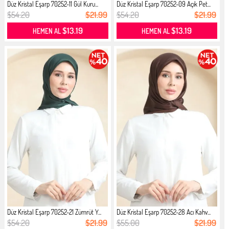
Düz Kristal Eşarp 70252-11 Gül Kuru...
Düz Kristal Eşarp 70252-09 Açık Pet...
$54.20
$21.99
$54.20
$21.99
$13.19
$13.19
HEMEN AL
HEMEN AL
Düz Kristal Eşarp 70252-21 Zümrüt Y...
Düz Kristal Eşarp 70252-28 Acı Kahv...
$54.20
$21.99
$55.00
$21.99