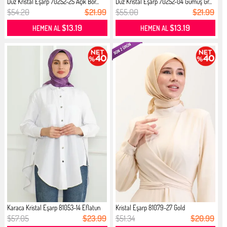
Düz Kristal Eşarp 70252-25 Açık Bor...
Düz Kristal Eşarp 70252-04 Gümüş Gr...
$54.20
$21.99
$55.00
$21.99
$13.19
$13.19
HEMEN AL
HEMEN AL
Karaca Kristal Eşarp 81053-14 Eflatun
Kristal Eşarp 81079-27 Gold
$57.05
$23.99
$51.34
$20.99