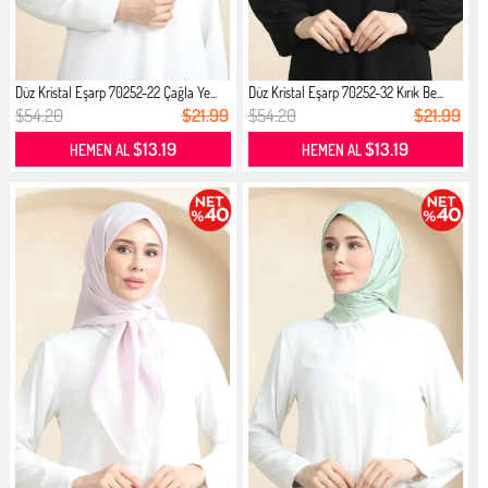
Düz Kristal Eşarp 70252-22 Çağla Ye...
Düz Kristal Eşarp 70252-32 Kırık Be...
$54.20
$21.99
$54.20
$21.99
$13.19
$13.19
HEMEN AL
HEMEN AL