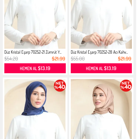
Düz Kristal Eşarp 70252-21 Zümrüt Y...
Düz Kristal Eşarp 70252-28 Acı Kahv...
$54.20
$21.99
$55.00
$21.99
$13.19
$13.19
HEMEN AL
HEMEN AL