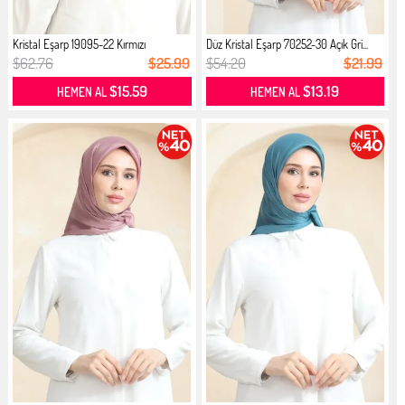
Kristal Eşarp 19095-22 Kırmızı
Düz Kristal Eşarp 70252-30 Açık Gri...
$62.76
$25.99
$54.20
$21.99
$15.59
$13.19
HEMEN AL
HEMEN AL