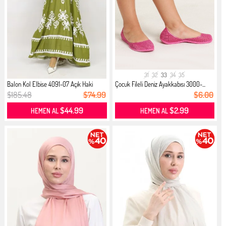
31
32
33
34
35
Balon Kol Elbise 4091-07 Açık Haki
Çocuk Fileli Deniz Ayakkabısı 3000-...
$185.48
$74.99
$6.00
$44.99
$2.99
HEMEN AL
HEMEN AL