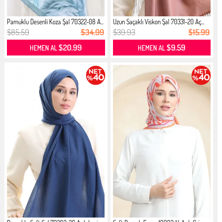
Pamuklu Desenli Koza Şal 70322-08 A...
Uzun Saçaklı Viskon Şal 70331-20 Aç...
$85.59
$34.99
$39.93
$15.99
$20.99
$9.59
HEMEN AL
HEMEN AL