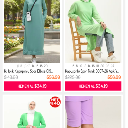
6-8
10-12
14-16
18-20
6
8
10
12
14
16
18
20
22
24
İki İplik Kapüşonlu Spor Elbise 019...
Kapüşonlu Spor Tunik 3007-26 Açık Y...
$143.00
$56.99
$229.00
$56.99
$34.19
$34.19
HEMEN AL
HEMEN AL