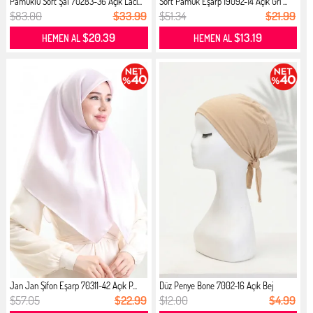
Pamuklu Soft Şal 70283-36 Açık Laci...
Soft Pamuk Eşarp 19092-14 Açık Gri ...
$83.00
$33.99
$51.34
$21.99
$20.39
$13.19
HEMEN AL
HEMEN AL
Jan Jan Şifon Eşarp 70311-42 Açık P...
Düz Penye Bone 7002-16 Açık Bej
$57.05
$22.99
$12.00
$4.99