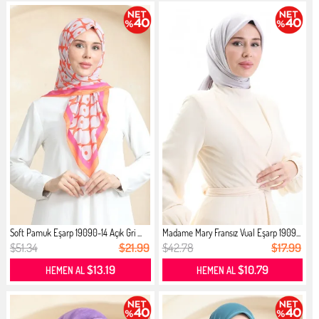
Soft Pamuk Eşarp 19090-14 Açık Gri ...
Madame Mary Fransız Vual Eşarp 1909...
$51.34
$21.99
$42.78
$17.99
$13.19
$10.79
HEMEN AL
HEMEN AL