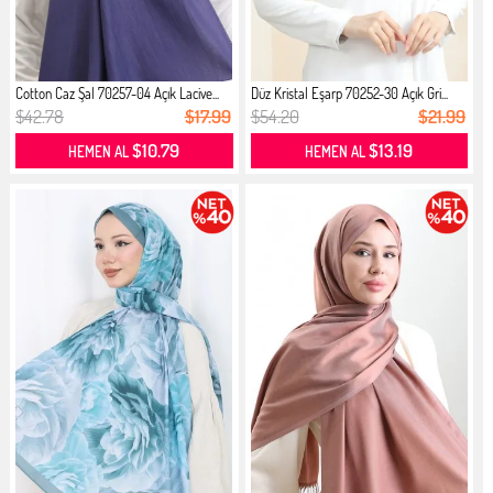
Cotton Caz Şal 70257-04 Açık Lacive...
Düz Kristal Eşarp 70252-30 Açık Gri...
$42.78
$17.99
$54.20
$21.99
$10.79
$13.19
HEMEN AL
HEMEN AL