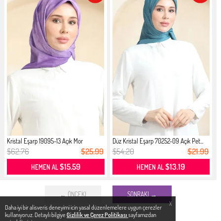
Kristal Eşarp 19095-13 Açık Mor
Düz Kristal Eşarp 70252-09 Açık Pet...
$62.76
$25.99
$54.20
$21.99
$15.59
$13.19
HEMEN AL
HEMEN AL
← ÖNCEKI
SONRAKI →
X
Daha iyi bir alisveris deneyimi icin yasal düzenlemelere uygun çerezler
kullanıyoruz. Detaylı bilgiye
Gizlilik ve Çerez Politikası
sayfamızdan