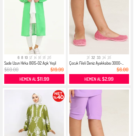
6
8
10
12
14
16
18
20
31
32
33
34
35
Sade Uzun Hirka 8615-02 Açık Yeşil
Çocuk Fileli Deniz Ayakkabısı 3000-...
$60.00
$19.99
$6.00
$11.99
$2.99
HEMEN AL
HEMEN AL