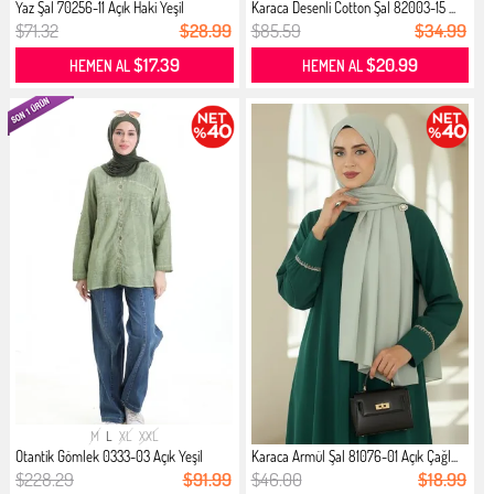
Yaz Şal 70256-11 Açık Haki Yeşil
Karaca Desenli Cotton Şal 82003-15 ...
$71.32
$28.99
$85.59
$34.99
$17.39
$20.99
HEMEN AL
HEMEN AL
M
L
XL
XXL
Otantik Gömlek 0333-03 Açık Yeşil
Karaca Armül Şal 81076-01 Açık Çağl...
$228.29
$91.99
$46.00
$18.99