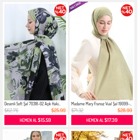
Desenli Soft Şal 70318-02 Açık Haki...
Madame Mary Fransız Vual Şal 19099-...
$62.76
$25.99
$71.32
$28.99
$15.59
$17.39
HEMEN AL
HEMEN AL