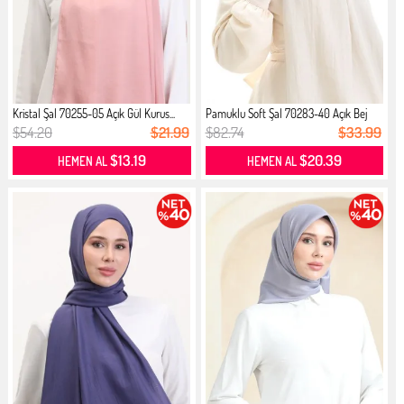
Kristal Şal 70255-05 Açık Gül Kurus...
Pamuklu Soft Şal 70283-40 Açık Bej
$54.20
$21.99
$82.74
$33.99
$13.19
$20.39
HEMEN AL
HEMEN AL