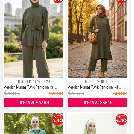
6-8
10-12
14-16
18-20
6-8
10-12
14-16
18-20
Aerobin Kumaş Tunik Pantolon ikili ...
Aerobin Kumaş Tunik Pantolon İkili ...
$229.00
$79.99
$228.29
$91.99
$47.99
$55.19
HEMEN AL
HEMEN AL