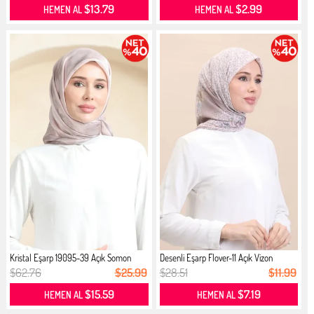
$13.79
$2.99
HEMEN AL
HEMEN AL
Kristal Eşarp 19095-39 Açık Somon
Desenli Eşarp Flover-11 Açık Vizon
$62.76
$25.99
$28.51
$11.99
$15.59
$7.19
HEMEN AL
HEMEN AL