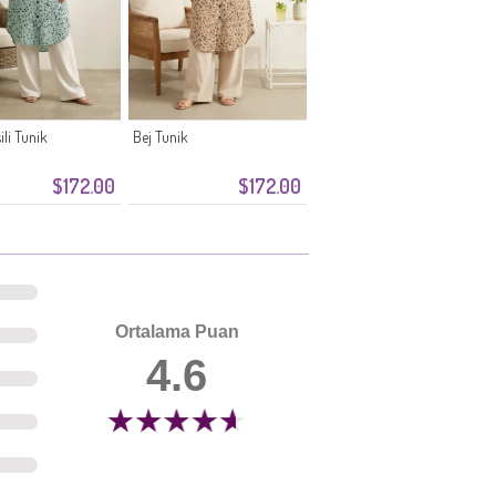
ili Tunik
Bej Tunik
$172.00
$172.00
Ortalama Puan
4.6