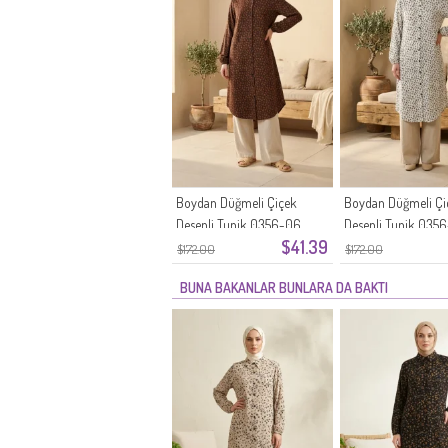
Boydan Düğmeli Çiçek
Boydan Düğmeli Çi
Desenli Tunik 0356-06
Desenli Tunik 0356
$41.39
Kahverengi
$172.00
$172.00
BUNA BAKANLAR BUNLARA DA BAKTI