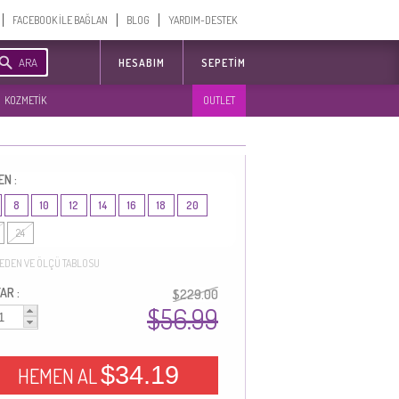
FACEBOOK İLE BAĞLAN
BLOG
YARDIM-DESTEK
ARA
HESABIM
SEPETIM
KOZMETİK
OUTLET
EN :
8
10
12
14
16
18
20
24
EDEN VE ÖLÇÜ TABLOSU
AR :
$229.00
$56.99
$34.19
HEMEN AL