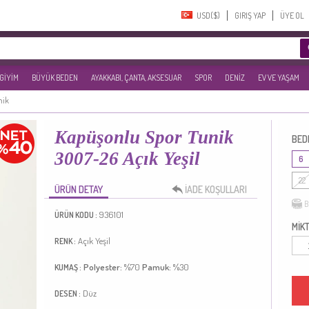
USD($)‎
GIRIŞ YAP
ÜYE OL
 GİYİM
BÜYÜK BEDEN
AYAKKABI, ÇANTA, AKSESUAR
SPOR
DENİZ
EV VE YAŞAM
nik
Kapüşonlu Spor Tunik
BED
3007-26 Açık Yeşil
6
22
ÜRÜN DETAY
İADE KOŞULLARI
B
936101
ÜRÜN KODU :
MİKT
Açık Yeşil
RENK :
Polyester:
%70
Pamuk:
%30
KUMAŞ :
Düz
DESEN :