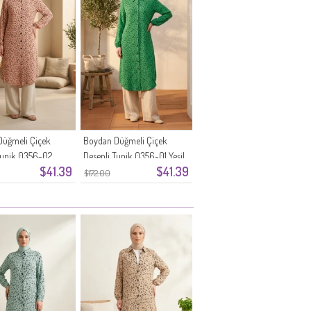
Düğmeli Çiçek
Boydan Düğmeli Çiçek
Tunik 0356-02
Desenli Tunik 0356-01 Yeşil
$41.39
$41.39
$172.00