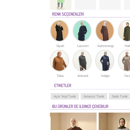
RENK SEÇENEKLERİ
Siyah
Lacivert
Kahverengi
Hak
Taba
Antrasit
İndigo
Viz
ETIKETLER
Açık Yeşil Tunik
Astarsız Tunik
Sade Tunik
BU ÜRÜNLER DE İLGINIZI ÇEKEBILIR