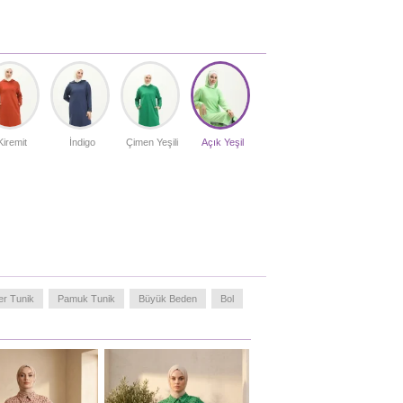
Kiremit
İndigo
Çimen Yeşili
Açık Yeşil
er Tunik
Pamuk Tunik
Büyük Beden
Bol