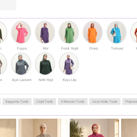
uzunluğu ile şıklığı ve muhafazakar çizgiyi bir arada
sunar.
Türkiye'de üretilmiştir.
MANKENIMIZIN ÖLÇÜLERI :
BASEN
: 98,
BEL
: 66,
GÖĞÜS
: 90,
BOY
: 175,
KILO
: 59
i
Fuşya
Mor
Fıstık Yeşili
Oranj
Turkuaz
on
Açık Lacivert
Nefti Yeşil
Koyu Lila
Kapşonlu Tunik
Cepli Tunik
4 Mevsim Tunik
Uzun Kollu Tunik
Polyest