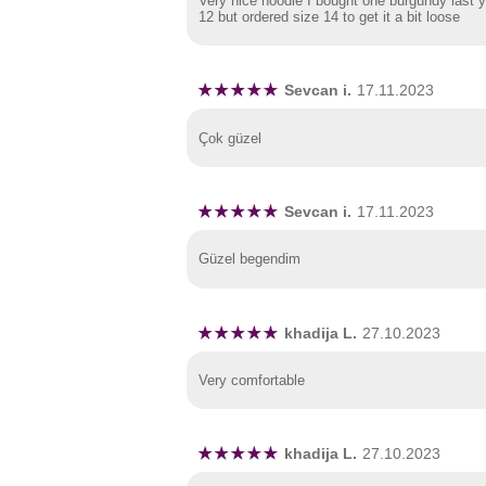
Very nice hoodie I bought one burgundy last ye
12 but ordered size 14 to get it a bit loose
Sevcan i.
17.11.2023
Çok güzel
Sevcan i.
17.11.2023
Güzel begendim
khadija L.
27.10.2023
Very comfortable
khadija L.
27.10.2023