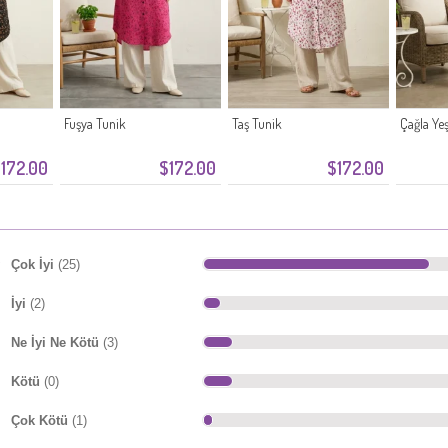
Fuşya Tunik
Taş Tunik
Çağla Yeş
172.00
$172.00
$172.00
Çok İyi
(25)
İyi
(2)
Ne İyi Ne Kötü
(3)
Kötü
(0)
Çok Kötü
(1)