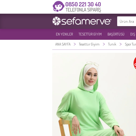
EN YENILER
TESETTÜR GİYİM
BAŞÖRTÜSÜ
DIŞ
>
>
>
ANA SAYFA
Tesettür Giyim
Tunik
Spor Tu