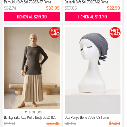
Pamuklu Soft Şal 70283-37 Füme
Desenli Soft Şal 70267-12 Füme
$82.74
$33.99
$57.05
$22.99
$20.39
$13.79
HEMEN AL
HEMEN AL
S
M
L
XL
XXL
Balıkçı Yaka Uzu Kollu Body 5052-07...
Düz Penye Bone 7002-09 Füme
$114.13
$45.99
$12.00
$4.99