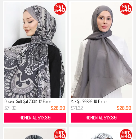
Desenli Soft Şal 70314-12 Füme
Yaz Şal 70256-10 Füme
$71.32
$28.99
$71.32
$28.99
$17.39
$17.39
HEMEN AL
HEMEN AL