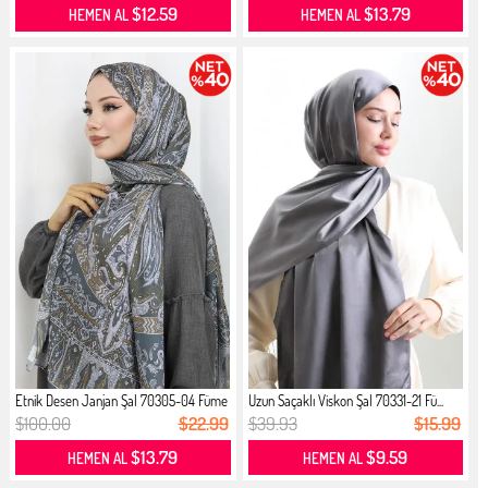
$12.59
$13.79
HEMEN AL
HEMEN AL
Etnik Desen Janjan Şal 70305-04 Füme
Uzun Saçaklı Viskon Şal 70331-21 Fü...
$100.00
$22.99
$39.93
$15.99
$13.79
$9.59
HEMEN AL
HEMEN AL