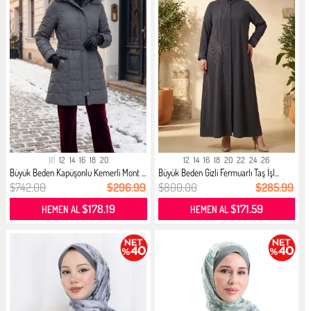
10
12
14
16
18
20
12
14
16
18
20
22
24
26
Büyük Beden Kapüşonlu Kemerli Mont ...
Büyük Beden Gizli Fermuarlı Taş İşl...
$742.00
$296.99
$800.00
$285.99
$178.19
$171.59
HEMEN AL
HEMEN AL