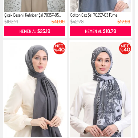
Çiçek Desenli Kehribar Şal 70357-05...
Cotton Caz Şal 70257-03 Füme
$102.71
$41.99
$42.78
$17.99
$25.19
$10.79
HEMEN AL
HEMEN AL