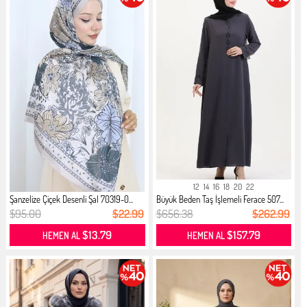
12
14
16
18
20
22
Şanzelize Çiçek Desenli Şal 70319-0...
Büyük Beden Taş İşlemeli Ferace 507...
$95.00
$22.99
$656.38
$262.99
$13.79
$157.79
HEMEN AL
HEMEN AL