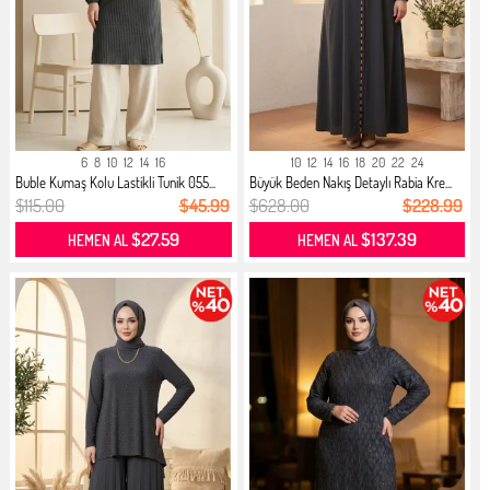
6
8
10
12
14
16
10
12
14
16
18
20
22
24
Buble Kumaş Kolu Lastikli Tunik 055...
Büyük Beden Nakış Detaylı Rabia Kre...
$115.00
$45.99
$628.00
$228.99
$27.59
$137.39
HEMEN AL
HEMEN AL