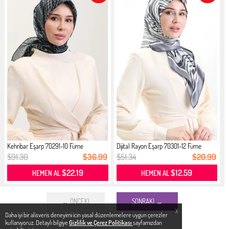
Kehribar Eşarp 70291-10 Füme
Dijital Rayon Eşarp 70301-12 Füme
$91.30
$36.99
$51.34
$20.99
$22.19
$12.59
HEMEN AL
HEMEN AL
← ÖNCEKI
SONRAKI →
X
Daha iyi bir alisveris deneyimi icin yasal düzenlemelere uygun çerezler
kullanıyoruz. Detaylı bilgiye
Gizlilik ve Çerez Politikası
sayfamızdan