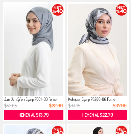
Jan Jan Şifon Eşarp 70311-03 Füme
Kehribar Eşarp 70280-06 Füme
$57.05
$22.99
$94.15
$37.99
$13.79
$22.79
HEMEN AL
HEMEN AL