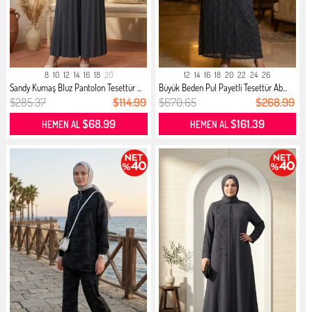
8
10
12
14
16
18
20
12
14
16
18
20
22
24
26
Sandy Kumaş Bluz Pantolon Tesettür ...
Büyük Beden Pul Payetli Tesettür Ab...
$285.37
$114.99
$670.65
$268.99
$68.99
$161.39
HEMEN AL
HEMEN AL