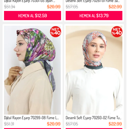
Dijital Rayon Eşarp 70301-05 Siyah ...
Desenli Soft Eşarp 70261-01 Füme Sa...
$51.34
$20.99
$57.05
$22.99
$12.59
$13.79
HEMEN AL
HEMEN AL
Dijital Rayon Eşarp 70299-08 Füme L...
Desenli Soft Eşarp 70260-02 Füme Tu...
$51.31
$20.99
$57.05
$22.99