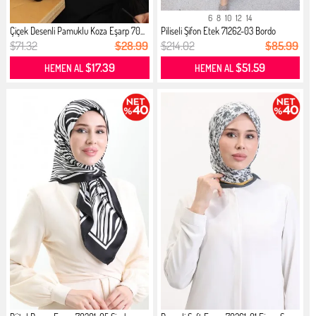
6
8
10
12
14
Çiçek Desenli Pamuklu Koza Eşarp 70...
Piliseli Şifon Etek 71262-03 Bordo
$71.32
$28.99
$214.02
$85.99
$17.39
$51.59
HEMEN AL
HEMEN AL