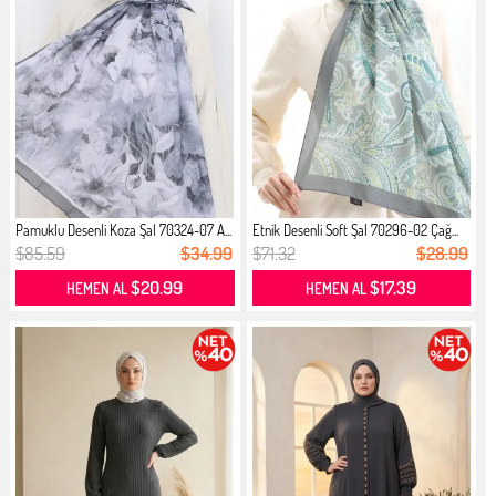
Pamuklu Desenli Koza Şal 70324-07 A...
Etnik Desenli Soft Şal 70296-02 Çağ...
$85.59
$34.99
$71.32
$28.99
$20.99
$17.39
HEMEN AL
HEMEN AL