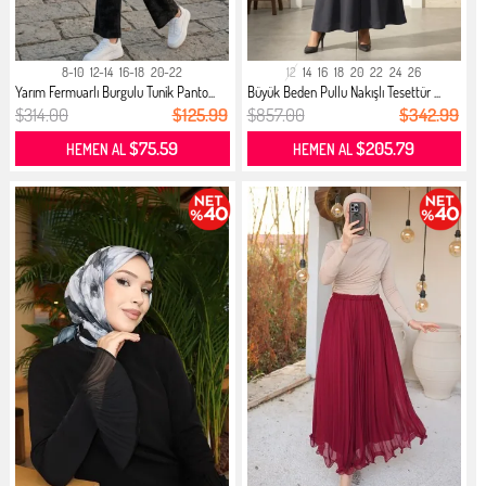
8-10
12-14
16-18
20-22
12
14
16
18
20
22
24
26
Yarım Fermuarlı Burgulu Tunik Panto...
Büyük Beden Pullu Nakışlı Tesettür ...
$314.00
$125.99
$857.00
$342.99
$75.59
$205.79
HEMEN AL
HEMEN AL