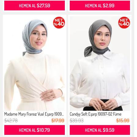
$27.59
$2.99
HEMEN AL
HEMEN AL
Madame Mary Fransız Vual Eşarp 1909...
Candyy Soft Eşarp 19097-02 Füme
$42.78
$17.99
$39.93
$15.99
$10.79
$9.59
HEMEN AL
HEMEN AL