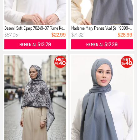
Desenli Soft Eşarp 70249-07 Füme Ko...
Madame Mary Fransız Vual Şal 19099-...
$57.05
$22.99
$71.32
$28.99
$13.79
$17.39
HEMEN AL
HEMEN AL