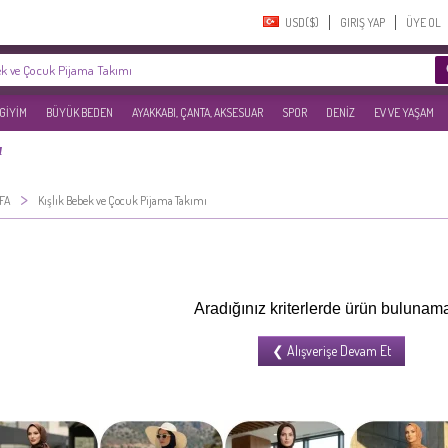
USD($)‎
GIRIŞ YAP
ÜYE OL
 GİYİM
BÜYÜK BEDEN
AYAKKABI, ÇANTA, AKSESUAR
SPOR
DENİZ
EV VE YAŞAM
ı
>
FA
Kışlık Bebek ve Çocuk Pijama Takımı
Aradığınız kriterlerde ürün bulunama