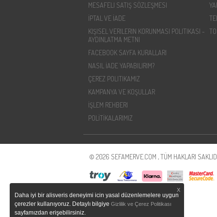
MESAFELI SATIŞ SÖZLEŞMESI
YA
İPTAL VE İADE
TE
KIŞISEL VERILERIN KORUNMASI POLITIKASI -
TO
AYDINLATMA METNI
FACEBOOK SAYFA KURALLARI
NASIL İADE YAPABILIRIM?
ÇEREZ POLITIKAMIZ
KAMPANYA VE KOŞULLAR
İŞLEM REHBERI
POLİTİKALARIMIZ
© 2026 SEFAMERVE.COM , TÜM HAKLARI SAKLIDI
X
Daha iyi bir alisveris deneyimi icin yasal düzenlemelere uygun
çerezler kullanıyoruz. Detaylı bilgiye
Gizlilik ve Çerez Politikası
sayfamızdan erişebilirsiniz.