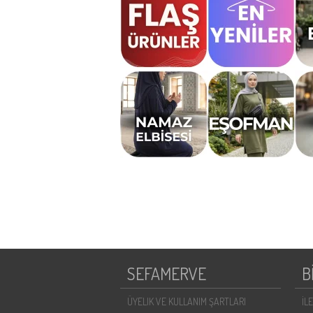
SEFAMERVE
B
ÜYELIK VE KULLANIM ŞARTLARI
İL