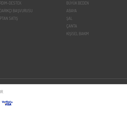
RDIM-DESTEK
BÜYÜK BEDEN
DARIKÇI BAŞVURUSU
ABAYA
PTAN SATIŞ
ŞAL
ÇANTA
KİŞİSEL BAKIM
R.