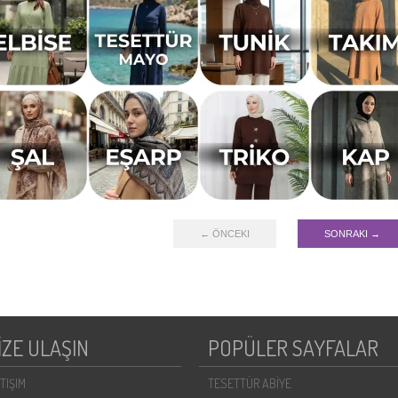
← ÖNCEKI
SONRAKI →
İZE ULAŞIN
POPÜLER SAYFALAR
ETIŞIM
TESETTÜR ABİYE