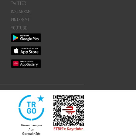
TWITTER
INSTAGRAM
PINTEREST
YOUTUBE
Güven Damgası
Alan
Güvenilir Site