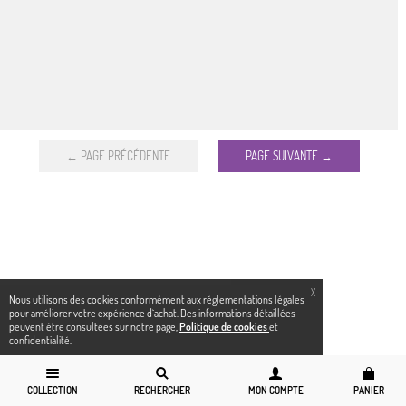
← PAGE PRÉCÉDENTE
PAGE SUIVANTE →
X
Nous utilisons des cookies conformément aux réglementations légales
pour améliorer votre expérience d`achat. Des informations détaillées
peuvent être consultées sur notre page,
Politique de cookies
et
confidentialité.
COLLECTION
RECHERCHER
MON COMPTE
PANIER