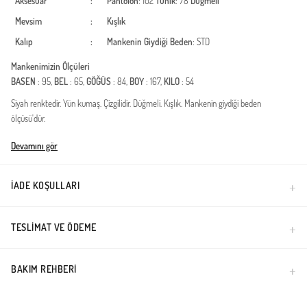
Aksesuar
:
Pantolon
: 102
Tunik
: 78
Düğmeli
Mevsim
:
Kışlık
Kalıp
:
Mankenin Giydiği Beden
: STD
Mankenimizin Ölçüleri
BASEN
: 95,
BEL
: 65,
GÖĞÜS
: 84,
BOY
: 167,
KILO
: 54
Siyah renktedir. Yün kumaş. Çizgilidir. Düğmeli. Kışlık. Mankenin giydiği beden
ölçüsü'dür.
Türkiye'de üretilmiştir.
Devamını gör
İADE KOŞULLARI
TESLIMAT VE ÖDEME
BAKIM REHBERI