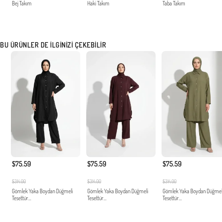
Bej Takım
Haki Takım
Taba Takım
BU ÜRÜNLER DE İLGINIZI ÇEKEBILIR
$75.59
$75.59
$75.59
$314.00
$314.00
$314.00
Gömlek Yaka Boydan Düğmeli
Gömlek Yaka Boydan Düğmeli
Gömlek Yaka Boydan Düğmel
Tesettür...
Tesettür...
Tesettür...