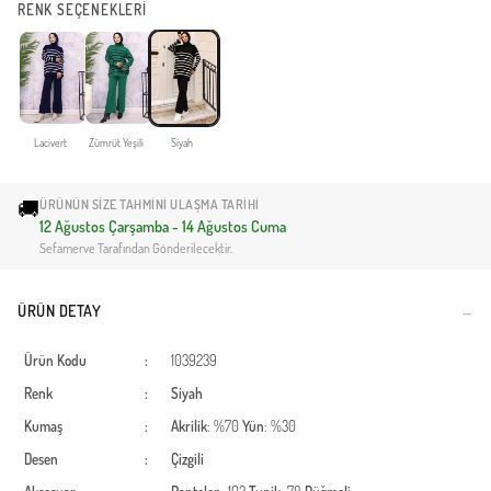
RENK SEÇENEKLERİ
Lacivert
Zümrüt Yeşili
Siyah
🚚
ÜRÜNÜN SIZE TAHMINI ULAŞMA TARIHI
12 Ağustos Çarşamba - 14 Ağustos Cuma
Sefamerve Tarafından Gönderilecektir.
ÜRÜN DETAY
Ürün Kodu
:
1039239
Renk
:
Siyah
Kumaş
:
Akrilik
: %70
Yün
: %30
Desen
:
Çizgili