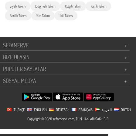
Siyah Takım
Düğmeli Takım
Çizgili Takım
Kışlık Takım
Akrilik Takım
Yün Takım
İkili Takım
SEFAMERVE
+
BİZE ULAŞIN
+
POPÜLER SAYFALAR
+
SOSYAL MEDYA
+
TÜRKÇE
ENGLISH
DEUTSCH
FRANÇAIS
العربية
DUTCH
Copyright © 2026 sefamerve.com, TÜM HAKLARI SAKLIDIR.