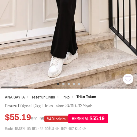
Triko Takım
ANA SAYFA
Tesettür Giyim
Triko
>
>
>
Omuzu Düğmeli Çizgili Triko Takım 24019-03 Siyah
$55.19
$55.19
$91.99
HEMEN AL
%40 İndirim
Model:
BASEN
: 95,
BEL
: 65,
GÖĞÜS
: 84,
BOY
: 167,
KILO
: 54