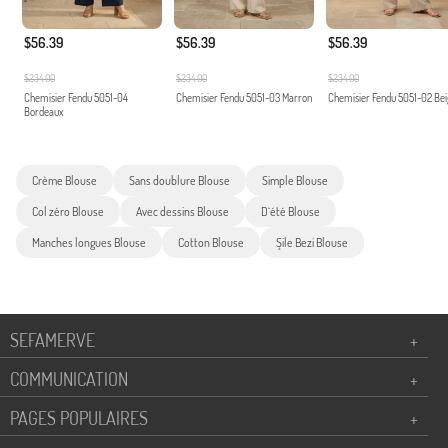
$56.39
$56.39
$56.39
$234.00
$234.00
$234.00
Chemisier Fendu 5051-04
Chemisier Fendu 5051-03 Marron
Chemisier Fendu 5051-02 Be
Bordeaux
Crème Blouse
Sans doublure Blouse
Simple Blouse
Col zéro Blouse
Avec dessins Blouse
D`été Blouse
Manches longues Blouse
Cotton Blouse
Şile Bezi Blouse
SEFAMERVE
+
COMMUNICATION
+
PAGES POPULAIRES
+