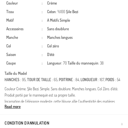
Couleur
:
Crème
Tissu
:
Coton
: %100
Şile Bezi
Motif
:
A Motifs
Simple
Accessoires
:
Sans doublure
Manche
:
Manches longues
Col
:
Col zéro
Saison
:
D`été
Coupe
:
Longueur
: 70
Taille du mannequin
: 38
Taille du Model
HANCHES
: 95,
TOUR DE TAILLE
: 65,
POITRINE
: 84,
LONGUEUR
: 167,
POIDS
: 54
Couleur Crème. Şile Bezi. Simple. Sans doublure. Manches longues. Col Zéro. d'été.
Produit porté par le mannequin est sa propre taille.
Incarnation de l'élégance modeste, cette blouse allie l'authenticité des matières
Read more
naturelles à une esthétique raffinée. Confectionnée dans un tissage traditionnel en
fibres naturelles, elle offre une respirabilité exceptionnelle pour un confort inégalé
tout au long de la journée. Sa texture délicate respecte la peau et régule la
CONDITION D’ANNULATION
température corporelle, ce qui en fait une pièce idéale pour une garde-robe