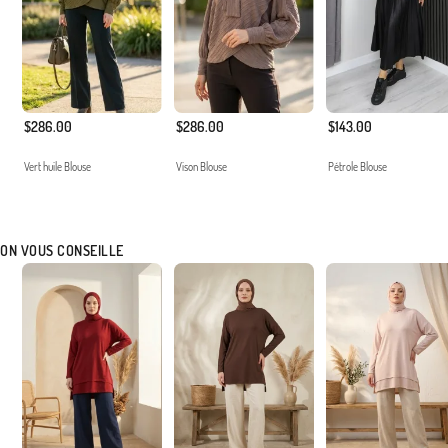
$286.00
$286.00
$143.00
Vert huile Blouse
Vison Blouse
Pétrole Blouse
ON VOUS CONSEILLE