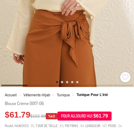
Tunique Pour L'été
Accueil
Vêtements Hijab
Tunique
>
>
>
Blouse Crème 0017-06
$61.79
$61.79
$102.99
POUR AUJOURD HUI
%40
Model:
HANCHES
: 95,
TOUR DE TAILLE
: 65,
POITRINE
: 84,
LONGUEUR
: 167,
POIDS
: 54