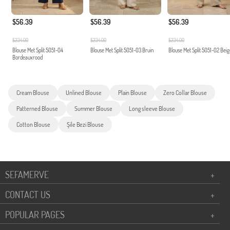
$56.39
$56.39
$56.39
$234.00
$234.00
$234.00
Blouse Met Split 5051-04
Blouse Met Split 5051-03 Bruin
Blouse Met Split 5051-02 Beig
Bordeauxrood
Cream Blouse
Unlined Blouse
Plain Blouse
Zero Collar Blouse
Patterned Blouse
Summer Blouse
Long sleeve Blouse
Cotton Blouse
Şile Bezi Blouse
SEFAMERVE
+
CONTACT US
+
POPULAR PAGES
+