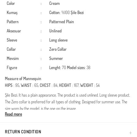
Color
:
Cream
Kumaş
:
Cotton
: %100
Şile Bezi
Pattern
:
Patterned
Plain
Aksesuar
:
Unlined
Sleeve
:
Long sleeve
Collar
:
Zero Collar
Mevsim
:
Summer
Figure
:
Lenght
: 70
Model sizes
: 38
Measure of Mannequin
HIPS
: 95,
WAIST
: 65,
CHEST
: 84,
HEIGHT
: 167,
WEIGHT
: 54
Şile Bezi. It has a plain appearance. The product is used unlined. Long sleeve product.
The Zero collar is preferred for all types of clothing. Designed for summer use. The
size worn by the model, is the one on the image.
Read more
Deze prachtig vormgegeven blouse is een perfecte mix van traditioneel vakmanschap
en moderne bescheiden mode. Gemaakt van authentieke natuurlijke vezels, biedt de
stof een uitstekend ademend vermogen, waardoor u zich de hele dag fris en
RETURN CONDITION
comfortabel voelt. De natuurlijke textuur is zacht voor de huid en ideaal voor dagelijks