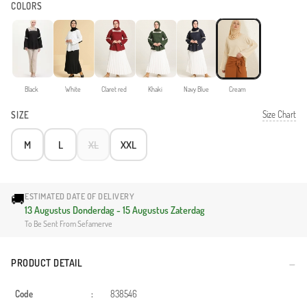
COLORS
Black
White
Claret red
Khaki
Navy Blue
Cream
Size Chart
SIZE
M
L
XL
XXL
🚚
ESTIMATED DATE OF DELIVERY
13 Augustus Donderdag - 15 Augustus Zaterdag
To Be Sent From Sefamerve
PRODUCT DETAIL
Code
:
838546