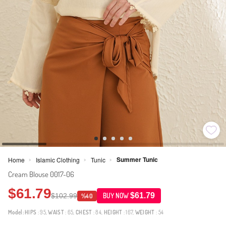
Summer Tunic
Home
Islamic Clothing
Tunic
>
>
>
Cream Blouse 0017-06
$61.79
$61.79
$102.99
BUY NOW
%40
Model:
HIPS
: 95,
WAIST
: 65,
CHEST
: 84,
HEIGHT
: 167,
WEIGHT
: 54