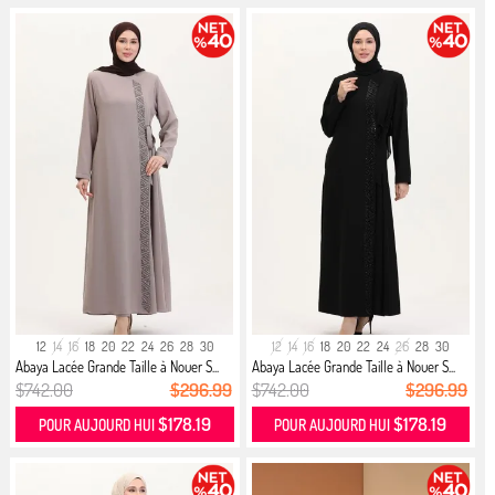
12
14
16
18
20
22
24
26
28
30
12
14
16
18
20
22
24
26
28
30
Abaya Lacée Grande Taille à Nouer S...
Abaya Lacée Grande Taille à Nouer S...
$742.00
$296.99
$742.00
$296.99
$178.19
$178.19
POUR AUJOURD HUI
POUR AUJOURD HUI