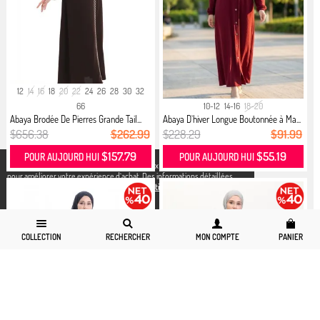
12
14
16
18
20
22
24
26
28
30
32
66
10-12
14-16
18-20
Abaya Brodée De Pierres Grande Tail...
Abaya D`hiver Longue Boutonnée à Ma...
$656.38
$262.99
$228.29
$91.99
$157.79
$55.19
POUR AUJOURD HUI
POUR AUJOURD HUI
X
Nous utilisons des cookies conformément aux réglementations légales
pour améliorer votre expérience d`achat. Des informations détaillées
peuvent être consultées sur notre page,
Politique de cookies
et
confidentialité.
COLLECTION
RECHERCHER
MON COMPTE
PANIER