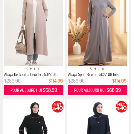
S
M
L
XL
S
M
L
XL
Abaya De Sport à Deux Fils 5027-01 ...
Abaya Sport Bicolore 5027-08 Gris
$286.00
$114.99
$286.00
$114.99
$68.99
$68.99
POUR AUJOURD HUI
POUR AUJOURD HUI