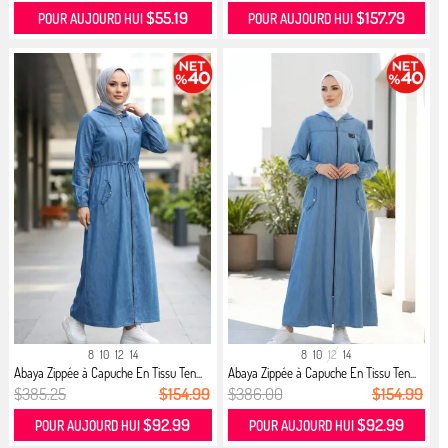
$55.19
$157.79
POUR AUJOURD HUI
POUR AUJOURD HUI
8
10
12
14
8
10
12
14
Abaya Zippée à Capuche En Tissu Ten...
Abaya Zippée à Capuche En Tissu Ten...
$385.25
$154.99
$386.00
$154.99
$92.99
$92.99
POUR AUJOURD HUI
POUR AUJOURD HUI