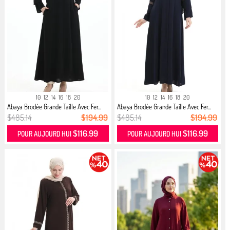
10
12
14
16
18
20
10
12
14
16
18
20
Abaya Brodée Grande Taille Avec Fer...
Abaya Brodée Grande Taille Avec Fer...
$485.14
$194.99
$485.14
$194.99
$116.99
$116.99
POUR AUJOURD HUI
POUR AUJOURD HUI