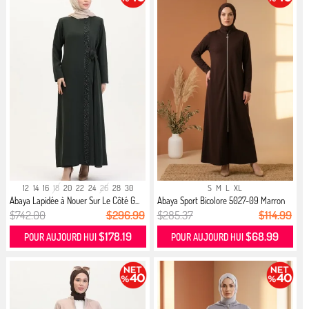
12
14
16
18
20
22
24
26
28
30
S
M
L
XL
Abaya Lapidée à Nouer Sur Le Côté G...
Abaya Sport Bicolore 5027-09 Marron
$742.00
$296.99
$285.37
$114.99
$178.19
$68.99
POUR AUJOURD HUI
POUR AUJOURD HUI