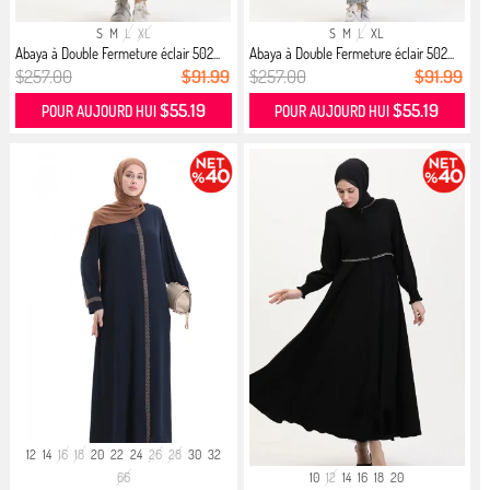
S
M
L
XL
S
M
L
XL
Abaya à Double Fermeture éclair 502...
Abaya à Double Fermeture éclair 502...
$257.00
$91.99
$257.00
$91.99
$55.19
$55.19
POUR AUJOURD HUI
POUR AUJOURD HUI
12
14
16
18
20
22
24
26
28
30
32
66
10
12
14
16
18
20