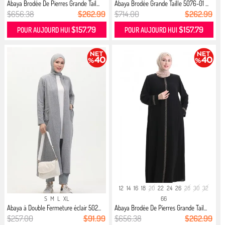
Abaya Brodée De Pierres Grande Tail...
Abaya Brodée Grande Taille 5076-01 ...
$656.38
$262.99
$714.00
$262.99
$157.79
$157.79
POUR AUJOURD HUI
POUR AUJOURD HUI
12
14
16
18
20
22
24
26
28
30
32
S
M
L
XL
66
Abaya à Double Fermeture éclair 502...
Abaya Brodée De Pierres Grande Tail...
$257.00
$91.99
$656.38
$262.99