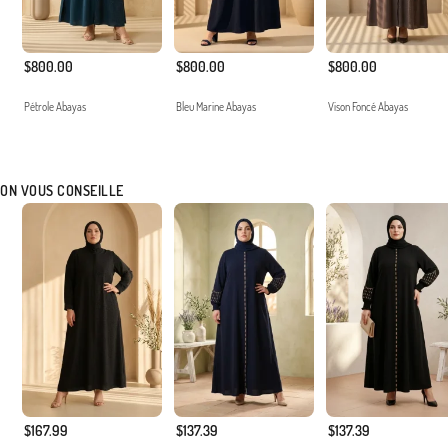
$800.00
$800.00
$800.00
Pétrole Abayas
Bleu Marine Abayas
Vison Foncé Abayas
ON VOUS CONSEILLE
$167.99
$137.39
$137.39