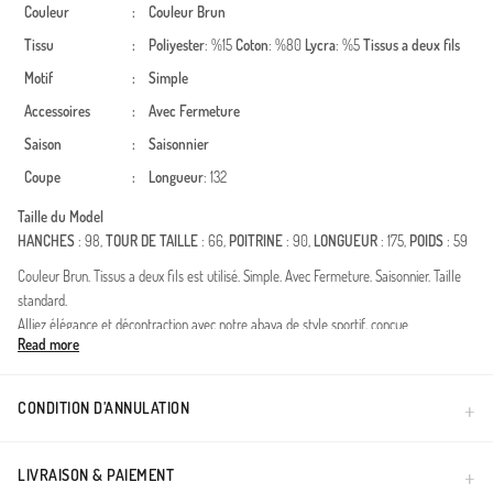
Couleur
:
Couleur Brun
Tissu
:
Poliyester
: %15
Coton
: %80
Lycra
: %5
Tissus a deux fils
Motif
:
Simple
Accessoires
:
Avec Fermeture
Saison
:
Saisonnier
Coupe
:
Longueur
: 132
Taille du Model
HANCHES
: 98,
TOUR DE TAILLE
: 66,
POITRINE
: 90,
LONGUEUR
: 175,
POIDS
: 59
Couleur Brun. Tissus a deux fils est utilisé. Simple. Avec Fermeture. Saisonnier. Taille
standard.
Alliez élégance et décontraction avec notre abaya de style sportif, conçue
Read more
spécifiquement pour la femme moderne qui privilégie la mode pudique. Fabriquée en
tissu deux fils de haute qualité, cette pièce est une incontournable pour toutes les
saisons. Le vert foncé profond apporte une touche de sophistication, tandis que les
CONDITION D’ANNULATION
bandes latérales blanches offrent un look athlétique chic.Matière: Tissu deux fils
résistant, respirant et doux au toucher.Détails: Capuche fixe et finitions soignées aux
poignets pour un confort optimal.Usage: Idéal pour vos sorties quotidiennes, le sport
LIVRAISON & PAIEMENT