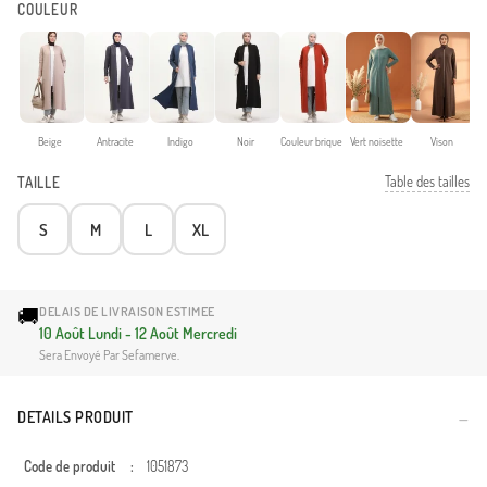
COULEUR
Beige
Antracite
Indigo
Noir
Couleur brique
Vert noisette
Vison
Table des tailles
TAILLE
S
M
L
XL
🚚
DELAIS DE LIVRAISON ESTIMEE
10 Août Lundi - 12 Août Mercredi
Sera Envoyé Par Sefamerve.
DETAILS PRODUIT
Code de produit
:
1051873