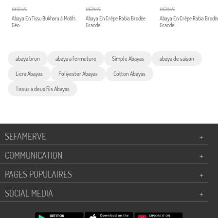
$800.00
$628.00
$628.00
Abaya En Tissu Bukhara à Motifs
Abaya En Crêpe Rabia Brodée
Abaya En Crêpe Rabia Brodé
Géo...
Grande ...
Grande ...
abaya brun
abaya a fermeture
Simple Abayas
abaya de saison
Licra Abayas
Poliyester Abayas
Cotton Abayas
Tissus a deux fils Abayas
SEFAMERVE
+
COMMUNICATION
+
PAGES POPULAIRES
+
SOCIAL MEDIA
+