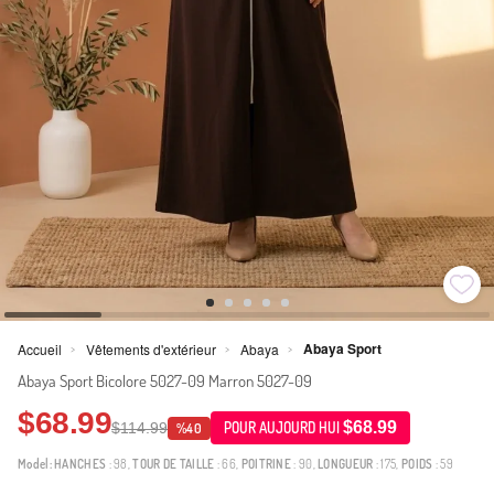
Abaya Sport
Accueil
Vêtements d'extérieur
Abaya
>
>
>
Abaya Sport Bicolore 5027-09 Marron 5027-09
$68.99
$68.99
$114.99
POUR AUJOURD HUI
%40
Model:
HANCHES
: 98,
TOUR DE TAILLE
: 66,
POITRINE
: 90,
LONGUEUR
: 175,
POIDS
: 59