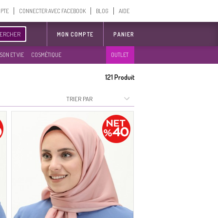
MPTE
CONNECTER AVEC FACEBOOK
BLOG
AIDE
ERCHER
MON COMPTE
PANIER
SON ET VIE
COSMÉTIQUE
OUTLET
121
Produit