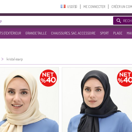
USD($)‎
ME CONNECTER
CRÉER UN CO
RECH
S D'EXTÉRIEUR
GRANDE TAILLE
CHAUSSURES, SAC, ACCESSOIRE
SPORT
PLAGE
MAI
>
kristal esarp