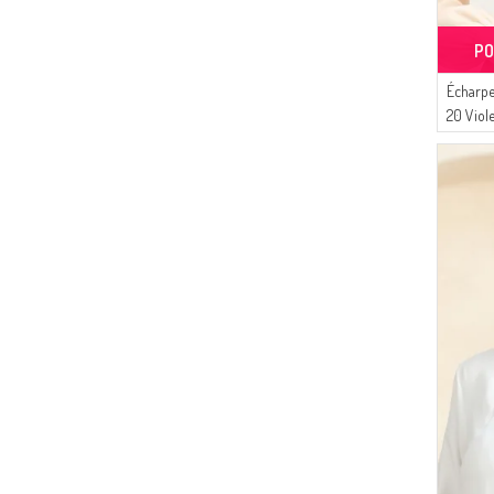
PO
Écharpe
20 Viol