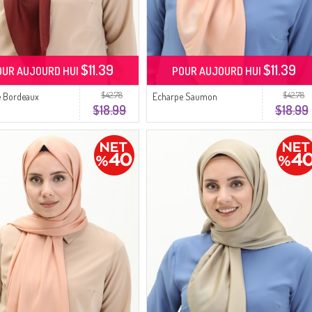
$11.39
$11.39
OUR AUJOURD HUI
POUR AUJOURD HUI
$42.78
$42.78
e Bordeaux
Echarpe Saumon
$18.99
$18.99