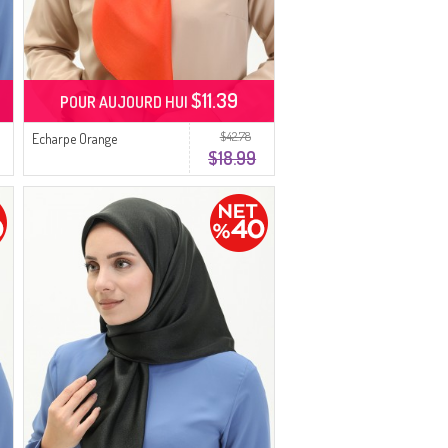
$11.39
POUR AUJOURD HUI
$42.78
Echarpe Orange
$18.99