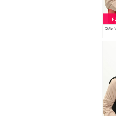
(1)
LILA FONCÉ
(1)
ANTRACITE
P
(1)
MÉTAL
(1)
Châle P
BLEU