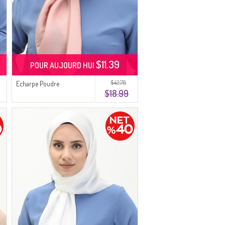
$11.39
POUR AUJOURD HUI
$42.78
Echarpe Poudre
$18.99