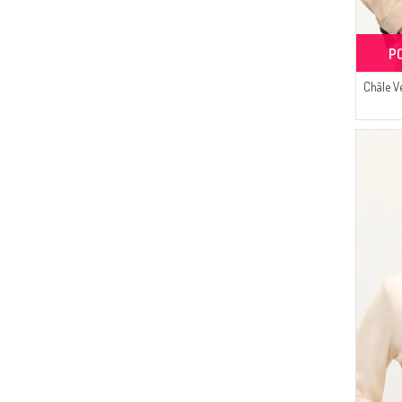
P
Châle V