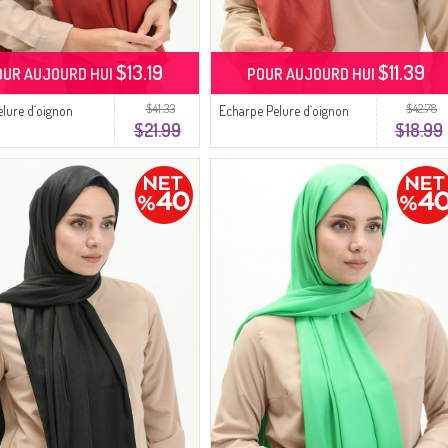
$13.19
$11.39
OUR AUJOURD HUI
POUR AUJOURD HUI
$41.33
$42.78
elure d`oignon
Echarpe Pelure d`oignon
$21.99
$18.99