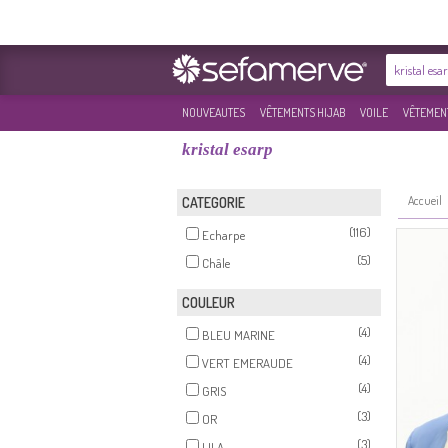
NOUVEAUTES
VÊTEMENTS HIJAB
VOILE
VÊTEMENT
kristal esarp
Accueil
CATEGORIE
(116)
Echarpe
(5)
Châle
COULEUR
(4)
BLEU MARINE
(4)
VERT EMERAUDE
(4)
GRIS
(3)
OR
(3)
LILA