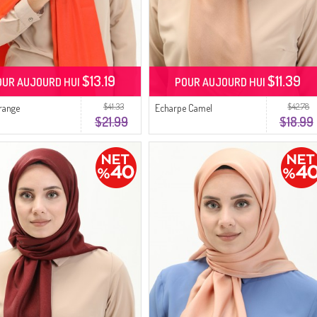
$13.19
$11.39
OUR AUJOURD HUI
POUR AUJOURD HUI
$41.33
$42.78
range
Echarpe Camel
$21.99
$18.99