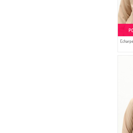
(1)
POURPRE FONCÉ
(1)
VISON CLAIR
(1)
ROSE PÂLE FONCÉ
P
(1)
SAUMON CLAIR
(1)
Echarp
TABAC
(1)
VERT
(1)
ROSE CLAIR
(1)
BEIGE FONCÉ
(1)
ROSE ORANGE PÂLE
(1)
ROSE PÂLE
(1)
ROSE
(1)
BLEU PÉTROLE
(1)
DORÉ
(1)
COULEUR SAFRAN
(1)
FLEUR DE GRENADINE
(1)
BORDEAUX CLAIR