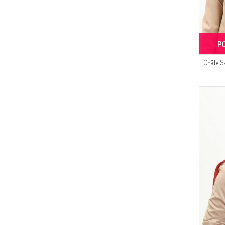
(1)
GRIS FONCÉ
(1)
COULEUR MELON
(1)
COULEUR LILAS
P
(1)
CAMEL
Châle 
(1)
CERISE
(1)
CORAIL
(1)
CAFÉ AMER
(1)
GRIS ARGENTÉ
(1)
GRIS CLAIR
(1)
PEAU ROSE
(1)
PIERRE
(1)
PLUM FONCÉ
(1)
PLUM CLAIR
(1)
BLEU MARINE CLAIR
(1)
BLUE ROI
(1)
KHAKI