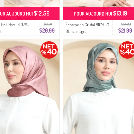
$12.59
$13.19
UR AUJOURD HUI
POUR AUJOURD HUI
$51.34
$54.20
 En Cristal 81079-
Écharpe En Cristal 81079-11
$20.99
$21.99
et
Blanc Intégral