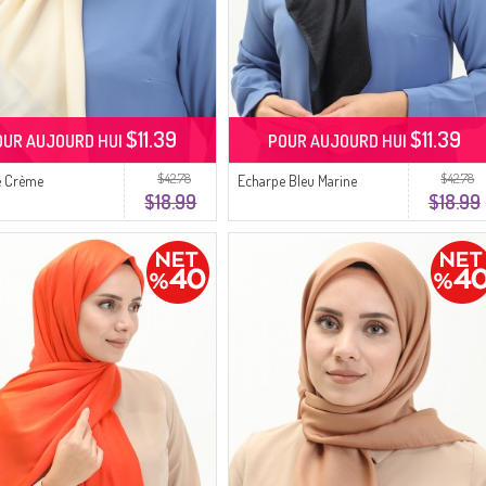
$11.39
$11.39
OUR AUJOURD HUI
POUR AUJOURD HUI
$42.78
$42.78
e Crème
Echarpe Bleu Marine
$18.99
$18.99