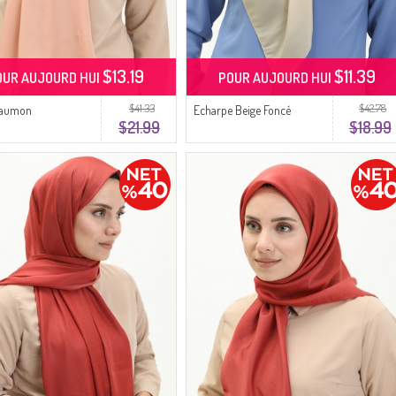
$13.19
$11.39
OUR AUJOURD HUI
POUR AUJOURD HUI
$41.33
$42.78
Saumon
Echarpe Beige Foncé
$21.99
$18.99