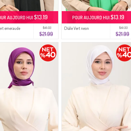
$13.19
$13.19
OUR AUJOURD HUI
POUR AUJOURD HUI
$41.33
$41.33
ert emeraude
Châle Vert neon
$21.99
$21.99