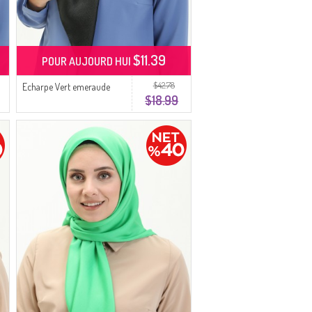
$11.39
POUR AUJOURD HUI
$42.78
Echarpe Vert emeraude
$18.99