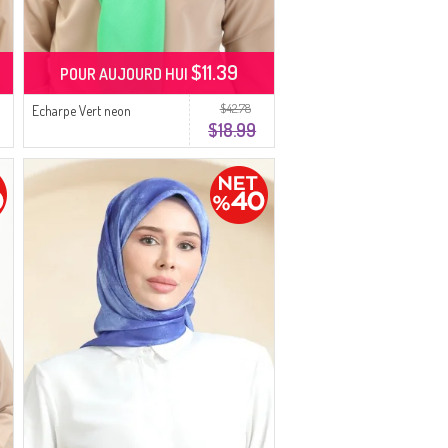
$11.39
POUR AUJOURD HUI
$42.78
Echarpe Vert neon
$18.99