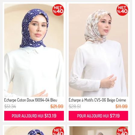
Echarpe Coton Doux 19094-04 Bleu
Écharpe à Motifs CVS-06 Beige Crème
Ma...
$51.34
$21.99
$28.51
$11.99
$13.19
$7.19
POUR AUJOURD HUI
POUR AUJOURD HUI