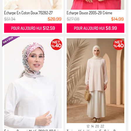
Écharpe En Coton Doux 70282-27
Echarpe Douce 2005-29 Crème
Crème
$51.34
$20.99
$27.08
$14.99
$12.59
$8.99
POUR AUJOURD HUI
POUR AUJOURD HUI
12
14
20
22