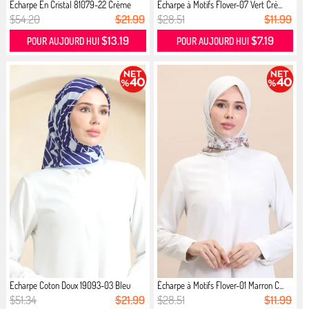
Écharpe En Cristal 81079-22 Crème
Écharpe à Motifs Flover-07 Vert Crè...
$54.20
$21.99
$28.51
$11.99
$13.19
$7.19
POUR AUJOURD HUI
POUR AUJOURD HUI
Echarpe Coton Doux 19093-03 Bleu
Écharpe à Motifs Flover-01 Marron C...
Ma...
$51.34
$21.99
$28.51
$11.99