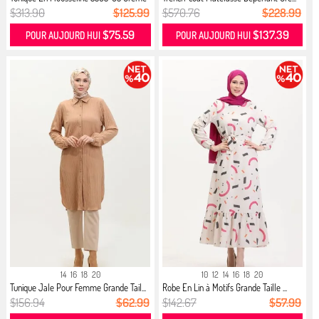
$313.90
$125.99
$570.76
$228.99
$75.59
$137.39
POUR AUJOURD HUI
POUR AUJOURD HUI
14
16
18
20
10
12
14
16
18
20
Tunique Jale Pour Femme Grande Tail...
Robe En Lin à Motifs Grande Taille ...
$156.94
$62.99
$142.67
$57.99