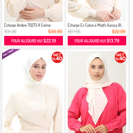
Écharpe Ambre 70273-11 Crème
Écharpe En Coton à Motifs Karaca 81...
$91.30
$36.99
$57.05
$22.99
$22.19
$13.79
POUR AUJOURD HUI
POUR AUJOURD HUI