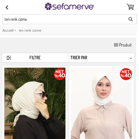
ten renk cizme
Accueil
>
ten renk cizme
88
Produit
FILTRE