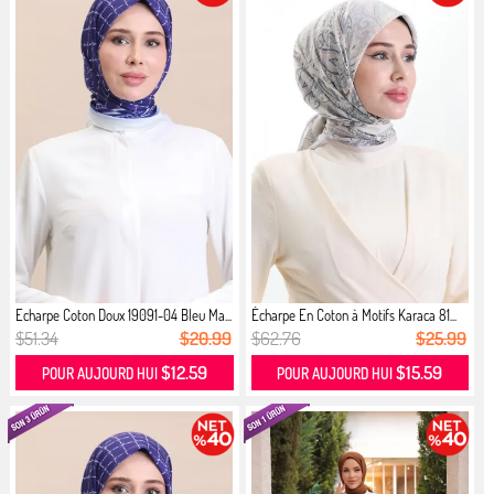
Echarpe Coton Doux 19091-04 Bleu Ma...
Écharpe En Coton à Motifs Karaca 81...
$51.34
$20.99
$62.76
$25.99
$12.59
$15.59
POUR AUJOURD HUI
POUR AUJOURD HUI