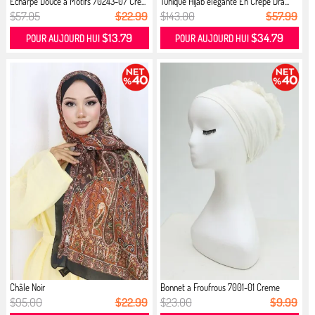
Écharpe Douce à Motifs 70243-07 Crè...
Tunique Hijab élégante En Crêpe Dra...
$57.05
$22.99
$143.00
$57.99
$13.79
$34.79
POUR AUJOURD HUI
POUR AUJOURD HUI
Châle Noir
Bonnet a Froufrous 7001-01 Creme
$95.00
$22.99
$23.00
$9.99